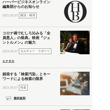
ハーバービジネスオンライン
編集部からのお知らせ
政治・経済
2021.05.07
コロナ禍でむしろ沁みる「全
員悪人」の祭典。映画『ジェ
ントルメン』の魅力
カルチャー・スポーツ
2021.05.07
ヒナタカ
頻発する「検索汚染」とキー
ワードによる検索の限界
社会
2021.05.07
柳井政和