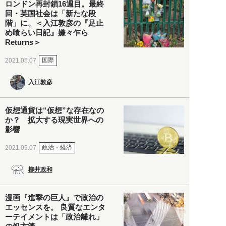
ロンドン再封鎖16週目。最終
回・英国社会は「新たな段
階」に。＜入江敦彦の『足止
め喰らい日記』嫌々乍ら
Returns＞
国際
2021.05.07
入江敦彦
仮想通貨は“仮想”な存在なの
か？ 拡大する現実世界への
影響
政治・経済
2021.05.07
柳井政和
漫画『進撃の巨人』で政治の
エッセンスを。 良質なエンタ
ーテイメントは「政治離れ」