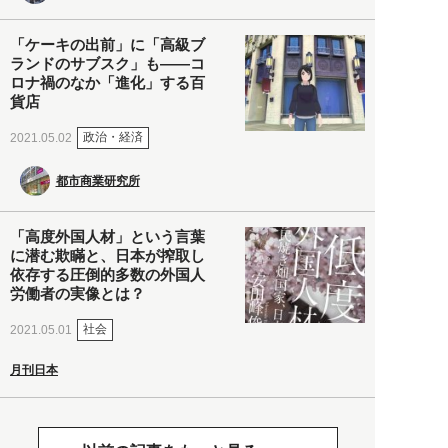
「ケーキの出前」に「高級ブ
ランドのサブスク」も――コ
ロナ禍のなか「進化」する百
貨店
政治・経済
2021.05.02
都市商業研究所
「高度外国人材」という言葉
に潜む欺瞞と、日本が搾取し
依存する圧倒的多数の外国人
労働者の実像とは？
社会
2021.05.01
月刊日本