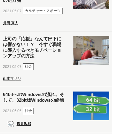
の処方箋
カルチャー・スポーツ
2021.05.07
井田 真人
上司の「応援」なんて部下に
は響かない！？ 今すぐ職場
に導入するべきモチベーショ
ンアップの方法
社会
2021.05.07
山本マサヤ
64bitへのWindowsの流れ。そ
して、32bit版Windowsの終焉
社会
2021.05.06
柳井政和