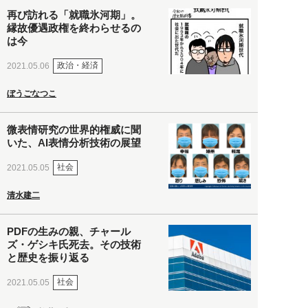
再び訪れる「就職氷河期」。
縁故優遇政権を終わらせるの
は今
政治・経済
2021.05.06
ぼうごなつこ
微表情研究の世界的権威に聞
いた、AI表情分析技術の展望
社会
2021.05.05
清水建二
PDFの生みの親、チャール
ズ・ゲシキ氏死去。その技術
と歴史を振り返る
社会
2021.05.05