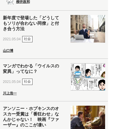
柳井政和
新年度で登場した「どうして
もソリが合わない同僚」と付
き合う方法
社会
2021.05.04
山口博
マンガでわかる「ウイルスの
変異」ってなに？
社会
2021.05.04
川上浩一
アンソニー・ホプキンスのオ
スカー受賞は「番狂わせ」な
んかじゃない！ 映画『ファ
ーザー』のここが凄い