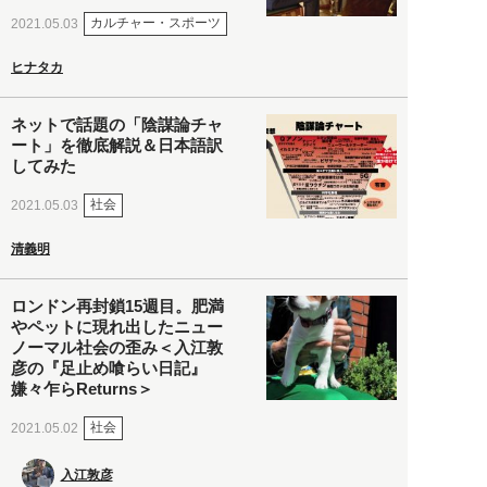
カルチャー・スポーツ
2021.05.03
ヒナタカ
ネットで話題の「陰謀論チャ
ート」を徹底解説＆日本語訳
してみた
社会
2021.05.03
清義明
ロンドン再封鎖15週目。肥満
やペットに現れ出したニュー
ノーマル社会の歪み＜入江敦
彦の『足止め喰らい日記』
嫌々乍らReturns＞
社会
2021.05.02
入江敦彦