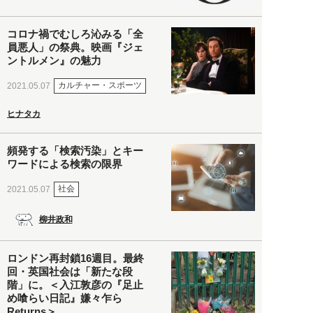
コロナ禍でむしろ沁みる「全
員悪人」の祭典。映画『ジェ
ントルメン』の魅力
カルチャー・スポーツ
2021.05.07
ヒナタカ
頻発する「検索汚染」とキー
ワードによる検索の限界
社会
2021.05.07
柳井政和
ロンドン再封鎖16週目。最終
回・英国社会は「新たな段
階」に。＜入江敦彦の『足止
め喰らい日記』嫌々乍ら
Returns＞