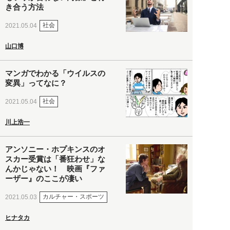
き合う方法
社会
2021.05.04
山口博
マンガでわかる「ウイルスの
変異」ってなに？
社会
2021.05.04
川上浩一
アンソニー・ホプキンスのオ
スカー受賞は「番狂わせ」な
んかじゃない！ 映画『ファ
ーザー』のここが凄い
カルチャー・スポーツ
2021.05.03
ヒナタカ