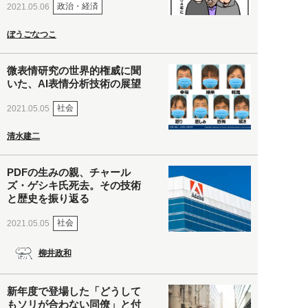
政治・経済
2021.05.06
ぼうごなつこ
微表情研究の世界的権威に聞
いた、AI表情分析技術の展望
社会
2021.05.05
清水建二
PDFの生みの親、チャール
ズ・ゲシキ氏死去。その技術
と歴史を振り返る
社会
2021.05.05
柳井政和
新年度で登場した「どうして
もソリが合わない同僚」と付