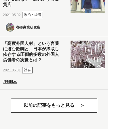
貨店
政治・経済
2021.05.02
都市商業研究所
「高度外国人材」という言葉
に潜む欺瞞と、日本が搾取し
依存する圧倒的多数の外国人
労働者の実像とは？
社会
2021.05.01
月刊日本
以前の記事をもっと見る