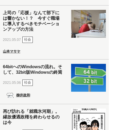
上司の「応援」なんて部下に
は響かない！？ 今すぐ職場
に導入するべきモチベーショ
ンアップの方法
社会
2021.05.07
山本マサヤ
64bitへのWindowsの流れ。そ
して、32bit版Windowsの終焉
社会
2021.05.06
柳井政和
再び訪れる「就職氷河期」。
縁故優遇政権を終わらせるの
は今