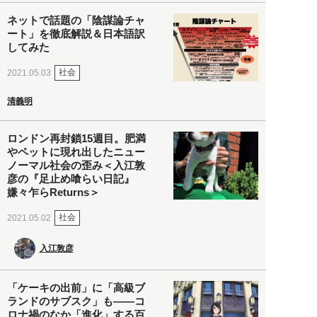
ネットで話題の「陰謀論チャ
ート」を徹底解説＆日本語訳
してみた
社会
2021.05.03
清義明
ロンドン再封鎖15週目。肥満
やペットに現れ出したニュー
ノーマル社会の歪み＜入江敦
彦の『足止め喰らい日記』
嫌々乍らReturns＞
社会
2021.05.02
入江敦彦
「ケーキの出前」に「高級ブ
ランドのサブスク」も――コ
ロナ禍のなか「進化」する百