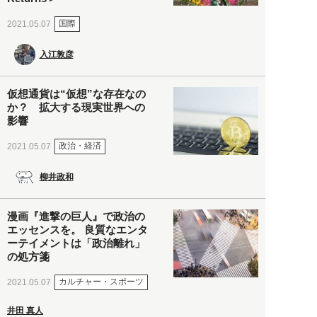
国際
2021.05.07
入江敦彦
仮想通貨は“仮想”な存在なの
か？ 拡大する現実世界への
影響
政治・経済
2021.05.07
柳井政和
漫画『進撃の巨人』で政治の
エッセンスを。 良質なエンタ
ーテイメントは「政治離れ」
の処方箋
カルチャー・スポーツ
2021.05.07
井田 真人