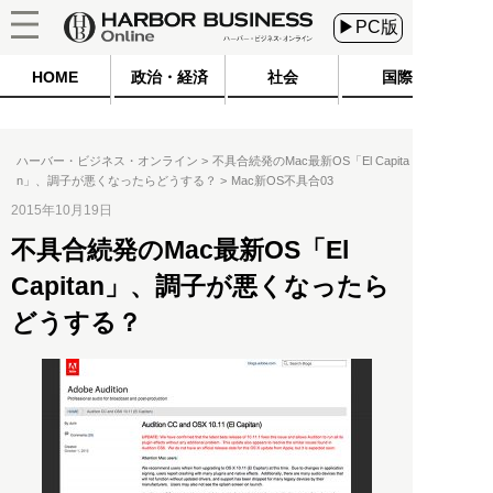
▶PC版
HOME
政治・経済
社会
国際
ハーバー・ビジネス・オンライン
不具合続発のMac最新OS「El Capita
n」、調子が悪くなったらどうする？
Mac新OS不具合03
2015年10月19日
不具合続発のMac最新OS「El
Capitan」、調子が悪くなったら
どうする？