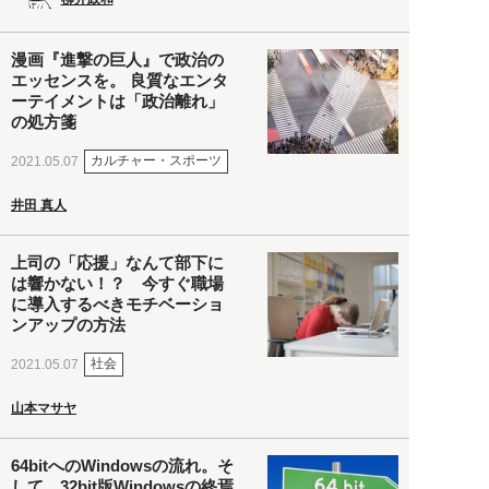
漫画『進撃の巨人』で政治の
エッセンスを。 良質なエンタ
ーテイメントは「政治離れ」
の処方箋
カルチャー・スポーツ
2021.05.07
井田 真人
上司の「応援」なんて部下に
は響かない！？ 今すぐ職場
に導入するべきモチベーショ
ンアップの方法
社会
2021.05.07
山本マサヤ
64bitへのWindowsの流れ。そ
して、32bit版Windowsの終焉