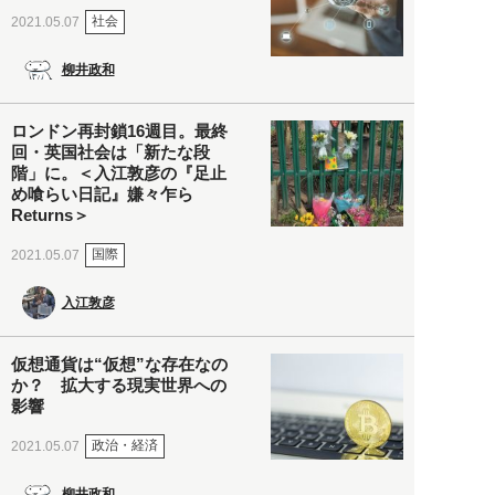
社会
2021.05.07
柳井政和
ロンドン再封鎖16週目。最終
回・英国社会は「新たな段
階」に。＜入江敦彦の『足止
め喰らい日記』嫌々乍ら
Returns＞
国際
2021.05.07
入江敦彦
仮想通貨は“仮想”な存在なの
か？ 拡大する現実世界への
影響
政治・経済
2021.05.07
柳井政和