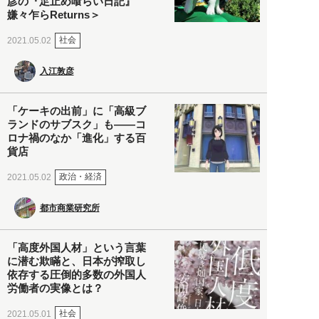
彦の『足止め喰らい日記』
嫌々乍らReturns＞
社会
2021.05.02
入江敦彦
「ケーキの出前」に「高級ブ
ランドのサブスク」も――コ
ロナ禍のなか「進化」する百
貨店
政治・経済
2021.05.02
都市商業研究所
「高度外国人材」という言葉
に潜む欺瞞と、日本が搾取し
依存する圧倒的多数の外国人
労働者の実像とは？
社会
2021.05.01