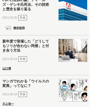
ズ・ゲシキ氏死去。その技術
と歴史を振り返る
社会
2021.05.05
柳井政和
新年度で登場した「どうして
もソリが合わない同僚」と付
き合う方法
社会
2021.05.04
山口博
マンガでわかる「ウイルスの
変異」ってなに？
社会
2021.05.04
川上浩一