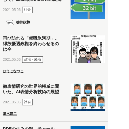
社会
2021.05.06
柳井政和
再び訪れる「就職氷河期」。
縁故優遇政権を終わらせるの
は今
政治・経済
2021.05.06
ぼうごなつこ
微表情研究の世界的権威に聞
いた、AI表情分析技術の展望
社会
2021.05.05
清水建二
PDFの生みの親、チャール