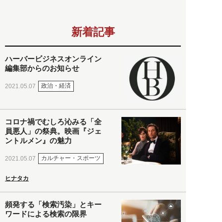
新着記事
ハーバービジネスオンライン
編集部からのお知らせ
政治・経済
2021.05.07
コロナ禍でむしろ沁みる「全
員悪人」の祭典。映画『ジェ
ントルメン』の魅力
カルチャー・スポーツ
2021.05.07
ヒナタカ
頻発する「検索汚染」とキー
ワードによる検索の限界