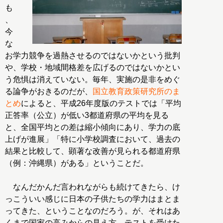
も
、
今
な
お学力競争を過熱させるのではないかという批判
や、学校・地域間格差を広げるのではないかとい
う危惧は消えていない。毎年、実施の是非をめぐ
る論争がおきるのだが、
国立教育政策研究所のま
とめ
によると、平成26年度版のテストでは「平均
正答率（公立）が低い3都道府県の平均を見る
と、全国平均との差は縮小傾向にあり、学力の底
上げが進展」「特に小学校調査において、過去の
結果と比較して、顕著な改善が見られる都道府県
（例：沖縄県）がある」ということだ。
なんだかんだ言われながらも続けてきたら、け
っこういい感じに日本の子供たちの学力はまとま
ってきた、ということなのだろう。が、それはあ
くまで国家の高みからの見え方。テストを受けた