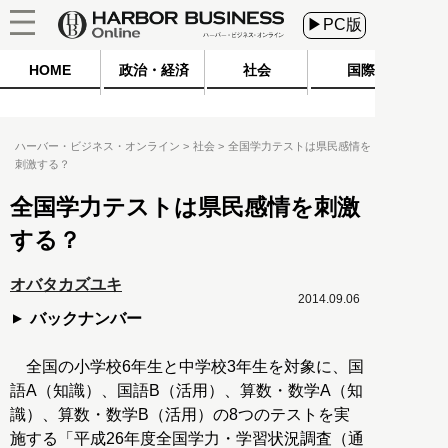
▶PC版
HOME
政治・経済
社会
国際
ハーバー・ビジネス・オンライン
社会
全国学力テストは県民感情を
刺激する？
全国学力テストは県民感情を刺激
する？
オバタカズユキ
2014.09.06
バックナンバー
全国の小学校6年生と中学校3年生を対象に、国
語A（知識）、国語B（活用）、算数・数学A（知
識）、算数・数学B（活用）の8つのテストを実
施する「平成26年度全国学力・学習状況調査（通