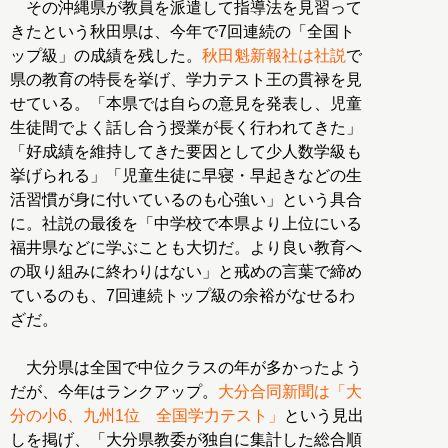
その沖縄県が教員を派遣して指導法を見習って
きたという秋田県は、今年で7回連続の「全国ト
ップ級」の成績を残した。
秋田魁新報社は社説
で
県の教育の特長を挙げ、学力テスト王の貫禄を見
せている。「本県では自らの意見を発表し、児童
生徒間でよく話し合う授業が長く行われてきた」
「好成績を維持してきた要因として少人数学級も
挙げられる」「児童生徒に早寝・早起きなどの生
活習慣が身に付いているのも心強い」という具合
に。社説の最後を「中学校で本県より上位にいる
福井県などに学ぶことも大切だ。より良い教育へ
の取り組みに終わりはない」と戒めの言葉で締め
ているのも、7回連続トップ級の余裕がなせるわ
ざだ。
大分県は全国で中位クラスの年が多かったよう
だが、今年はランクアップ。
大分合同新聞は「大
分の小6、九州1位 全国学力テスト」
という見出
しを掲げ、「大分県教委が独自に集計した総合順