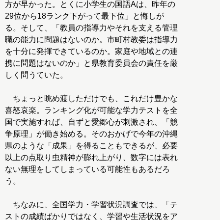
方が早かった。とくに小学生の国語Aは、昨年の
29位から18ランク下がって最下位」と悔しが
る。そして、「教員の指導力やそれを支える管理
職の能力に問題はないのか。市町村教委は指導力
を十分に発揮できているのか。家庭や地域との連
携に問題はないのか」と県教育委員会の責任を厳
しく問うていた。
ちょっと眺め渡しただけでも、これだけ豊かな
喜怒哀楽。ランキング化が可能な学力テストを全
国で実施すれば、自ずと愛郷心が刺激され、「競
争原理」が働き始める。そのおかげで今年の沖縄
県のような「成果」を得ることもできるが、必要
以上の点取り虫精神が膨れ上がり、数字には表れ
ない無理をしてしまっている可能性もあるだろ
う。
ちなみに、全国学力・学習状況調査では、「テ
ストの成績ばかりではなく、学習や生活状況をア