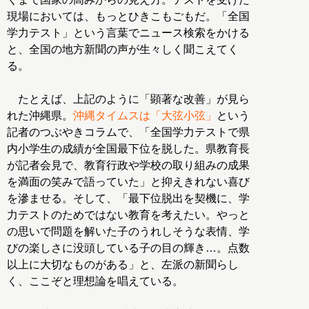
現場においては、もっとひきこもごもだ。「全国
学力テスト」という言葉でニュース検索をかける
と、全国の地方新聞の声が生々しく聞こえてく
る。
たとえば、上記のように「顕著な改善」が見ら
れた沖縄県。
沖縄タイムスは「大弦小弦」
という
記者のつぶやきコラムで、「全国学力テストで県
内小学生の成績が全国最下位を脱した。県教育長
が記者会見で、教育行政や学校の取り組みの成果
を満面の笑みで語っていた」と抑えきれない喜び
を滲ませる。そして、「最下位脱出を契機に、学
力テストのためではない教育を考えたい。やっと
の思いで問題を解いた子のうれしそうな表情、学
びの楽しさに没頭している子の目の輝き…。点数
以上に大切なものがある」と、左派の新聞らし
く、ここぞと理想論を唱えている。