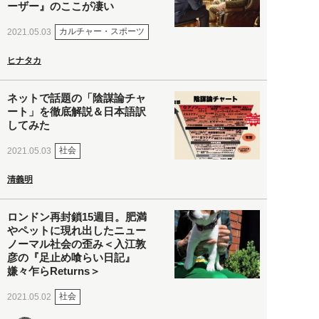
ーザー』のここが凄い
カルチャー・スポーツ
2021.05.03
ヒナタカ
ネットで話題の「陰謀論チャ
ート」を徹底解説＆日本語訳
してみた
社会
2021.05.03
清義明
ロンドン再封鎖15週目。肥満
やペットに現れ出したニュー
ノーマル社会の歪み＜入江敦
彦の『足止め喰らい日記』
嫌々乍らReturns＞
社会
2021.05.02