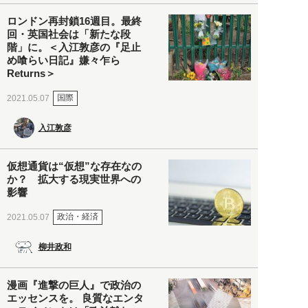
ロンドン再封鎖16週目。最終
回・英国社会は「新たな段
階」に。＜入江敦彦の『足止
め喰らい日記』嫌々乍ら
Returns＞
国際
2021.05.07
入江敦彦
仮想通貨は“仮想”な存在なの
か？ 拡大する現実世界への
影響
政治・経済
2021.05.07
柳井政和
漫画『進撃の巨人』で政治の
エッセンスを。 良質なエンタ