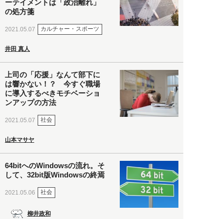
ーテイメントは「政治離れ」
の処方箋
カルチャー・スポーツ
2021.05.07
井田 真人
上司の「応援」なんて部下に
は響かない！？ 今すぐ職場
に導入するべきモチベーショ
ンアップの方法
社会
2021.05.07
山本マサヤ
64bitへのWindowsの流れ。そ
して、32bit版Windowsの終焉
社会
2021.05.06
柳井政和