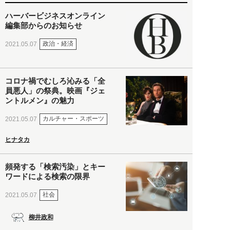
ハーバービジネスオンライン
編集部からのお知らせ
政治・経済
2021.05.07
コロナ禍でむしろ沁みる「全
員悪人」の祭典。映画『ジェ
ントルメン』の魅力
カルチャー・スポーツ
2021.05.07
ヒナタカ
頻発する「検索汚染」とキー
ワードによる検索の限界
社会
2021.05.07
柳井政和