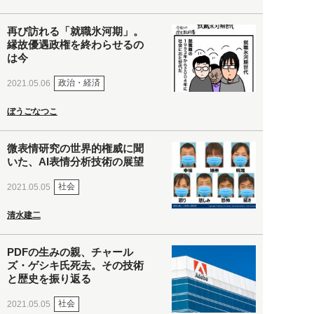
再び訪れる「就職氷河期」。
縁故優遇政権を終わらせるの
は今
政治・経済
2021.05.06
ぼうごなつこ
微表情研究の世界的権威に聞
いた、AI表情分析技術の展望
社会
2021.05.05
清水建二
PDFの生みの親、チャール
ズ・ゲシキ氏死去。その技術
と歴史を振り返る
社会
2021.05.05