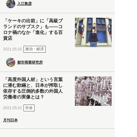
入江敦彦
「ケーキの出前」に「高級ブ
ランドのサブスク」も――コ
ロナ禍のなか「進化」する百
貨店
政治・経済
2021.05.02
都市商業研究所
「高度外国人材」という言葉
に潜む欺瞞と、日本が搾取し
依存する圧倒的多数の外国人
労働者の実像とは？
社会
2021.05.01
月刊日本