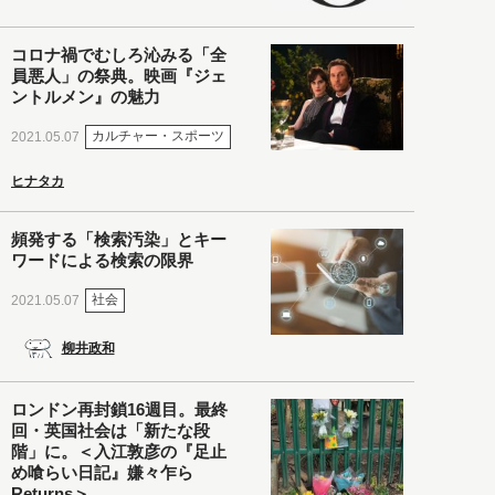
コロナ禍でむしろ沁みる「全
員悪人」の祭典。映画『ジェ
ントルメン』の魅力
カルチャー・スポーツ
2021.05.07
ヒナタカ
頻発する「検索汚染」とキー
ワードによる検索の限界
社会
2021.05.07
柳井政和
ロンドン再封鎖16週目。最終
回・英国社会は「新たな段
階」に。＜入江敦彦の『足止
め喰らい日記』嫌々乍ら
Returns＞