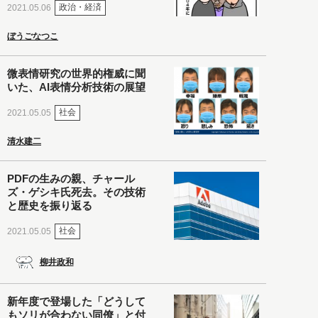
政治・経済
2021.05.06
ぼうごなつこ
微表情研究の世界的権威に聞
いた、AI表情分析技術の展望
社会
2021.05.05
清水建二
PDFの生みの親、チャール
ズ・ゲシキ氏死去。その技術
と歴史を振り返る
社会
2021.05.05
柳井政和
新年度で登場した「どうして
もソリが合わない同僚」と付