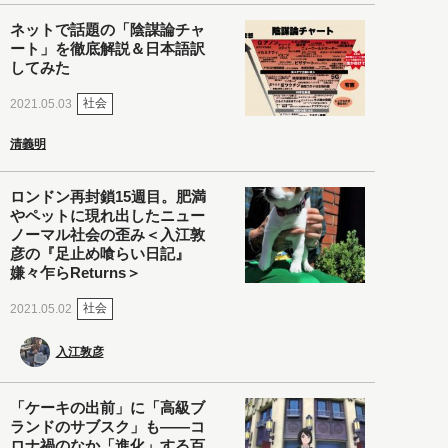
ネットで話題の「陰謀論チャ
ート」を徹底解説＆日本語訳
してみた
社会
2021.05.03
清義明
ロンドン再封鎖15週目。肥満
やペットに現れ出したニュー
ノーマル社会の歪み＜入江敦
彦の『足止め喰らい日記』
嫌々乍らReturns＞
社会
2021.05.02
入江敦彦
「ケーキの出前」に「高級ブ
ランドのサブスク」も――コ
ロナ禍のなか「進化」する百