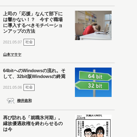
上司の「応援」なんて部下に
は響かない！？ 今すぐ職場
に導入するべきモチベーショ
ンアップの方法
社会
2021.05.07
山本マサヤ
64bitへのWindowsの流れ。そ
して、32bit版Windowsの終焉
社会
2021.05.06
柳井政和
再び訪れる「就職氷河期」。
縁故優遇政権を終わらせるの
は今