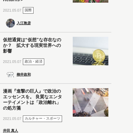
国際
2021.05.07
入江敦彦
仮想通貨は“仮想”な存在なの
か？ 拡大する現実世界への
影響
政治・経済
2021.05.07
柳井政和
漫画『進撃の巨人』で政治の
エッセンスを。 良質なエンタ
ーテイメントは「政治離れ」
の処方箋
カルチャー・スポーツ
2021.05.07
井田 真人