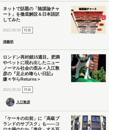
ネットで話題の「陰謀論チャ
ート」を徹底解説＆日本語訳
してみた
社会
2021.05.03
清義明
ロンドン再封鎖15週目。肥満
やペットに現れ出したニュー
ノーマル社会の歪み＜入江敦
彦の『足止め喰らい日記』
嫌々乍らReturns＞
社会
2021.05.02
入江敦彦
「ケーキの出前」に「高級ブ
ランドのサブスク」も――コ
ロナ禍のなか「進化」する百