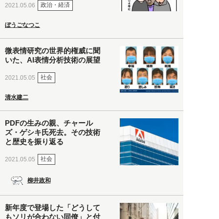
政治・経済
2021.05.06
ぼうごなつこ
微表情研究の世界的権威に聞
いた、AI表情分析技術の展望
社会
2021.05.05
清水建二
PDFの生みの親、チャール
ズ・ゲシキ氏死去。その技術
と歴史を振り返る
社会
2021.05.05
柳井政和
新年度で登場した「どうして
もソリが合わない同僚」と付