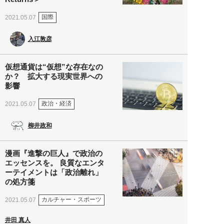
国際
2021.05.07
入江敦彦
仮想通貨は“仮想”な存在なの
か？ 拡大する現実世界への
影響
政治・経済
2021.05.07
柳井政和
漫画『進撃の巨人』で政治の
エッセンスを。 良質なエンタ
ーテイメントは「政治離れ」
の処方箋
カルチャー・スポーツ
2021.05.07
井田 真人