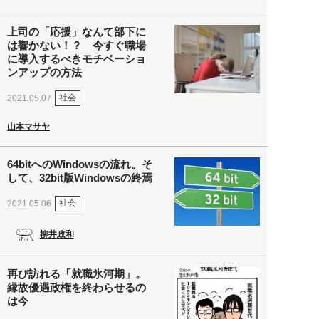
上司の「応援」なんて部下に
は響かない！？ 今すぐ職場
に導入するべきモチベーショ
ンアップの方法
社会
2021.05.07
山本マサヤ
64bitへのWindowsの流れ。そ
して、32bit版Windowsの終焉
社会
2021.05.06
柳井政和
再び訪れる「就職氷河期」。
縁故優遇政権を終わらせるの
は今