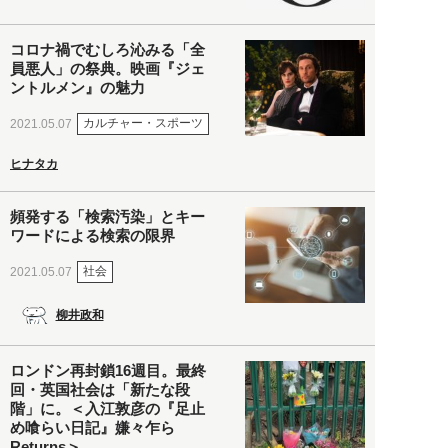
コロナ禍でむしろ沁みる「全
員悪人」の祭典。映画『ジェ
ントルメン』の魅力
カルチャー・スポーツ
2021.05.07
ヒナタカ
頻発する「検索汚染」とキー
ワードによる検索の限界
社会
2021.05.07
柳井政和
ロンドン再封鎖16週目。最終
回・英国社会は「新たな段
階」に。＜入江敦彦の『足止
め喰らい日記』嫌々乍ら
Returns＞