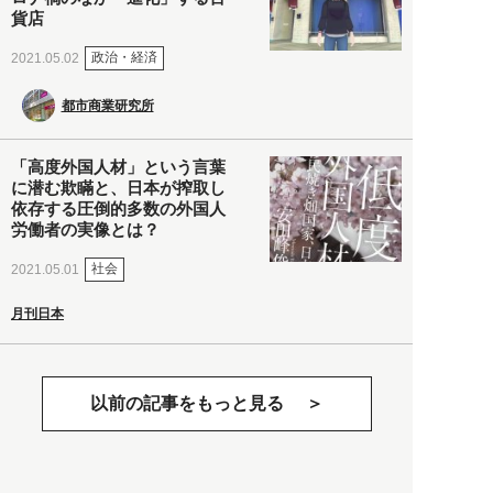
貨店
政治・経済
2021.05.02
都市商業研究所
「高度外国人材」という言葉
に潜む欺瞞と、日本が搾取し
依存する圧倒的多数の外国人
労働者の実像とは？
社会
2021.05.01
月刊日本
以前の記事をもっと見る