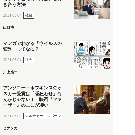
き合う方法
社会
2021.05.04
山口博
マンガでわかる「ウイルスの
変異」ってなに？
社会
2021.05.04
川上浩一
アンソニー・ホプキンスのオ
スカー受賞は「番狂わせ」な
んかじゃない！ 映画『ファ
ーザー』のここが凄い
カルチャー・スポーツ
2021.05.03
ヒナタカ