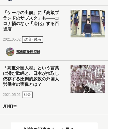
「ケーキの出前」に「高級ブ
ランドのサブスク」も――コ
ロナ禍のなか「進化」する百
貨店
政治・経済
2021.05.02
都市商業研究所
「高度外国人材」という言葉
に潜む欺瞞と、日本が搾取し
依存する圧倒的多数の外国人
労働者の実像とは？
社会
2021.05.01
月刊日本