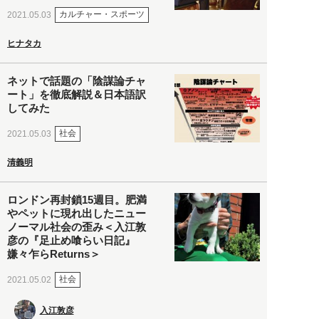
カルチャー・スポーツ
2021.05.03
ヒナタカ
ネットで話題の「陰謀論チャ
ート」を徹底解説＆日本語訳
してみた
社会
2021.05.03
清義明
ロンドン再封鎖15週目。肥満
やペットに現れ出したニュー
ノーマル社会の歪み＜入江敦
彦の『足止め喰らい日記』
嫌々乍らReturns＞
社会
2021.05.02
入江敦彦