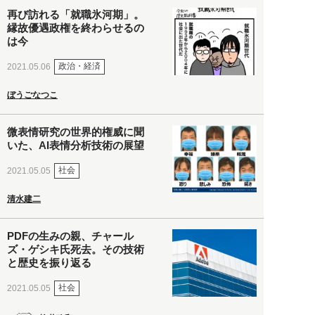
再び訪れる「就職氷河期」。
縁故優遇政権を終わらせるの
は今
政治・経済
2021.05.06
ぼうごなつこ
微表情研究の世界的権威に聞
いた、AI表情分析技術の展望
社会
2021.05.05
清水建二
PDFの生みの親、チャール
ズ・ゲシキ氏死去。その技術
と歴史を振り返る
社会
2021.05.05