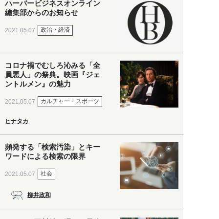
ハーバービジネスオンライン
編集部からのお知らせ
政治・経済
2021.05.07
コロナ禍でむしろ沁みる「全
員悪人」の祭典。映画『ジェ
ントルメン』の魅力
カルチャー・スポーツ
2021.05.07
ヒナタカ
頻発する「検索汚染」とキー
ワードによる検索の限界
社会
2021.05.07
柳井政和