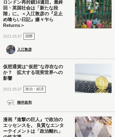
ロンドン再封鎖16週目。最終
回・英国社会は「新たな段
階」に。＜入江敦彦の『足止
め喰らい日記』嫌々乍ら
Returns＞
国際
2021.05.07
入江敦彦
仮想通貨は“仮想”な存在なの
か？ 拡大する現実世界への
影響
政治・経済
2021.05.07
柳井政和
漫画『進撃の巨人』で政治の
エッセンスを。 良質なエンタ
ーテイメントは「政治離れ」
の処方箋