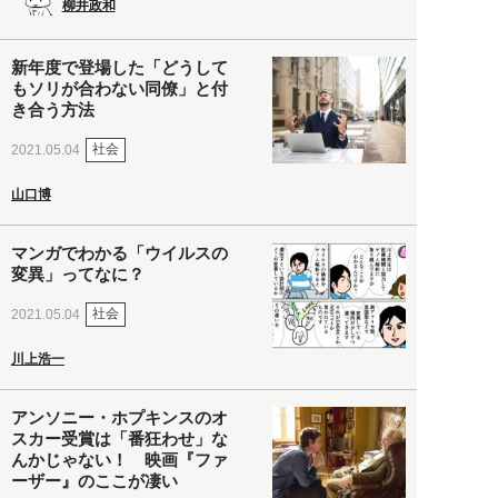
柳井政和
新年度で登場した「どうして
もソリが合わない同僚」と付
き合う方法
社会
2021.05.04
山口博
マンガでわかる「ウイルスの
変異」ってなに？
社会
2021.05.04
川上浩一
アンソニー・ホプキンスのオ
スカー受賞は「番狂わせ」な
んかじゃない！ 映画『ファ
ーザー』のここが凄い