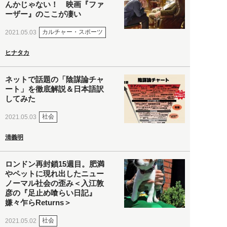
んかじゃない！ 映画『ファ
ーザー』のここが凄い
カルチャー・スポーツ
2021.05.03
ヒナタカ
ネットで話題の「陰謀論チャ
ート」を徹底解説＆日本語訳
してみた
社会
2021.05.03
清義明
ロンドン再封鎖15週目。肥満
やペットに現れ出したニュー
ノーマル社会の歪み＜入江敦
彦の『足止め喰らい日記』
嫌々乍らReturns＞
社会
2021.05.02