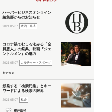
ハーバービジネスオンライン
編集部からのお知らせ
政治・経済
2021.05.07
コロナ禍でむしろ沁みる「全
員悪人」の祭典。映画『ジェ
ントルメン』の魅力
カルチャー・スポーツ
2021.05.07
ヒナタカ
頻発する「検索汚染」とキー
ワードによる検索の限界
社会
2021.05.07
柳井政和