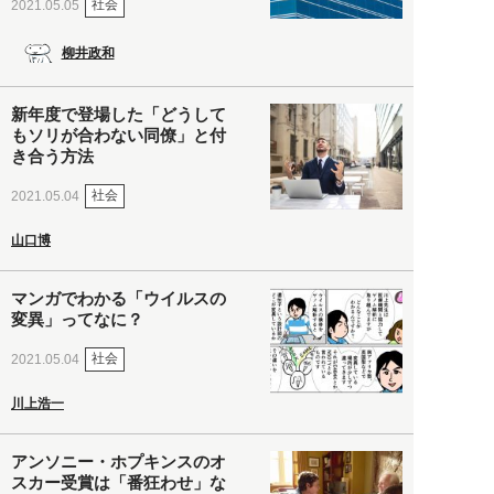
社会
2021.05.05
柳井政和
新年度で登場した「どうして
もソリが合わない同僚」と付
き合う方法
社会
2021.05.04
山口博
マンガでわかる「ウイルスの
変異」ってなに？
社会
2021.05.04
川上浩一
アンソニー・ホプキンスのオ
スカー受賞は「番狂わせ」な