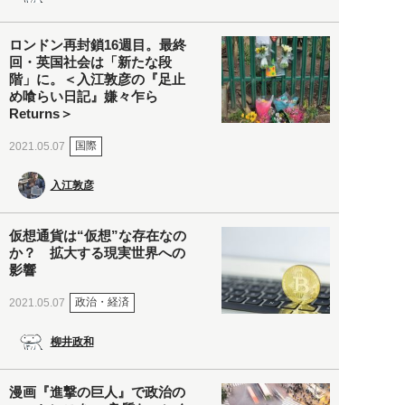
ロンドン再封鎖16週目。最終
回・英国社会は「新たな段
階」に。＜入江敦彦の『足止
め喰らい日記』嫌々乍ら
Returns＞
国際
2021.05.07
入江敦彦
仮想通貨は“仮想”な存在なの
か？ 拡大する現実世界への
影響
政治・経済
2021.05.07
柳井政和
漫画『進撃の巨人』で政治の