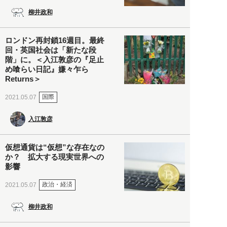
柳井政和
ロンドン再封鎖16週目。最終
回・英国社会は「新たな段
階」に。＜入江敦彦の『足止
め喰らい日記』嫌々乍ら
Returns＞
国際
2021.05.07
入江敦彦
仮想通貨は“仮想”な存在なの
か？ 拡大する現実世界への
影響
政治・経済
2021.05.07
柳井政和