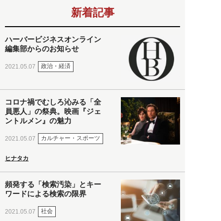
新着記事
ハーバービジネスオンライン
編集部からのお知らせ
政治・経済
2021.05.07
コロナ禍でむしろ沁みる「全
員悪人」の祭典。映画『ジェ
ントルメン』の魅力
カルチャー・スポーツ
2021.05.07
ヒナタカ
頻発する「検索汚染」とキー
ワードによる検索の限界
社会
2021.05.07