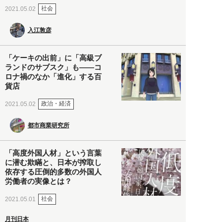
社会
2021.05.02
入江敦彦
「ケーキの出前」に「高級ブ
ランドのサブスク」も――コ
ロナ禍のなか「進化」する百
貨店
政治・経済
2021.05.02
都市商業研究所
「高度外国人材」という言葉
に潜む欺瞞と、日本が搾取し
依存する圧倒的多数の外国人
労働者の実像とは？
社会
2021.05.01
月刊日本