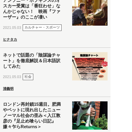
アンソニー・ホプキンスのオ
スカー受賞は「番狂わせ」な
んかじゃない！ 映画『ファ
ーザー』のここが凄い
カルチャー・スポーツ
2021.05.03
ヒナタカ
ネットで話題の「陰謀論チャ
ート」を徹底解説＆日本語訳
してみた
社会
2021.05.03
清義明
ロンドン再封鎖15週目。肥満
やペットに現れ出したニュー
ノーマル社会の歪み＜入江敦
彦の『足止め喰らい日記』
嫌々乍らReturns＞