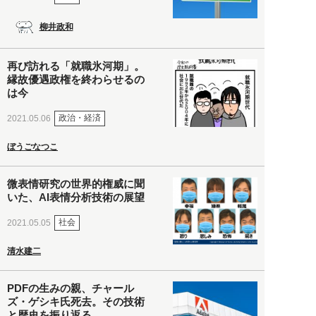
柳井政和
再び訪れる「就職氷河期」。
縁故優遇政権を終わらせるの
は今
政治・経済
2021.05.06
ぼうごなつこ
微表情研究の世界的権威に聞
いた、AI表情分析技術の展望
社会
2021.05.05
清水建二
PDFの生みの親、チャール
ズ・ゲシキ氏死去。その技術
と歴史を振り返る