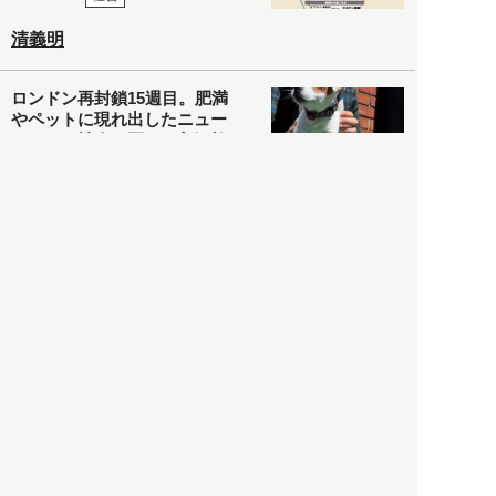
清義明
ロンドン再封鎖15週目。肥満
やペットに現れ出したニュー
ノーマル社会の歪み＜入江敦
彦の『足止め喰らい日記』
嫌々乍らReturns＞
社会
2021.05.02
入江敦彦
「ケーキの出前」に「高級ブ
ランドのサブスク」も――コ
ロナ禍のなか「進化」する百
貨店
政治・経済
2021.05.02
都市商業研究所