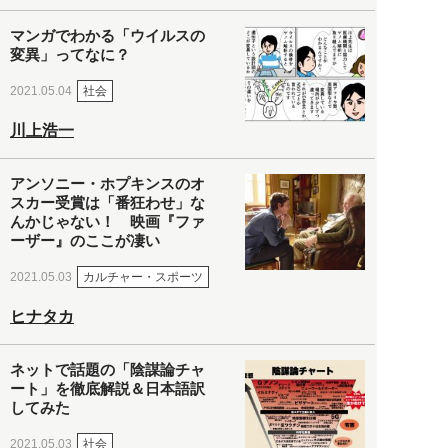
マンガでわかる「ウイルスの
変異」ってなに？
社会
2021.05.04
川上浩一
アンソニー・ホプキンスのオ
スカー受賞は「番狂わせ」な
んかじゃない！ 映画『ファ
ーザー』のここが凄い
カルチャー・スポーツ
2021.05.03
ヒナタカ
ネットで話題の「陰謀論チャ
ート」を徹底解説＆日本語訳
してみた
社会
2021.05.03