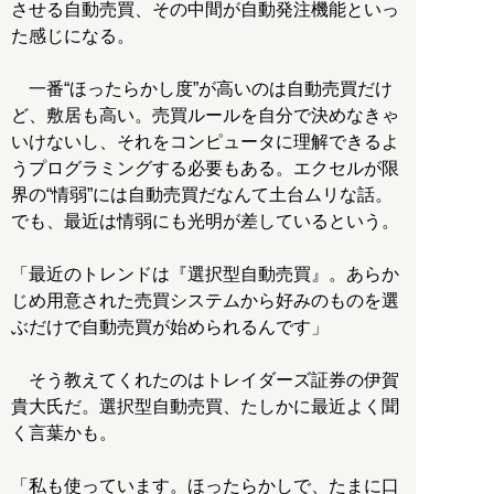
させる自動売買、その中間が自動発注機能といっ
た感じになる。
一番“ほったらかし度”が高いのは自動売買だけ
ど、敷居も高い。売買ルールを自分で決めなきゃ
いけないし、それをコンピュータに理解できるよ
うプログラミングする必要もある。エクセルが限
界の“情弱”には自動売買だなんて土台ムリな話。
でも、最近は情弱にも光明が差しているという。
「最近のトレンドは『選択型自動売買』。あらか
じめ用意された売買システムから好みのものを選
ぶだけで自動売買が始められるんです」
そう教えてくれたのはトレイダーズ証券の伊賀
貴大氏だ。選択型自動売買、たしかに最近よく聞
く言葉かも。
「私も使っています。ほったらかしで、たまに口