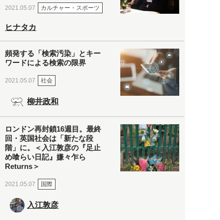
カルチャー・スポーツ
2021.05.07
ヒナタカ
頻発する「検索汚染」とキー
ワードによる検索の限界
社会
2021.05.07
柳井政和
ロンドン再封鎖16週目。最終
回・英国社会は「新たな段
階」に。＜入江敦彦の『足止
め喰らい日記』嫌々乍ら
Returns＞
国際
2021.05.07
入江敦彦