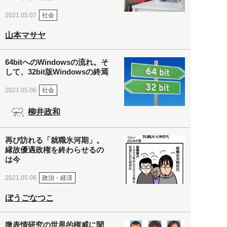
社会
2021.05.07
山本マサヤ
64bitへのWindowsの流れ。そ
して、32bit版Windowsの終焉
社会
2021.05.06
柳井政和
再び訪れる「就職氷河期」。
縁故優遇政権を終わらせるの
は今
政治・経済
2021.05.06
ぼうごなつこ
微表情研究の世界的権威に聞