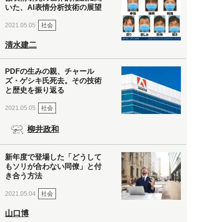
いた、AI表情分析技術の展望
社会
2021.05.05
清水建二
PDFの生みの親、チャール
ズ・ゲシキ氏死去。その技術
と歴史を振り返る
社会
2021.05.05
柳井政和
新年度で登場した「どうして
もソリが合わない同僚」と付
き合う方法
社会
2021.05.04
山口博