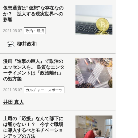
仮想通貨は“仮想”な存在なの
か？ 拡大する現実世界への
影響
政治・経済
2021.05.07
柳井政和
漫画『進撃の巨人』で政治の
エッセンスを。 良質なエンタ
ーテイメントは「政治離れ」
の処方箋
カルチャー・スポーツ
2021.05.07
井田 真人
上司の「応援」なんて部下に
は響かない！？ 今すぐ職場
に導入するべきモチベーショ
ンアップの方法