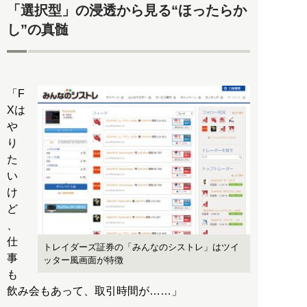
「選択型」の浸透から見る“ほったらか
し”の真髄
「F
Xは
や
り
た
い
け
ど
、
仕
トレイダーズ証券の「みんなのシストレ」はツイ
事
ッター風画面が特徴
も
飲み会もあって、取引時間が……」