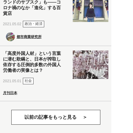
ランドのサブスク」も――コ
ロナ禍のなか「進化」する百
貨店
政治・経済
2021.05.02
都市商業研究所
「高度外国人材」という言葉
に潜む欺瞞と、日本が搾取し
依存する圧倒的多数の外国人
労働者の実像とは？
社会
2021.05.01
月刊日本
以前の記事をもっと見る