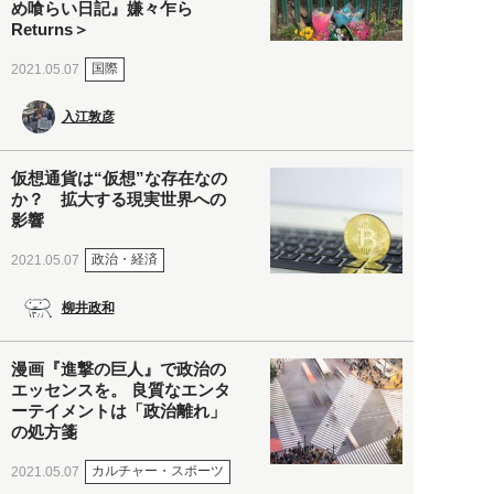
め喰らい日記』嫌々乍ら
Returns＞
国際
2021.05.07
入江敦彦
仮想通貨は“仮想”な存在なの
か？ 拡大する現実世界への
影響
政治・経済
2021.05.07
柳井政和
漫画『進撃の巨人』で政治の
エッセンスを。 良質なエンタ
ーテイメントは「政治離れ」
の処方箋
カルチャー・スポーツ
2021.05.07