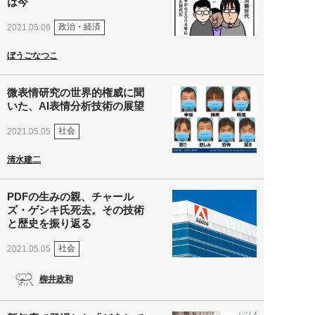
は今
政治・経済
2021.05.06
ぼうごなつこ
微表情研究の世界的権威に聞
いた、AI表情分析技術の展望
社会
2021.05.05
清水建二
PDFの生みの親、チャール
ズ・ゲシキ氏死去。その技術
と歴史を振り返る
社会
2021.05.05
柳井政和