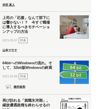
井田 真人
上司の「応援」なんて部下に
は響かない！？ 今すぐ職場
に導入するべきモチベーショ
ンアップの方法
社会
2021.05.07
山本マサヤ
64bitへのWindowsの流れ。そ
して、32bit版Windowsの終焉
社会
2021.05.06
柳井政和
再び訪れる「就職氷河期」。
縁故優遇政権を終わらせるの