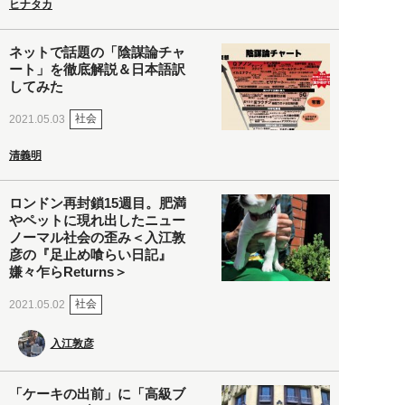
ヒナタカ
ネットで話題の「陰謀論チャ
ート」を徹底解説＆日本語訳
してみた
社会
2021.05.03
清義明
ロンドン再封鎖15週目。肥満
やペットに現れ出したニュー
ノーマル社会の歪み＜入江敦
彦の『足止め喰らい日記』
嫌々乍らReturns＞
社会
2021.05.02
入江敦彦
「ケーキの出前」に「高級ブ