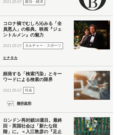
政治・経済
2021.05.07
コロナ禍でむしろ沁みる「全
員悪人」の祭典。映画『ジェ
ントルメン』の魅力
カルチャー・スポーツ
2021.05.07
ヒナタカ
頻発する「検索汚染」とキー
ワードによる検索の限界
社会
2021.05.07
柳井政和
ロンドン再封鎖16週目。最終
回・英国社会は「新たな段
階」に。＜入江敦彦の『足止