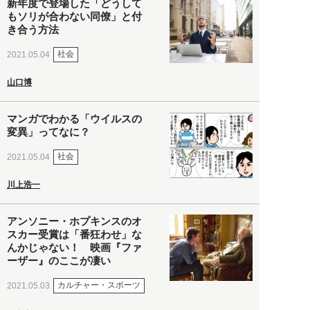
新年度で登場した「どうして
もソリが合わない同僚」と付
き合う方法
社会
2021.05.04
山口博
マンガでわかる「ウイルスの
変異」ってなに？
社会
2021.05.04
川上浩一
アンソニー・ホプキンスのオ
スカー受賞は「番狂わせ」な
んかじゃない！ 映画『ファ
ーザー』のここが凄い
カルチャー・スポーツ
2021.05.03