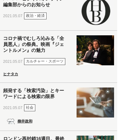
編集部からのお知らせ
政治・経済
2021.05.07
コロナ禍でむしろ沁みる「全
員悪人」の祭典。映画『ジェ
ントルメン』の魅力
カルチャー・スポーツ
2021.05.07
ヒナタカ
頻発する「検索汚染」とキー
ワードによる検索の限界
社会
2021.05.07
柳井政和
ロンドン再封鎖16週目。最終