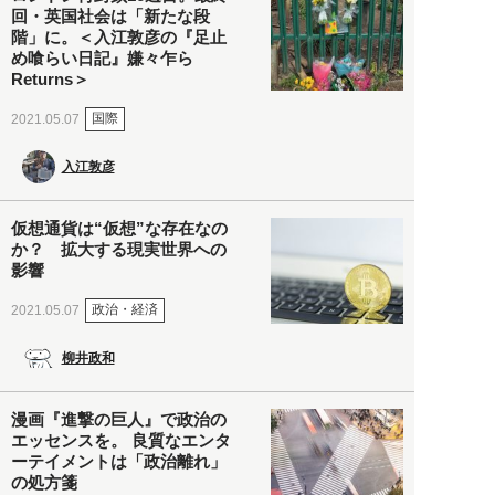
回・英国社会は「新たな段
階」に。＜入江敦彦の『足止
め喰らい日記』嫌々乍ら
Returns＞
国際
2021.05.07
入江敦彦
仮想通貨は“仮想”な存在なの
か？ 拡大する現実世界への
影響
政治・経済
2021.05.07
柳井政和
漫画『進撃の巨人』で政治の
エッセンスを。 良質なエンタ
ーテイメントは「政治離れ」
の処方箋