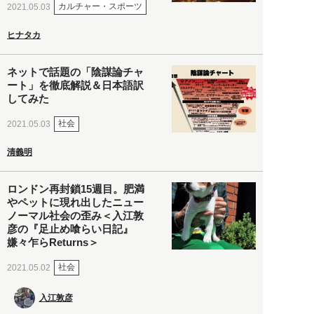
カルチャー・スポーツ
2021.05.03
ヒナタカ
ネットで話題の「陰謀論チャ
ート」を徹底解説＆日本語訳
してみた
社会
2021.05.03
清義明
ロンドン再封鎖15週目。肥満
やペットに現れ出したニュー
ノーマル社会の歪み＜入江敦
彦の『足止め喰らい日記』
嫌々乍らReturns＞
社会
2021.05.02
入江敦彦