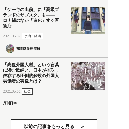
「ケーキの出前」に「高級ブ
ランドのサブスク」も――コ
ロナ禍のなか「進化」する百
貨店
政治・経済
2021.05.02
都市商業研究所
「高度外国人材」という言葉
に潜む欺瞞と、日本が搾取し
依存する圧倒的多数の外国人
労働者の実像とは？
社会
2021.05.01
月刊日本
以前の記事をもっと見る