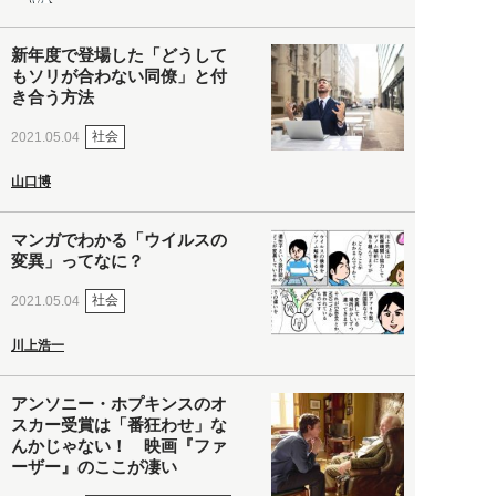
新年度で登場した「どうして
もソリが合わない同僚」と付
き合う方法
社会
2021.05.04
山口博
マンガでわかる「ウイルスの
変異」ってなに？
社会
2021.05.04
川上浩一
アンソニー・ホプキンスのオ
スカー受賞は「番狂わせ」な
んかじゃない！ 映画『ファ
ーザー』のここが凄い