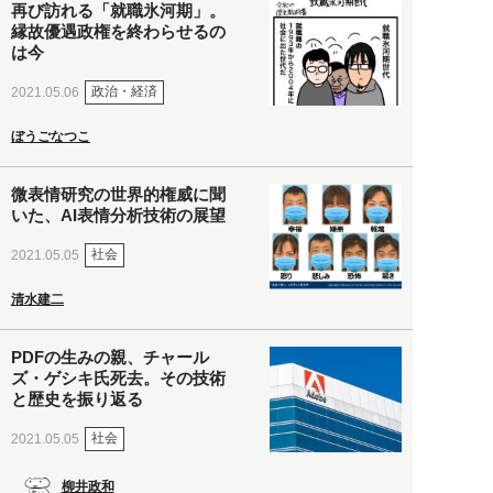
再び訪れる「就職氷河期」。
縁故優遇政権を終わらせるの
は今
政治・経済
2021.05.06
ぼうごなつこ
微表情研究の世界的権威に聞
いた、AI表情分析技術の展望
社会
2021.05.05
清水建二
PDFの生みの親、チャール
ズ・ゲシキ氏死去。その技術
と歴史を振り返る
社会
2021.05.05
柳井政和