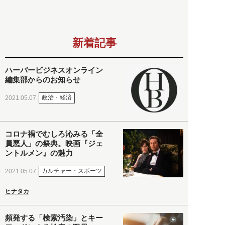
新着記事
ハーバービジネスオンライン
編集部からのお知らせ
政治・経済
2021.05.07
コロナ禍でむしろ沁みる「全
員悪人」の祭典。映画『ジェ
ントルメン』の魅力
カルチャー・スポーツ
2021.05.07
ヒナタカ
頻発する「検索汚染」とキー