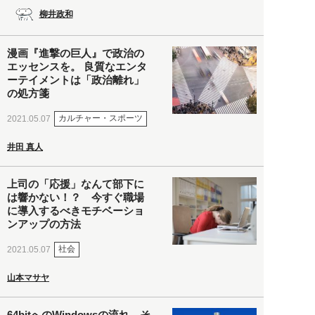
柳井政和
漫画『進撃の巨人』で政治の
エッセンスを。 良質なエンタ
ーテイメントは「政治離れ」
の処方箋
カルチャー・スポーツ
2021.05.07
井田 真人
上司の「応援」なんて部下に
は響かない！？ 今すぐ職場
に導入するべきモチベーショ
ンアップの方法
社会
2021.05.07
山本マサヤ
64bitへのWindowsの流れ。そ