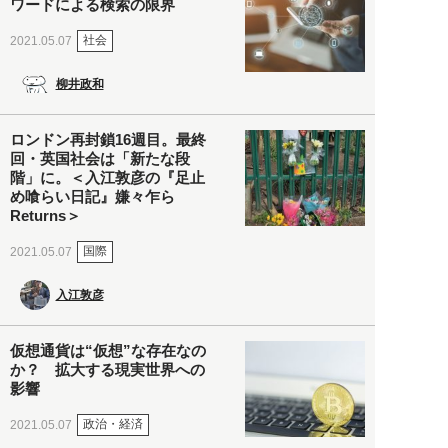
ワードによる検索の限界
社会
2021.05.07
柳井政和
ロンドン再封鎖16週目。最終
回・英国社会は「新たな段
階」に。＜入江敦彦の『足止
め喰らい日記』嫌々乍ら
Returns＞
国際
2021.05.07
入江敦彦
仮想通貨は“仮想”な存在なの
か？ 拡大する現実世界への
影響
政治・経済
2021.05.07