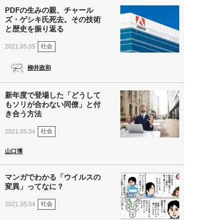
PDFの生みの親、チャール
ズ・ゲシキ氏死去。その技術
と歴史を振り返る
社会
2021.05.05
柳井政和
新年度で登場した「どうして
もソリが合わない同僚」と付
き合う方法
社会
2021.05.04
山口博
マンガでわかる「ウイルスの
変異」ってなに？
社会
2021.05.04