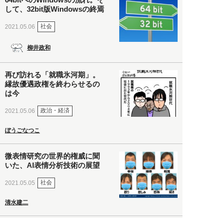
して、32bit版Windowsの終焉
社会
2021.05.06
柳井政和
再び訪れる「就職氷河期」。
縁故優遇政権を終わらせるの
は今
政治・経済
2021.05.06
ぼうごなつこ
微表情研究の世界的権威に聞
いた、AI表情分析技術の展望
社会
2021.05.05
清水建二