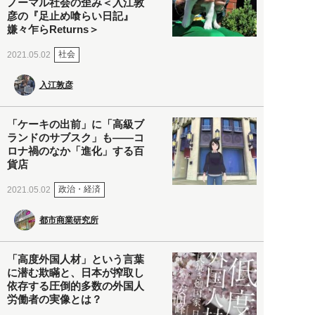
ノーマル社会の歪み＜入江敦
彦の『足止め喰らい日記』
嫌々乍らReturns＞
社会
2021.05.02
入江敦彦
「ケーキの出前」に「高級ブ
ランドのサブスク」も――コ
ロナ禍のなか「進化」する百
貨店
政治・経済
2021.05.02
都市商業研究所
「高度外国人材」という言葉
に潜む欺瞞と、日本が搾取し
依存する圧倒的多数の外国人
労働者の実像とは？