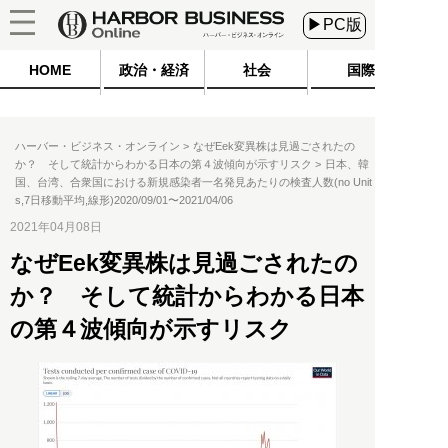
▶PC版
HOME
政治・経済
社会
国際
ハーバー・ビジネス・オンライン
なぜEek変異株は見過ごされたの
か？ そして統計からわかる日本の第４波傾向が示すリスク
日本、韓
国、台湾、合衆国における新規感染者一名発見あたりの検査人数(no Unit
s,7日移動平均,線形)2020/09/01〜2021/04/06
2021年04月08日
なぜEek変異株は見過ごされたの
か？ そして統計からわかる日本
の第４波傾向が示すリスク