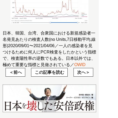
日本、韓国、台湾、合衆国における新規感染者一
名発見あたりの検査人数(no Units,7日移動平均,線
形)2020/09/01〜2021/04/06／一人の感染者を見
つけるために何人にPCR検査をしたかという指標
で、検査陽性率の逆数でもある。日本以外では、
極めて重要な指標と見做されている／
OWID
前へ
この記事を読む
次へ