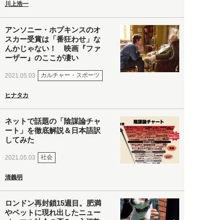
川上浩一
アンソニー・ホプキンスのオ
スカー受賞は「番狂わせ」な
んかじゃない！ 映画『ファ
ーザー』のここが凄い
カルチャー・スポーツ
2021.05.03
ヒナタカ
ネットで話題の「陰謀論チャ
ート」を徹底解説＆日本語訳
してみた
社会
2021.05.03
清義明
ロンドン再封鎖15週目。肥満
やペットに現れ出したニュー