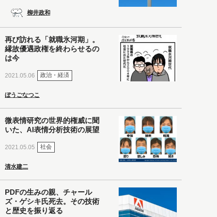
柳井政和
再び訪れる「就職氷河期」。
縁故優遇政権を終わらせるの
は今
政治・経済
2021.05.06
ぼうごなつこ
微表情研究の世界的権威に聞
いた、AI表情分析技術の展望
社会
2021.05.05
清水建二
PDFの生みの親、チャール
ズ・ゲシキ氏死去。その技術
と歴史を振り返る