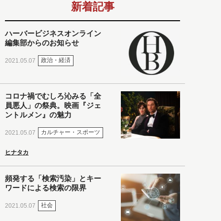
新着記事
ハーバービジネスオンライン
編集部からのお知らせ
政治・経済
2021.05.07
コロナ禍でむしろ沁みる「全
員悪人」の祭典。映画『ジェ
ントルメン』の魅力
カルチャー・スポーツ
2021.05.07
ヒナタカ
頻発する「検索汚染」とキー
ワードによる検索の限界
社会
2021.05.07