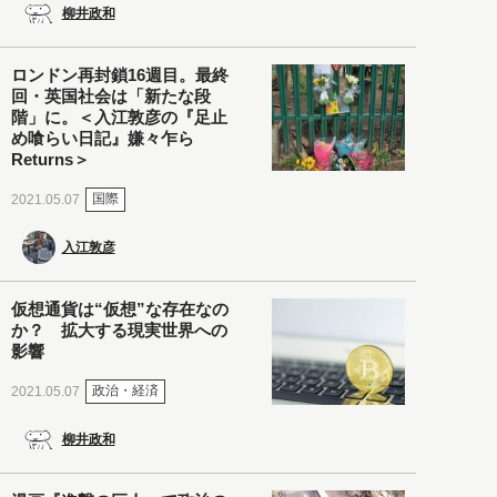
柳井政和
ロンドン再封鎖16週目。最終
回・英国社会は「新たな段
階」に。＜入江敦彦の『足止
め喰らい日記』嫌々乍ら
Returns＞
国際
2021.05.07
入江敦彦
仮想通貨は“仮想”な存在なの
か？ 拡大する現実世界への
影響
政治・経済
2021.05.07
柳井政和