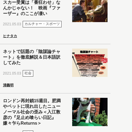
スカー受賞は「番狂わせ」な
んかじゃない！ 映画『ファ
ーザー』のここが凄い
カルチャー・スポーツ
2021.05.03
ヒナタカ
ネットで話題の「陰謀論チャ
ート」を徹底解説＆日本語訳
してみた
社会
2021.05.03
清義明
ロンドン再封鎖15週目。肥満
やペットに現れ出したニュー
ノーマル社会の歪み＜入江敦
彦の『足止め喰らい日記』
嫌々乍らReturns＞