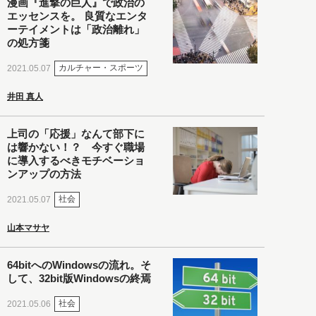
漫画『進撃の巨人』で政治の
エッセンスを。 良質なエンタ
ーテイメントは「政治離れ」
の処方箋
カルチャー・スポーツ
2021.05.07
井田 真人
上司の「応援」なんて部下に
は響かない！？ 今すぐ職場
に導入するべきモチベーショ
ンアップの方法
社会
2021.05.07
山本マサヤ
64bitへのWindowsの流れ。そ
して、32bit版Windowsの終焉
社会
2021.05.06