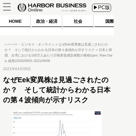
▶PC版
HOME
政治・経済
社会
国際
ハーバー・ビジネス・オンライン
なぜEek変異株は見過ごされたの
か？ そして統計からわかる日本の第４波傾向が示すリスク
日本と韓
国、台湾における100万人あたり日毎新規感染者数の推移(ppm, Raw Dat
a, 線形)2020/09/01-2021/04/06
2021年04月08日
なぜEek変異株は見過ごされたの
か？ そして統計からわかる日本
の第４波傾向が示すリスク