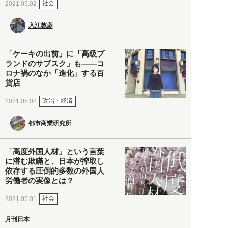
社会
2021.05.02
入江敦彦
「ケーキの出前」に「高級ブ
ランドのサブスク」も――コ
ロナ禍のなか「進化」する百
貨店
政治・経済
2021.05.02
都市商業研究所
「高度外国人材」という言葉
に潜む欺瞞と、日本が搾取し
依存する圧倒的多数の外国人
労働者の実像とは？
社会
2021.05.01
月刊日本