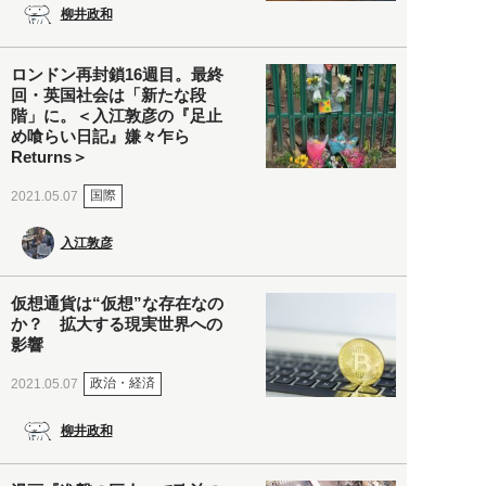
柳井政和
ロンドン再封鎖16週目。最終
回・英国社会は「新たな段
階」に。＜入江敦彦の『足止
め喰らい日記』嫌々乍ら
Returns＞
国際
2021.05.07
入江敦彦
仮想通貨は“仮想”な存在なの
か？ 拡大する現実世界への
影響
政治・経済
2021.05.07
柳井政和