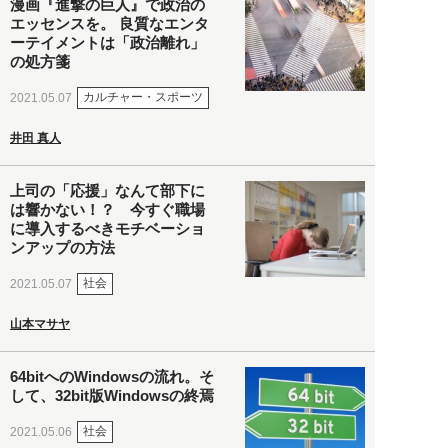
漫画『進撃の巨人』で政治の
エッセンスを。 良質なエンタ
ーテイメントは「政治離れ」
の処方箋
カルチャー・スポーツ
2021.05.07
井田 真人
上司の「応援」なんて部下に
は響かない！？ 今すぐ職場
に導入するべきモチベーショ
ンアップの方法
社会
2021.05.07
山本マサヤ
64bitへのWindowsの流れ。そ
して、32bit版Windowsの終焉
社会
2021.05.06