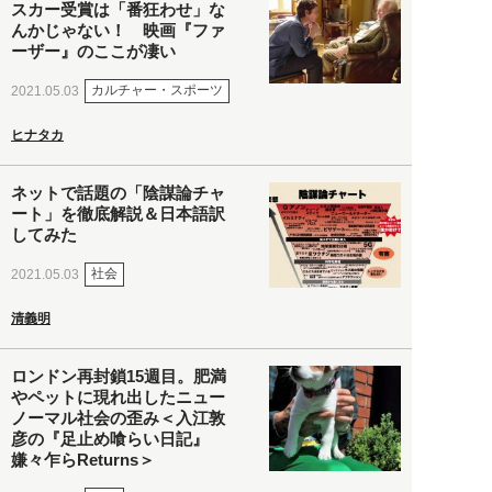
スカー受賞は「番狂わせ」な
んかじゃない！ 映画『ファ
ーザー』のここが凄い
カルチャー・スポーツ
2021.05.03
ヒナタカ
ネットで話題の「陰謀論チャ
ート」を徹底解説＆日本語訳
してみた
社会
2021.05.03
清義明
ロンドン再封鎖15週目。肥満
やペットに現れ出したニュー
ノーマル社会の歪み＜入江敦
彦の『足止め喰らい日記』
嫌々乍らReturns＞