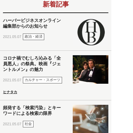
新着記事
ハーバービジネスオンライン
編集部からのお知らせ
政治・経済
2021.05.07
コロナ禍でむしろ沁みる「全
員悪人」の祭典。映画『ジェ
ントルメン』の魅力
カルチャー・スポーツ
2021.05.07
ヒナタカ
頻発する「検索汚染」とキー
ワードによる検索の限界
社会
2021.05.07