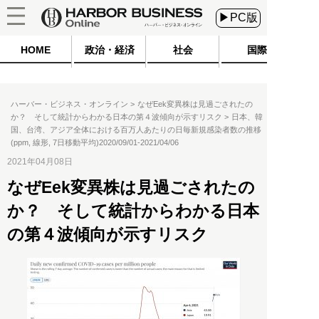
▶PC版
HOME
政治・経済
社会
国際
ハーバー・ビジネス・オンライン
なぜEek変異株は見過ごされたの
か？ そして統計からわかる日本の第４波傾向が示すリスク
日本、韓
国、台湾、アジア全体における百万人あたりの日毎新規感染者数の推移
(ppm, 線形, 7日移動平均)2020/09/01-2021/04/06
2021年04月08日
なぜEek変異株は見過ごされたの
か？ そして統計からわかる日本
の第４波傾向が示すリスク