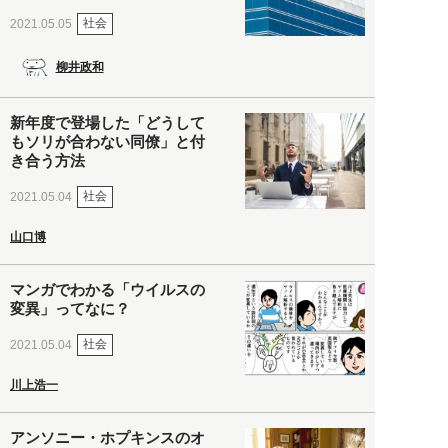
社会
2021.05.05
柳井政和
新年度で登場した「どうして
もソリが合わない同僚」と付
き合う方法
社会
2021.05.04
山口博
マンガでわかる「ウイルスの
変異」ってなに？
社会
2021.05.04
川上浩一
アンソニー・ホプキンスのオ