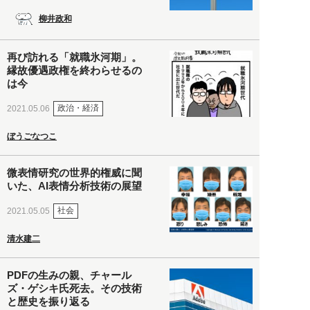
柳井政和
再び訪れる「就職氷河期」。
縁故優遇政権を終わらせるの
は今
政治・経済
2021.05.06
ぼうごなつこ
微表情研究の世界的権威に聞
いた、AI表情分析技術の展望
社会
2021.05.05
清水建二
PDFの生みの親、チャール
ズ・ゲシキ氏死去。その技術
と歴史を振り返る