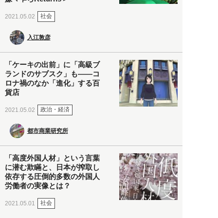
社会
2021.05.02
入江敦彦
「ケーキの出前」に「高級ブ
ランドのサブスク」も――コ
ロナ禍のなか「進化」する百
貨店
政治・経済
2021.05.02
都市商業研究所
「高度外国人材」という言葉
に潜む欺瞞と、日本が搾取し
依存する圧倒的多数の外国人
労働者の実像とは？
社会
2021.05.01