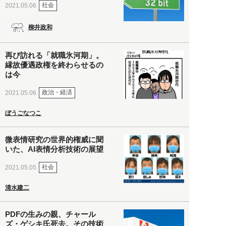
社会
2021.05.06
柳井政和
再び訪れる「就職氷河期」。
縁故優遇政権を終わらせるの
は今
政治・経済
2021.05.06
ぼうごなつこ
微表情研究の世界的権威に聞
いた、AI表情分析技術の展望
社会
2021.05.05
清水建二
PDFの生みの親、チャール
ズ・ゲシキ氏死去。その技術