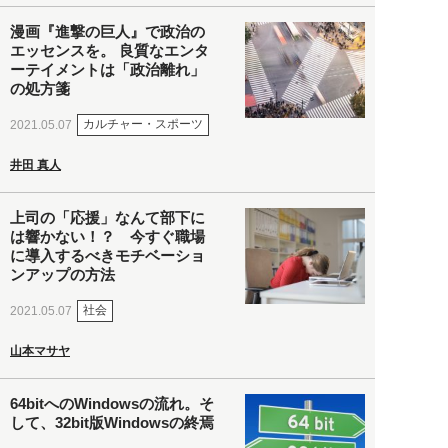
漫画『進撃の巨人』で政治の
エッセンスを。 良質なエンタ
ーテイメントは「政治離れ」
の処方箋
カルチャー・スポーツ
2021.05.07
井田 真人
上司の「応援」なんて部下に
は響かない！？ 今すぐ職場
に導入するべきモチベーショ
ンアップの方法
社会
2021.05.07
山本マサヤ
64bitへのWindowsの流れ。そ
して、32bit版Windowsの終焉