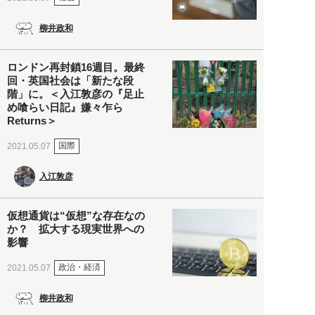
柳井政和
ロンドン再封鎖16週目。最終
回・英国社会は「新たな段
階」に。＜入江敦彦の『足止
め喰らい日記』嫌々乍ら
Returns＞
国際
2021.05.07
入江敦彦
仮想通貨は“仮想”な存在なの
か？ 拡大する現実世界への
影響
政治・経済
2021.05.07
柳井政和