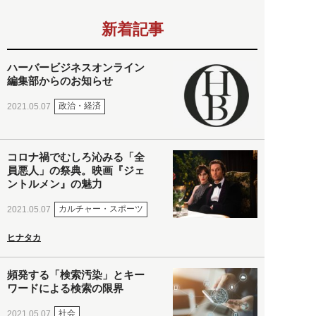
新着記事
ハーバービジネスオンライン
編集部からのお知らせ
政治・経済
2021.05.07
コロナ禍でむしろ沁みる「全
員悪人」の祭典。映画『ジェ
ントルメン』の魅力
カルチャー・スポーツ
2021.05.07
ヒナタカ
頻発する「検索汚染」とキー
ワードによる検索の限界
社会
2021.05.07