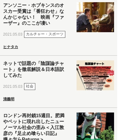
アンソニー・ホプキンスのオ
スカー受賞は「番狂わせ」な
んかじゃない！ 映画『ファ
ーザー』のここが凄い
カルチャー・スポーツ
2021.05.03
ヒナタカ
ネットで話題の「陰謀論チャ
ート」を徹底解説＆日本語訳
してみた
社会
2021.05.03
清義明
ロンドン再封鎖15週目。肥満
やペットに現れ出したニュー
ノーマル社会の歪み＜入江敦
彦の『足止め喰らい日記』
嫌々乍らReturns＞