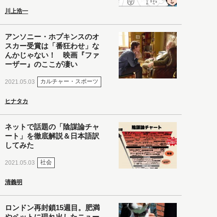
川上浩一
アンソニー・ホプキンスのオ
スカー受賞は「番狂わせ」な
んかじゃない！ 映画『ファ
ーザー』のここが凄い
カルチャー・スポーツ
2021.05.03
ヒナタカ
ネットで話題の「陰謀論チャ
ート」を徹底解説＆日本語訳
してみた
社会
2021.05.03
清義明
ロンドン再封鎖15週目。肥満
やペットに現れ出したニュー