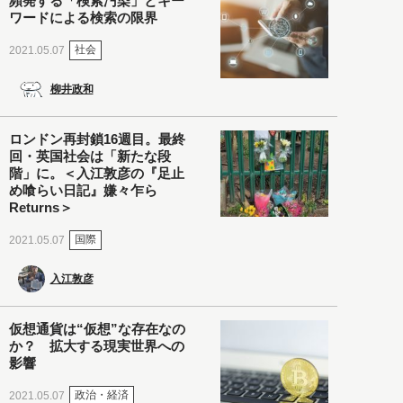
頻発する「検索汚染」とキー
ワードによる検索の限界
社会
2021.05.07
柳井政和
ロンドン再封鎖16週目。最終
回・英国社会は「新たな段
階」に。＜入江敦彦の『足止
め喰らい日記』嫌々乍ら
Returns＞
国際
2021.05.07
入江敦彦
仮想通貨は“仮想”な存在なの
か？ 拡大する現実世界への
影響
政治・経済
2021.05.07