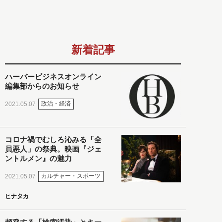
新着記事
ハーバービジネスオンライン
編集部からのお知らせ
政治・経済
2021.05.07
コロナ禍でむしろ沁みる「全
員悪人」の祭典。映画『ジェ
ントルメン』の魅力
カルチャー・スポーツ
2021.05.07
ヒナタカ