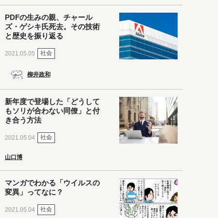
PDFの生みの親、チャール
ズ・ゲシキ氏死去。その技術
と歴史を振り返る
社会
2021.05.05
柳井政和
新年度で登場した「どうして
もソリが合わない同僚」と付
き合う方法
社会
2021.05.04
山口博
マンガでわかる「ウイルスの
変異」ってなに？
社会
2021.05.04