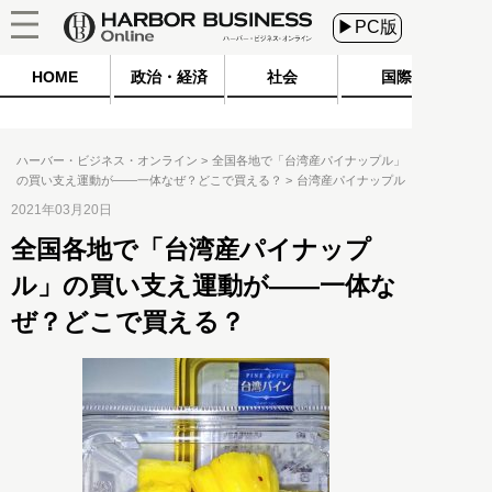
▶PC版
HOME
政治・経済
社会
国際
ハーバー・ビジネス・オンライン
全国各地で「台湾産パイナップル」
の買い支え運動が――一体なぜ？どこで買える？
台湾産パイナップル
2021年03月20日
全国各地で「台湾産パイナップ
ル」の買い支え運動が――一体な
ぜ？どこで買える？