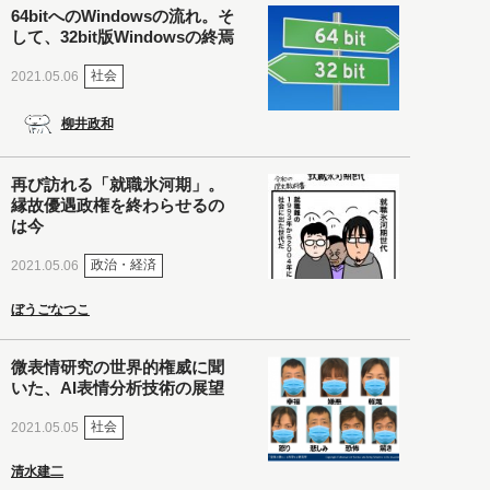
64bitへのWindowsの流れ。そ
して、32bit版Windowsの終焉
社会
2021.05.06
柳井政和
再び訪れる「就職氷河期」。
縁故優遇政権を終わらせるの
は今
政治・経済
2021.05.06
ぼうごなつこ
微表情研究の世界的権威に聞
いた、AI表情分析技術の展望
社会
2021.05.05
清水建二