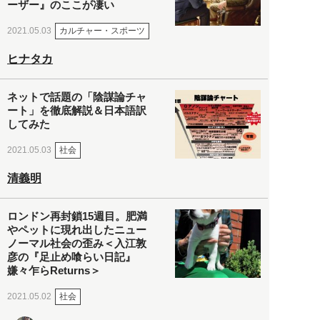
ーザー』のここが凄い
カルチャー・スポーツ
2021.05.03
ヒナタカ
ネットで話題の「陰謀論チャ
ート」を徹底解説＆日本語訳
してみた
社会
2021.05.03
清義明
ロンドン再封鎖15週目。肥満
やペットに現れ出したニュー
ノーマル社会の歪み＜入江敦
彦の『足止め喰らい日記』
嫌々乍らReturns＞
社会
2021.05.02