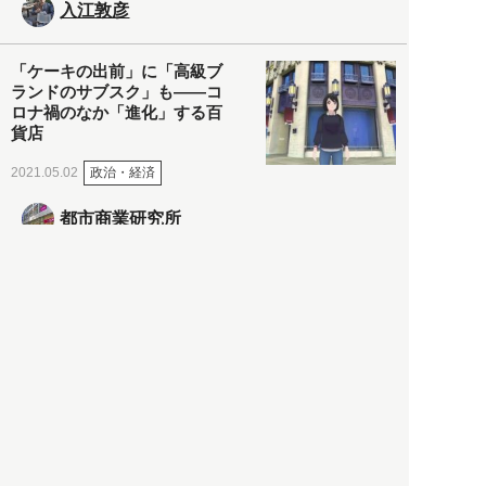
入江敦彦
「ケーキの出前」に「高級ブ
ランドのサブスク」も――コ
ロナ禍のなか「進化」する百
貨店
政治・経済
2021.05.02
都市商業研究所
「高度外国人材」という言葉
に潜む欺瞞と、日本が搾取し
依存する圧倒的多数の外国人
労働者の実像とは？
社会
2021.05.01
月刊日本