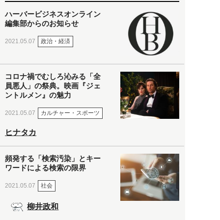
ハーバービジネスオンライン
編集部からのお知らせ
政治・経済
2021.05.07
コロナ禍でむしろ沁みる「全
員悪人」の祭典。映画『ジェ
ントルメン』の魅力
カルチャー・スポーツ
2021.05.07
ヒナタカ
頻発する「検索汚染」とキー
ワードによる検索の限界
社会
2021.05.07
柳井政和