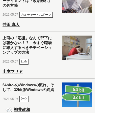
ーテイメントは「政治離れ」
の処方箋
カルチャー・スポーツ
2021.05.07
井田 真人
上司の「応援」なんて部下に
は響かない！？ 今すぐ職場
に導入するべきモチベーショ
ンアップの方法
社会
2021.05.07
山本マサヤ
64bitへのWindowsの流れ。そ
して、32bit版Windowsの終焉
社会
2021.05.06
柳井政和