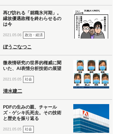
再び訪れる「就職氷河期」。
縁故優遇政権を終わらせるの
は今
政治・経済
2021.05.06
ぼうごなつこ
微表情研究の世界的権威に聞
いた、AI表情分析技術の展望
社会
2021.05.05
清水建二
PDFの生みの親、チャール
ズ・ゲシキ氏死去。その技術
と歴史を振り返る
社会
2021.05.05