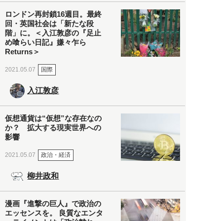
ロンドン再封鎖16週目。最終
回・英国社会は「新たな段
階」に。＜入江敦彦の『足止
め喰らい日記』嫌々乍ら
Returns＞
国際
2021.05.07
入江敦彦
仮想通貨は“仮想”な存在なの
か？ 拡大する現実世界への
影響
政治・経済
2021.05.07
柳井政和
漫画『進撃の巨人』で政治の
エッセンスを。 良質なエンタ