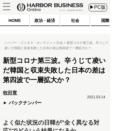
▶PC版
HOME
政治・経済
社会
国際
ハーバー・ビジネス・オンライン
社会
新型コロナ第三波。辛うじて
凌いだ韓国と収束失敗した日本の差は第四波で一層拡大か？
新型コロナ第三波。辛うじて凌い
だ韓国と収束失敗した日本の差は
第四波で一層拡大か？
牧田寛
2021.03.14
バックナンバー
よく似た状況の日韓が”全く異なる対
応”でどういう結果になるか