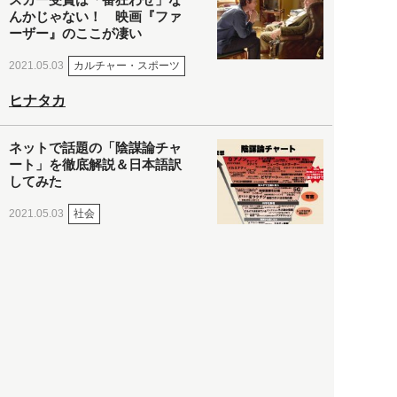
んかじゃない！ 映画『ファ
ーザー』のここが凄い
カルチャー・スポーツ
2021.05.03
ヒナタカ
ネットで話題の「陰謀論チャ
ート」を徹底解説＆日本語訳
してみた
社会
2021.05.03
清義明
ロンドン再封鎖15週目。肥満
やペットに現れ出したニュー
ノーマル社会の歪み＜入江敦
彦の『足止め喰らい日記』
嫌々乍らReturns＞
社会
2021.05.02