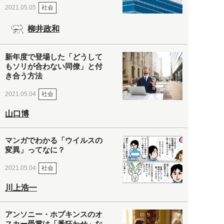
社会
2021.05.05
柳井政和
新年度で登場した「どうして
もソリが合わない同僚」と付
き合う方法
社会
2021.05.04
山口博
マンガでわかる「ウイルスの
変異」ってなに？
社会
2021.05.04
川上浩一
アンソニー・ホプキンスのオ
スカー受賞は「番狂わせ」な