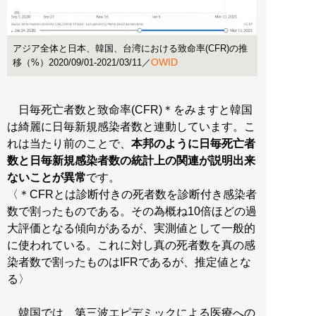
アジア全体と日本、韓国、台湾における致命率(CFR)の推
OWID
移（%）2020/09/01-2021/03/11／
日毎死亡者数と致命率(CFR)＊をみますと韓国
は綺麗に日毎新規感染者数と連動しています。こ
れは当たり前のことで、
本邦のように日毎死亡者
数と日毎新規感染者数の統計上の関連が説明出来
ないことが異常
です。
〈＊CFRとは診断付きの死者数を診断付き感染者
数で割ったものである。その為概ね10倍ほどの過
大評価となる傾向があるが、実測値として一般的
に使われている。これに対し真の死者数を真の感
染者数で割ったものはIFRであるが、推定値とな
る〉
韓国では、第三波エピデミックによる医療への