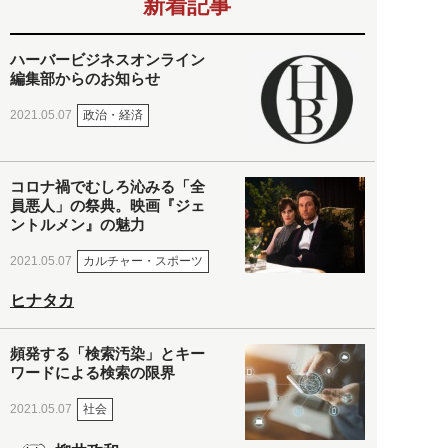
新着記事
ハーバービジネスオンライン
編集部からのお知らせ
政治・経済
2021.05.07
コロナ禍でむしろ沁みる「全
員悪人」の祭典。映画『ジェ
ントルメン』の魅力
カルチャー・スポーツ
2021.05.07
ヒナタカ
頻発する「検索汚染」とキー
ワードによる検索の限界
社会
2021.05.07