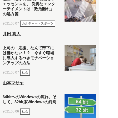
エッセンスを。 良質なエンタ
ーテイメントは「政治離れ」
の処方箋
カルチャー・スポーツ
2021.05.07
井田 真人
上司の「応援」なんて部下に
は響かない！？ 今すぐ職場
に導入するべきモチベーショ
ンアップの方法
社会
2021.05.07
山本マサヤ
64bitへのWindowsの流れ。そ
して、32bit版Windowsの終焉
社会
2021.05.06