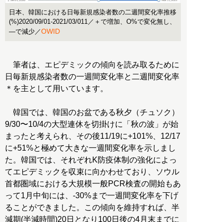
日本、韓国における日毎新規感染者数の二週間変化率推移
(%)2020/09/01-2021/03/011／＋で増加、O%で変化無し、
OWID
―で減少／
筆者は、エピデミックの傾向を読み取るために
日毎新規感染者数の一週間変化率と二週間変化率
＊を主として用いています。
韓国では、韓国のお盆である秋夕（チュソク）
9/30〜10/4の大型連休を切掛けに「秋の波」が始
まったと考えられ、その後11/19に+101%、12/17
に+51%と極めて大きな一週間変化率を示しまし
た。韓国では、それぞれK防疫体制の強化によっ
てエピデミックを収束に向かわせており、ソウル
首都圏域における大規模一般PCR検査の開始もあ
って1月中旬には、-30%まで一週間変化率を下げ
ることができました。この傾向を維持すれば、半
減期(半減時間)20日となり100日後の4月末までに