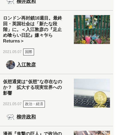
柳井政和
ロンドン再封鎖16週目。最終
回・英国社会は「新たな段
階」に。＜入江敦彦の『足止
め喰らい日記』嫌々乍ら
Returns＞
国際
2021.05.07
入江敦彦
仮想通貨は“仮想”な存在なの
か？ 拡大する現実世界への
影響
政治・経済
2021.05.07
柳井政和
漫画『進撃の巨人』で政治の