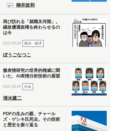
柳井政和
再び訪れる「就職氷河期」。
縁故優遇政権を終わらせるの
は今
政治・経済
2021.05.06
ぼうごなつこ
微表情研究の世界的権威に聞
いた、AI表情分析技術の展望
社会
2021.05.05
清水建二
PDFの生みの親、チャール
ズ・ゲシキ氏死去。その技術
と歴史を振り返る