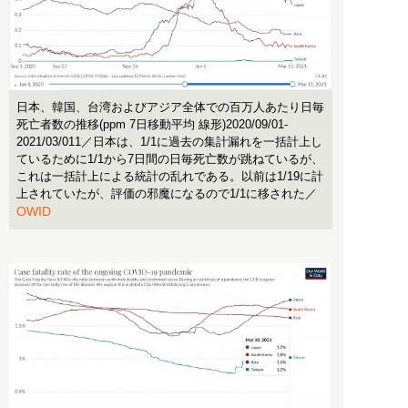
日本、韓国、台湾およびアジア全体での百万人あたり日毎
死亡者数の推移(ppm 7日移動平均 線形)2020/09/01-
2021/03/011／日本は、1/1に過去の集計漏れを一括計上し
ているために1/1から7日間の日毎死亡数が跳ねているが、
これは一括計上による統計の乱れである。以前は1/19に計
上されていたが、評価の邪魔になるので1/1に移された／
OWID