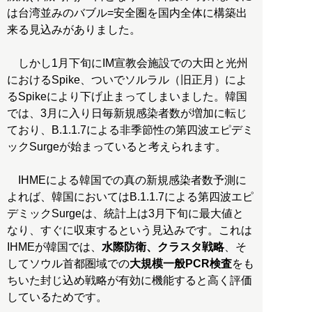
は台湾並みのバブル=安全圏を国内全体に構築出
来る見込みがありました。
しかし1月下旬にIM宣教会施設での大田と光州
におけるSpike、ついでソルラル（旧正月）によ
るSpikeにより下げ止まってしまいました。韓国
では、3月に入り日毎新規感染者数が増加に転じ
ており、B.1.1.7による非季節性の第四波エピデミ
ックSurgeが始まっていると考えられます。
IHMEによる韓国での真の新規感染者数予測に
よれば、韓国においてはB.1.1.7による第四波エピ
デミックSurgeは、統計上は3月下旬に最大値と
なり、すぐに収束するという見込みです。これは
IHMEが韓国では、
水際防衛、クラスタ戦略
、そ
してソウル首都圏域での
大規模一般PCR検査
をも
ちいた封じ込め戦略が有効に機能すると高く評価
しているためです。