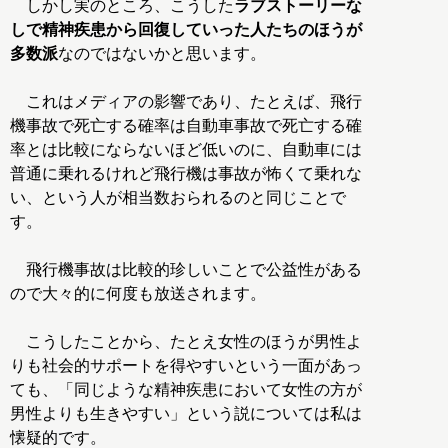
しかし実のところ、こうした
ラブストーリーな
しで精神疾患から回復していった人たちのほうが
多数派
なのではないかと思います。
これはメディアの影響であり、たとえば、飛行
機事故で死亡する確率は自動車事故で死亡する確
率とは比較にならないほど低いのに、自動車には
普通に乗れるけれど飛行機は事故が怖くて乗れな
い、という人が相当数おられるのと同じことで
す。
飛行機事故は比較的珍しいことで公益性がある
ので大々的に何度も放送されます。
こうしたことから、たとえ女性のほうが男性よ
りも社会的サポートを得やすいという一面があっ
ても、「同じような精神疾患において女性の方が
男性よりも生きやすい」という説については私は
懐疑的です。