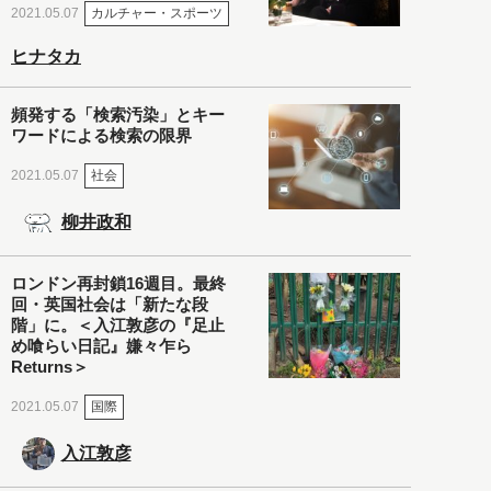
カルチャー・スポーツ
2021.05.07
ヒナタカ
頻発する「検索汚染」とキー
ワードによる検索の限界
社会
2021.05.07
柳井政和
ロンドン再封鎖16週目。最終
回・英国社会は「新たな段
階」に。＜入江敦彦の『足止
め喰らい日記』嫌々乍ら
Returns＞
国際
2021.05.07
入江敦彦