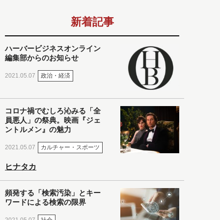
新着記事
ハーバービジネスオンライン
編集部からのお知らせ
政治・経済
2021.05.07
コロナ禍でむしろ沁みる「全
員悪人」の祭典。映画『ジェ
ントルメン』の魅力
カルチャー・スポーツ
2021.05.07
ヒナタカ
頻発する「検索汚染」とキー
ワードによる検索の限界
社会