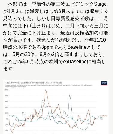
本邦では、季節性の第三波エピデミックSurge
が1月末には減衰しはじめ3月末までには収束する
見込みでした。しかし日毎新規感染者数は、二月
中旬には下げ止まりはじめ、二月下旬から三月に
かけて完全に下げ止まり、最近は反転増加の可能
性が高いです。残念ながら現状では、昨年11/10
時点の水準である8ppmでありBaselineとして
は、5月の20倍、9月の2倍と高止まりしており、
これは昨年6月時点の欧州でのBaselineに相当し
ます。