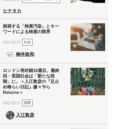
ヒナタカ
頻発する「検索汚染」とキー
ワードによる検索の限界
社会
2021.05.07
柳井政和
ロンドン再封鎖16週目。最終
回・英国社会は「新たな段
階」に。＜入江敦彦の『足止
め喰らい日記』嫌々乍ら
Returns＞
国際
2021.05.07
入江敦彦