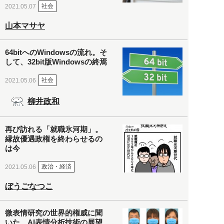
社会
2021.05.07
山本マサヤ
64bitへのWindowsの流れ。そ
して、32bit版Windowsの終焉
社会
2021.05.06
柳井政和
再び訪れる「就職氷河期」。
縁故優遇政権を終わらせるの
は今
政治・経済
2021.05.06
ぼうごなつこ
微表情研究の世界的権威に聞
いた、AI表情分析技術の展望