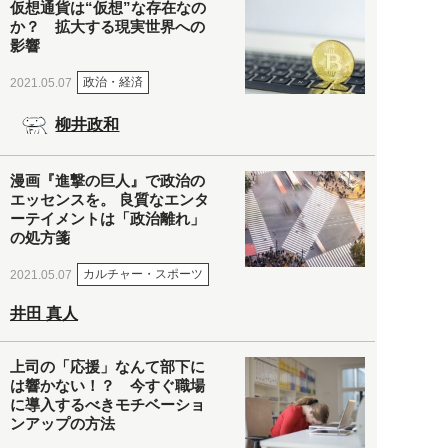
仮想通貨は“仮想”な存在なの
か？ 拡大する現実世界への
影響
政治・経済
2021.05.07
柳井政和
漫画『進撃の巨人』で政治の
エッセンスを。 良質なエンタ
ーテイメントは「政治離れ」
の処方箋
カルチャー・スポーツ
2021.05.07
井田 真人
上司の「応援」なんて部下に
は響かない！？ 今すぐ職場
に導入するべきモチベーショ
ンアップの方法