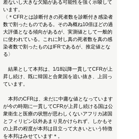
差ないし大きな欠陥がある可能性を強く示唆して
います。
〈＊CFRとは診断付きの死者数を診断付き感染者
数で割ったものである。その為概ね10倍ほどの過
大評価となる傾向があるが、実測値として一般的
に使われている。これに対し真の死者数を真の感
染者数で割ったものはIFRであるが、推定値とな
る〉
結果として本邦は、1/18以降一貫してCFRが上
昇し続け、既に韓国と合衆国を追い抜き、上回っ
ています。
本邦のCFRは、未だに中庸な値となっています
が今の時期に一貫してCFRが上昇し続ける国は公
衆衛生と医療の状態が思わしくないアフリカ諸国
とフィリピン以外あまり見かけられず、しかもそ
の上昇の程度が本邦は目立って大きいという特徴
を本邦はみせています＊。