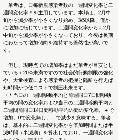
筆者は、日毎新規感染者数の一週間変化率と二
週間変化率＊を主用しています。本邦は、2月中
旬から減少率が小さくなり始め、3/5以降、僅か
に増加に転じています。二週間変化率からも2月
中旬から減少率が小さくなっており、今後は長期
にわたって増加傾向を維持する蓋然性が高いで
す。
但し、現時点での増加率はまだ筆者が目安とし
ている＋20%未満ですので社会的行動制限の強化
や、大量検査による感染者の把握と隔離を行えば
短時間かつ低コストで制圧出来ます。
〈＊当日の一週間移動平均と前週同日7日間移動
平均の間の変化率および当日の二週間移動平均と
二週間前同日14日間移動平均の間の変化率。＋で
増加、0で変化無し、―で減少を意味する。筆者
は、基本的に二週間変化率から倍加時間または半
減時間（半減期）を算出しており、一週間変化率