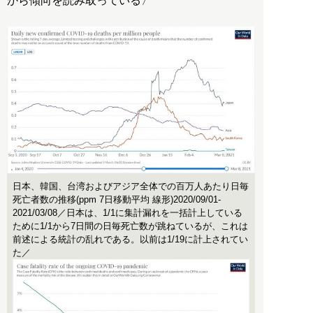
から傾向を読み取っている〉
日本、韓国、台湾およびアジア全体での百万人あたり日毎
死亡者数の推移(ppm 7日移動平均 線形)2020/09/01-
2021/03/08／日本は、1/1に集計漏れを一括計上している
ために1/1から7日間の日毎死亡数が跳ねているが、これは
前述による統計の乱れである。以前は1/19に計上されてい
た／