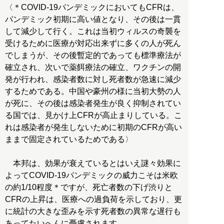
〈＊COVID-19パンデミックにおいてもCFRは、
パンデミック初期に高い値となり、その後は一貫
して減少して行く。これは当初ウィルスの奇襲を
受けるために医療が対応出来ずに多くの人が死ん
でしまうが、その後暫定的であっても標準療法が
確立され、次いで薬餌療法の確立、ワクチンの開
発が行われ、感染者数に対し死者数が急速に減少
するためである。中国や豪州の様に当初大勢の人
が死に、その後は感染者発生が良く抑制されてい
る国では、見かけ上CFRが高止まりしている。こ
れは感染者が発生しないために初期のCFRが高い
ままで固定されているためである〉
本邦は、効果が衰えているとはいえ謎々効果に
よってCOVID-19パンデミックの威力こそは米欧
の約1/10程度＊ですが、死亡者数の下げ渋りと
CFRの上昇は、医療への過負荷を示しており、更
に統計の大きな歪みを示す死者数の異常な遅行も
あってたいへんに憂慮されます。