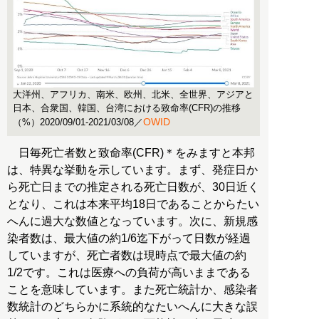
大洋州、アフリカ、南米、欧州、北米、全世界、アジアと
日本、合衆国、韓国、台湾における致命率(CFR)の推移
OWID
（%）2020/09/01-2021/03/08／
日毎死亡者数と致命率(CFR)＊をみますと本邦
は、特異な挙動を示しています。まず、発症日か
ら死亡日までの推定される死亡日数が、30日近く
となり、これは本来平均18日であることからたい
へんに過大な数値となっています。次に、新規感
染者数は、最大値の約1/6迄下がって日数が経過
していますが、死亡者数は現時点で最大値の約
1/2です。これは医療への負荷が高いままである
ことを意味しています。また死亡統計か、感染者
数統計のどちらかに系統的なたいへんに大きな誤