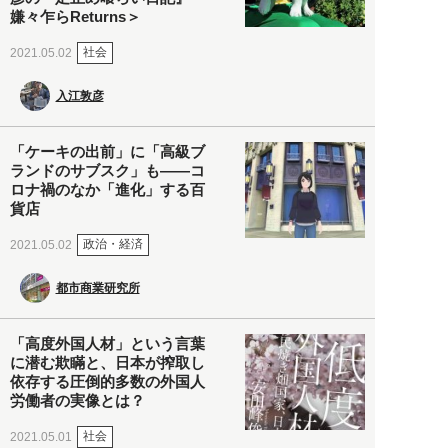
嫌々乍らReturns＞
社会
2021.05.02
入江敦彦
「ケーキの出前」に「高級ブ
ランドのサブスク」も――コ
ロナ禍のなか「進化」する百
貨店
政治・経済
2021.05.02
都市商業研究所
「高度外国人材」という言葉
に潜む欺瞞と、日本が搾取し
依存する圧倒的多数の外国人
労働者の実像とは？
社会
2021.05.01