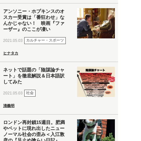
アンソニー・ホプキンスのオ
スカー受賞は「番狂わせ」な
んかじゃない！ 映画『ファ
ーザー』のここが凄い
カルチャー・スポーツ
2021.05.03
ヒナタカ
ネットで話題の「陰謀論チャ
ート」を徹底解説＆日本語訳
してみた
社会
2021.05.03
清義明
ロンドン再封鎖15週目。肥満
やペットに現れ出したニュー
ノーマル社会の歪み＜入江敦
彦の『足止め喰らい日記』