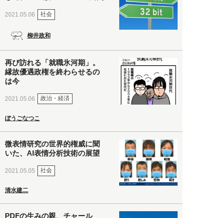
社会
2021.05.06
柳井政和
再び訪れる「就職氷河期」。
縁故優遇政権を終わらせるの
は今
政治・経済
2021.05.06
ぼうごなつこ
微表情研究の世界的権威に聞
いた、AI表情分析技術の展望
社会
2021.05.05
清水建二
PDFの生みの親、チャール