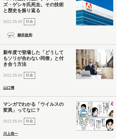
ズ・ゲシキ氏死去。その技術
と歴史を振り返る
社会
2021.05.05
柳井政和
新年度で登場した「どうして
もソリが合わない同僚」と付
き合う方法
社会
2021.05.04
山口博
マンガでわかる「ウイルスの
変異」ってなに？
社会
2021.05.04
川上浩一