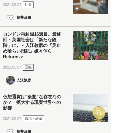
社会
2021.05.07
柳井政和
ロンドン再封鎖16週目。最終
回・英国社会は「新たな段
階」に。＜入江敦彦の『足止
め喰らい日記』嫌々乍ら
Returns＞
国際
2021.05.07
入江敦彦
仮想通貨は“仮想”な存在なの
か？ 拡大する現実世界への
影響
政治・経済
2021.05.07
柳井政和