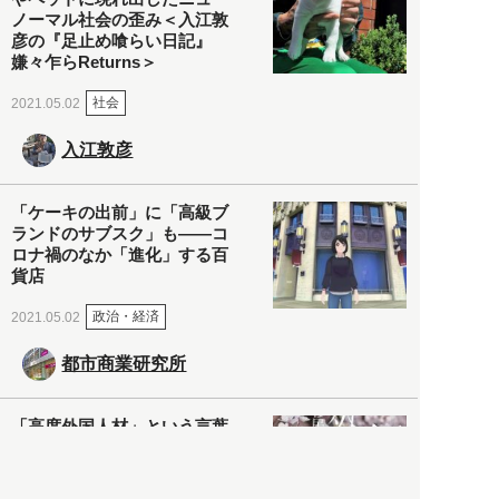
ノーマル社会の歪み＜入江敦
彦の『足止め喰らい日記』
嫌々乍らReturns＞
社会
2021.05.02
入江敦彦
「ケーキの出前」に「高級ブ
ランドのサブスク」も――コ
ロナ禍のなか「進化」する百
貨店
政治・経済
2021.05.02
都市商業研究所
「高度外国人材」という言葉
に潜む欺瞞と、日本が搾取し
依存する圧倒的多数の外国人
労働者の実像とは？