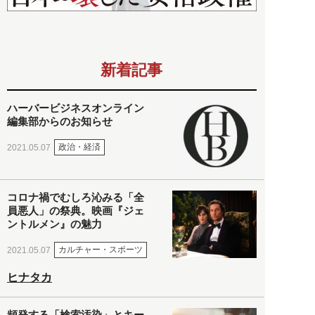
新着記事
ハーバービジネスオンライン
編集部からのお知らせ
政治・経済
2021.05.07
コロナ禍でむしろ沁みる「全
員悪人」の祭典。映画『ジェ
ントルメン』の魅力
カルチャー・スポーツ
2021.05.07
ヒナタカ
頻発する「検索汚染」とキー