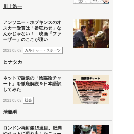
川上浩一
アンソニー・ホプキンスのオ
スカー受賞は「番狂わせ」な
んかじゃない！ 映画『ファ
ーザー』のここが凄い
カルチャー・スポーツ
2021.05.03
ヒナタカ
ネットで話題の「陰謀論チャ
ート」を徹底解説＆日本語訳
してみた
社会
2021.05.03
清義明
ロンドン再封鎖15週目。肥満
やペットに現れ出したニュー