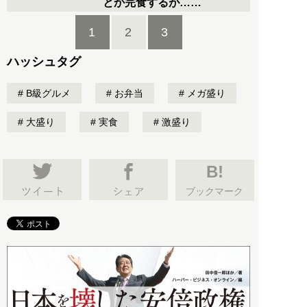
とか完食するが……
1
2
3
ハッシュタグ
B級グルメ
お弁当
メガ盛り
大盛り
実食
激盛り
B!
ブックマーク