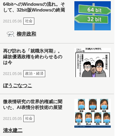
64bitへのWindowsの流れ。そ
して、32bit版Windowsの終焉
社会
2021.05.06
柳井政和
再び訪れる「就職氷河期」。
縁故優遇政権を終わらせるの
は今
政治・経済
2021.05.06
ぼうごなつこ
微表情研究の世界的権威に聞
いた、AI表情分析技術の展望
社会
2021.05.05
清水建二