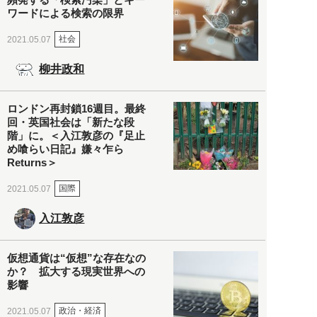
ワードによる検索の限界
社会
2021.05.07
柳井政和
ロンドン再封鎖16週目。最終
回・英国社会は「新たな段
階」に。＜入江敦彦の『足止
め喰らい日記』嫌々乍ら
Returns＞
国際
2021.05.07
入江敦彦
仮想通貨は“仮想”な存在なの
か？ 拡大する現実世界への
影響
政治・経済
2021.05.07