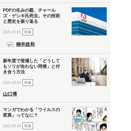
PDFの生みの親、チャール
ズ・ゲシキ氏死去。その技術
と歴史を振り返る
社会
2021.05.05
柳井政和
新年度で登場した「どうして
もソリが合わない同僚」と付
き合う方法
社会
2021.05.04
山口博
マンガでわかる「ウイルスの
変異」ってなに？
社会
2021.05.04