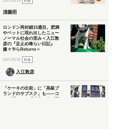
社会
2021.05.03
清義明
ロンドン再封鎖15週目。肥満
やペットに現れ出したニュー
ノーマル社会の歪み＜入江敦
彦の『足止め喰らい日記』
嫌々乍らReturns＞
社会
2021.05.02
入江敦彦
「ケーキの出前」に「高級ブ
ランドのサブスク」も――コ
ロナ禍のなか「進化」する百
貨店
政治・経済
2021.05.02
都市商業研究所