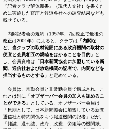
『記者クラブ解体新書』（現代人文社）を書くた
めに実施した官庁と報道各社への調査結果なども
載せている。
内閣記者会の規約（1957年、7回改正で最後の
改正は2001年）によると、クラブは
「内閣な
ど、当クラブの取材範囲にある政府機関の取材の
便宜と会員相互の親睦をはかることを目的」
と
し、会員資格は
「日本新聞協会に加盟している新
聞、通信社および放送機関の記者で、内閣などを
担当するものとする」
と定めている。
会員は、常勤会員と非常勤会員で構成され、こ
れとは別に
「オブザーバー会員の加入も認めるこ
とができる」
としている。オブザーバー会員は
「原則として、日本新聞協会に加盟している新聞
通信社と特約関係をもつ報道機関の記者」だが、
「雑誌、週刊誌、政府、政党、労組等の機関紙、