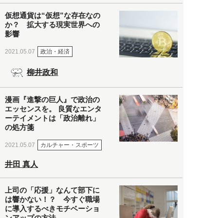
仮想通貨は“仮想”な存在なの
か？ 拡大する現実世界への
影響
政治・経済
2021.05.07
柳井政和
漫画『進撃の巨人』で政治の
エッセンスを。 良質なエンタ
ーテイメントは「政治離れ」
の処方箋
カルチャー・スポーツ
2021.05.07
井田 真人
上司の「応援」なんて部下に
は響かない！？ 今すぐ職場
に導入するべきモチベーショ
ンアップの方法