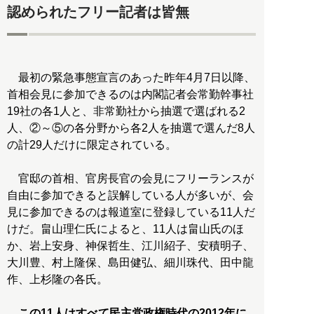
認められたフリー記者は皆無
最初の緊急事態宣言のあった昨年4月7日以降、
首相会見に参加できるのは内閣記者会常勤幹事社
19社の各1人と、非常勤社から抽選で選ばれる2
人、②～⑤の各分野から各2人を抽選で選んだ8人
の計29人だけに限定されている。
官邸の首相、官房長官の会見にフリーランスが
自由に参加できると誤解している人が多いが、会
見に参加できるのは報道室に登録している11人だ
けだ。畠山理仁氏によると、11人は畠山氏のほ
か、岩上安身、神保哲生、江川紹子、安積明子、
大川豊、村上隆保、島田健弘、細川珠代、田中龍
作、上杉隆の各氏。
この11人はすべて民主党政権時代の2012年に