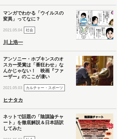
マンガでわかる「ウイルスの
変異」ってなに？
社会
2021.05.04
川上浩一
アンソニー・ホプキンスのオ
スカー受賞は「番狂わせ」な
んかじゃない！ 映画『ファ
ーザー』のここが凄い
カルチャー・スポーツ
2021.05.03
ヒナタカ
ネットで話題の「陰謀論チャ
ート」を徹底解説＆日本語訳
してみた