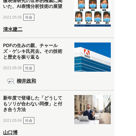
微表情研究の世界的権威に聞
いた、AI表情分析技術の展望
社会
2021.05.05
清水建二
PDFの生みの親、チャール
ズ・ゲシキ氏死去。その技術
と歴史を振り返る
社会
2021.05.05
柳井政和
新年度で登場した「どうして
もソリが合わない同僚」と付
き合う方法
社会
2021.05.04
山口博