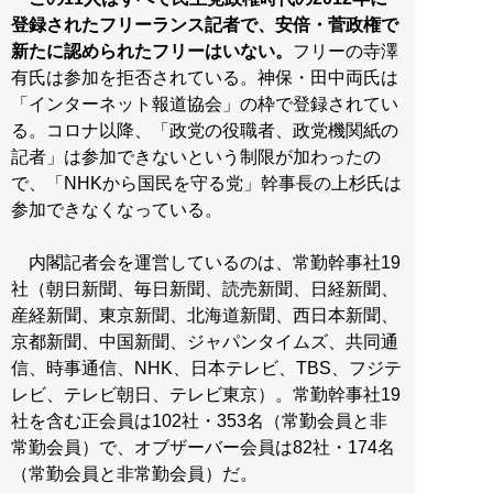
登録されたフリーランス記者で、安倍・菅政権で
新たに認められたフリーはいない。
フリーの寺澤
有氏は参加を拒否されている。神保・田中両氏は
「インターネット報道協会」の枠で登録されてい
る。コロナ以降、「政党の役職者、政党機関紙の
記者」は参加できないという制限が加わったの
で、「NHKから国民を守る党」幹事長の上杉氏は
参加できなくなっている。
内閣記者会を運営しているのは、常勤幹事社19
社（朝日新聞、毎日新聞、読売新聞、日経新聞、
産経新聞、東京新聞、北海道新聞、西日本新聞、
京都新聞、中国新聞、ジャパンタイムズ、共同通
信、時事通信、NHK、日本テレビ、TBS、フジテ
レビ、テレビ朝日、テレビ東京）。常勤幹事社19
社を含む正会員は102社・353名（常勤会員と非
常勤会員）で、オブザーバー会員は82社・174名
（常勤会員と非常勤会員）だ。