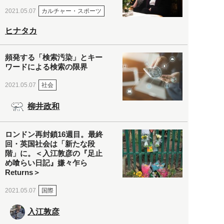
カルチャー・スポーツ
2021.05.07
ヒナタカ
頻発する「検索汚染」とキー
ワードによる検索の限界
社会
2021.05.07
柳井政和
ロンドン再封鎖16週目。最終
回・英国社会は「新たな段
階」に。＜入江敦彦の『足止
め喰らい日記』嫌々乍ら
Returns＞
国際
2021.05.07
入江敦彦