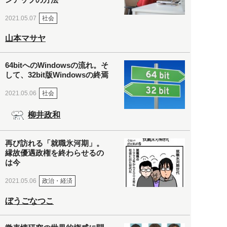
社会
2021.05.07
山本マサヤ
64bitへのWindowsの流れ。そ
して、32bit版Windowsの終焉
社会
2021.05.06
柳井政和
再び訪れる「就職氷河期」。
縁故優遇政権を終わらせるの
は今
政治・経済
2021.05.06
ぼうごなつこ