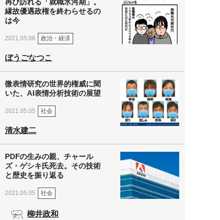
再び訪れる「就職氷河期」。
縁故優遇政権を終わらせるの
は今
政治・経済
2021.05.06
ぼうごなつこ
微表情研究の世界的権威に聞
いた、AI表情分析技術の展望
社会
2021.05.05
清水建二
PDFの生みの親、チャール
ズ・ゲシキ氏死去。その技術
と歴史を振り返る
社会
2021.05.05
柳井政和