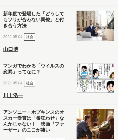
新年度で登場した「どうして
もソリが合わない同僚」と付
き合う方法
社会
2021.05.04
山口博
マンガでわかる「ウイルスの
変異」ってなに？
社会
2021.05.04
川上浩一
アンソニー・ホプキンスのオ
スカー受賞は「番狂わせ」な
んかじゃない！ 映画『ファ
ーザー』のここが凄い