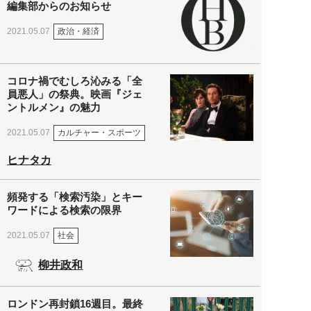
編集部からのお知らせ
政治・経済
2021.05.07
コロナ禍でむしろ沁みる「全
員悪人」の祭典。映画『ジェ
ントルメン』の魅力
カルチャー・スポーツ
2021.05.07
ヒナタカ
頻発する「検索汚染」とキー
ワードによる検索の限界
社会
2021.05.07
柳井政和
ロンドン再封鎖16週目。最終