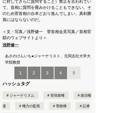
に対してさらに質問すること）禁止を言われてい
て、首相に質問を畳みかけることもできない。そ
のため菅首相の台本どおり進んでしまい、真剣勝
負にはならないのだ。
＜文・写真／浅野健一 菅首相会見写真／首相官
浅野健一
あさのけんいち●ジャーナリスト、元同志社大学大
学院教授
1
2
3
4
5
ハッシュタグ
ジャーナリズム
安倍政権
政治報
道
権力の監視
菅政権
記者