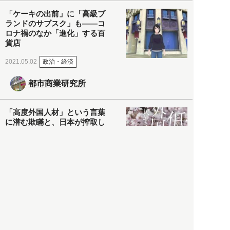
「ケーキの出前」に「高級ブ
ランドのサブスク」も――コ
ロナ禍のなか「進化」する百
貨店
政治・経済
2021.05.02
都市商業研究所
「高度外国人材」という言葉
に潜む欺瞞と、日本が搾取し
依存する圧倒的多数の外国人
労働者の実像とは？
社会
2021.05.01
月刊日本
以前の記事をもっと見る