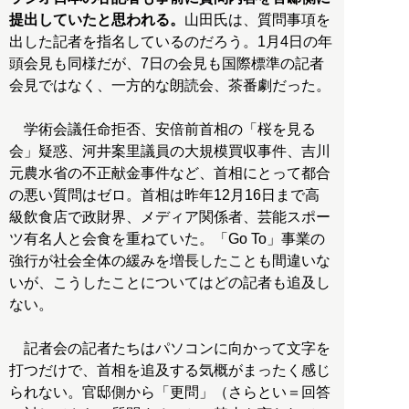
提出していたと思われる。
山田氏は、質問事項を
出した記者を指名しているのだろう。1月4日の年
頭会見も同様だが、7日の会見も国際標準の記者
会見ではなく、一方的な朗読会、茶番劇だった。
学術会議任命拒否、安倍前首相の「桜を見る
会」疑惑、河井案里議員の大規模買収事件、吉川
元農水省の不正献金事件など、首相にとって都合
の悪い質問はゼロ。首相は昨年12月16日まで高
級飲食店で政財界、メディア関係者、芸能スポー
ツ有名人と会食を重ねていた。「Go To」事業の
強行が社会全体の緩みを増長したことも間違いな
いが、こうしたことについてはどの記者も追及し
ない。
記者会の記者たちはパソコンに向かって文字を
打つだけで、首相を追及する気概がまったく感じ
られない。官邸側から「更問」（さらとい＝回答