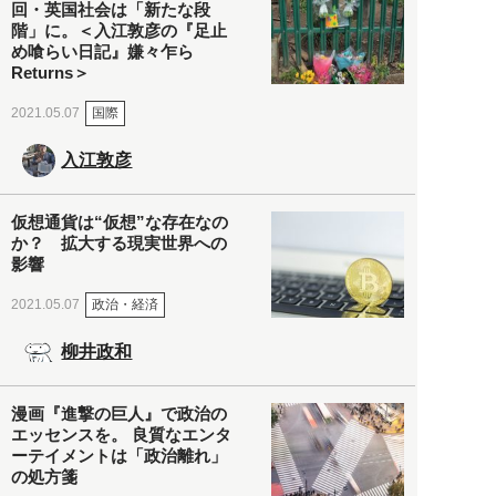
回・英国社会は「新たな段
階」に。＜入江敦彦の『足止
め喰らい日記』嫌々乍ら
Returns＞
国際
2021.05.07
入江敦彦
仮想通貨は“仮想”な存在なの
か？ 拡大する現実世界への
影響
政治・経済
2021.05.07
柳井政和
漫画『進撃の巨人』で政治の
エッセンスを。 良質なエンタ
ーテイメントは「政治離れ」
の処方箋