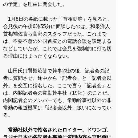
の予定」を理由に閉会した。
1月8日の各紙に載った「首相動静」を見ると、
会見後の午後6時55分に面談したのは、和泉洋人
首相補佐官ら官邸のスタッフだった。これまで
は、不要不急の外国首脳との電話会談を設定する
などしていたが、これでは会見を強制的に打ち切
る理由にはまったくならない。
山田氏は質疑応答で幹事2社の後、記者会の記
者に質問させ、途中から「記者会」と「記者会以
外」を交互に指名した。ここで言う「記者会」と
は、内閣記者会の常勤幹事社（19社）のことだ。
内閣記者会のメンバーでも、常勤幹事社以外の非
常勤の報道機関は「記者会以外」扱いになってい
る。
常勤社以外で指名されたロイター、ドワンゴ、
ラジオ日本の各記者も事前に質問内容を官邸側に