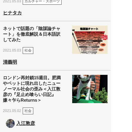
カルチャー・スポーツ
2021.05.03
ヒナタカ
ネットで話題の「陰謀論チャ
ート」を徹底解説＆日本語訳
してみた
社会
2021.05.03
清義明
ロンドン再封鎖15週目。肥満
やペットに現れ出したニュー
ノーマル社会の歪み＜入江敦
彦の『足止め喰らい日記』
嫌々乍らReturns＞
社会
2021.05.02
入江敦彦