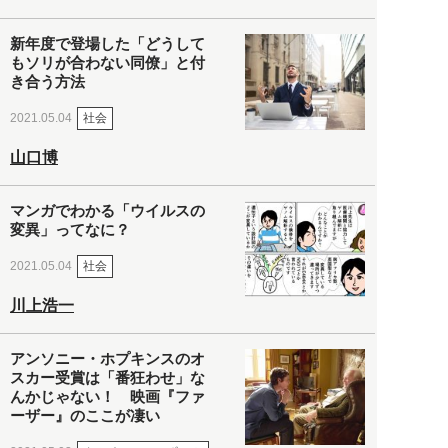
新年度で登場した「どうして
もソリが合わない同僚」と付
き合う方法
社会
2021.05.04
山口博
マンガでわかる「ウイルスの
変異」ってなに？
社会
2021.05.04
川上浩一
アンソニー・ホプキンスのオ
スカー受賞は「番狂わせ」な
んかじゃない！ 映画『ファ
ーザー』のここが凄い