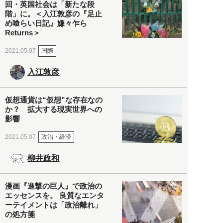
回・英国社会は「新たな段
階」に。＜入江敦彦の『足止
め喰らい日記』嫌々乍ら
Returns＞
国際
2021.05.07
入江敦彦
仮想通貨は“仮想”な存在なの
か？ 拡大する現実世界への
影響
政治・経済
2021.05.07
柳井政和
漫画『進撃の巨人』で政治の
エッセンスを。 良質なエンタ
ーテイメントは「政治離れ」
の処方箋