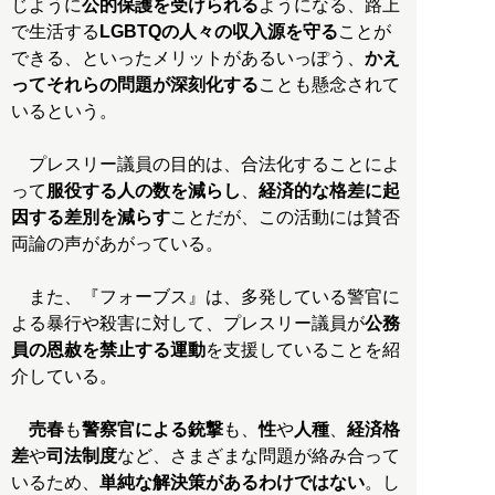
じように
公的保護を受けられる
ようになる、路上
で生活する
LGBTQの人々の収入源を守る
ことが
できる、といったメリットがあるいっぽう、
かえ
ってそれらの問題が深刻化する
ことも懸念されて
いるという。
プレスリー議員の目的は、合法化することによ
って
服役する人の数を減らし
、
経済的な格差に起
因する差別を減らす
ことだが、この活動には賛否
両論の声があがっている。
また、『フォーブス』は、多発している警官に
よる暴行や殺害に対して、プレスリー議員が
公務
員の恩赦を禁止する運動
を支援していることを紹
介している。
売春
も
警察官による銃撃
も、
性
や
人種
、
経済格
差
や
司法制度
など、さまざまな問題が絡み合って
いるため、
単純な解決策があるわけではない
。し