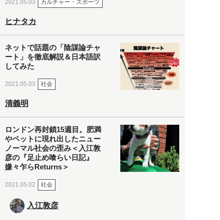
カルチャー・スポーツ
2021.05.03
ヒナタカ
ネットで話題の「陰謀論チャ
ート」を徹底解説＆日本語訳
してみた
社会
2021.05.03
清義明
ロンドン再封鎖15週目。肥満
やペットに現れ出したニュー
ノーマル社会の歪み＜入江敦
彦の『足止め喰らい日記』
嫌々乍らReturns＞
社会
2021.05.02
入江敦彦