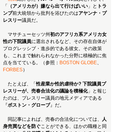
「
（アメリカが）嫌なら出て行けばいい
」と
トラ
ンプ
前大統領から批判を浴びたのは
アヤンナ・プ
レスリー
議員だ。
マサチューセッツ州
初のアフリカ系アメリカ女
性の下院議員
に選出されるなど、その存在自体が
プログレッシブ・進歩的である彼女。その政策
も、これまで触れられなかった分野に積極的に焦
点を当てている。（参照：
BOSTON GLOBE
、
FORBES
）
たとえば、「
性産業か性的虐待か? 下院議員プ
レスリーが、売春合法化の議論を積極化
」と報じ
たのは、プレスリー議員の地元メディアである
『
ボストン・グローブ
』だ。
同記事によれば、売春の合法化については、
人
身売買などを防ぐ
ことができる、ほかの職種と同