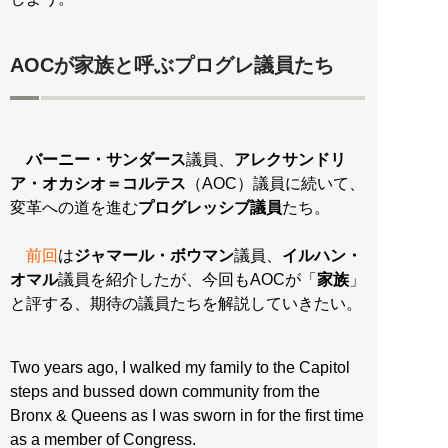
AOCが家族と呼ぶプログレ議員たち
バーニー・サンダース
議員、
アレクサンドリ
ア・オカシオ＝コルテス
（AOC）議員に続いて、
変革への道を進む
プログレッシブ議員
たち。
前回
は
ジャマール・ボウマン
議員、
イルハン・
オマル
議員を紹介したが、今回もAOCが「
家族
」
と評する、期待の議員たちを解説していきたい。
Two years ago, I walked my family to the Capitol
steps and bussed down community from the
Bronx & Queens as I was sworn in for the first time
as a member of Congress.