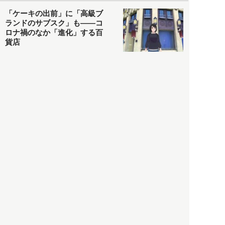
「ケーキの出前」に「高級ブ
ランドのサブスク」も――コ
ロナ禍のなか「進化」する百
貨店
政治・経済
2021.05.02
都市商業研究所
「高度外国人材」という言葉
に潜む欺瞞と、日本が搾取し
依存する圧倒的多数の外国人
労働者の実像とは？
社会
2021.05.01
月刊日本
以前の記事をもっと見る