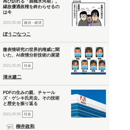
再び訪れる「就職氷河期」。
縁故優遇政権を終わらせるの
は今
政治・経済
2021.05.06
ぼうごなつこ
微表情研究の世界的権威に聞
いた、AI表情分析技術の展望
社会
2021.05.05
清水建二
PDFの生みの親、チャール
ズ・ゲシキ氏死去。その技術
と歴史を振り返る
社会
2021.05.05
柳井政和