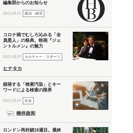
編集部からのお知らせ
政治・経済
2021.05.07
コロナ禍でむしろ沁みる「全
員悪人」の祭典。映画『ジェ
ントルメン』の魅力
カルチャー・スポーツ
2021.05.07
ヒナタカ
頻発する「検索汚染」とキー
ワードによる検索の限界
社会
2021.05.07
柳井政和
ロンドン再封鎖16週目。最終