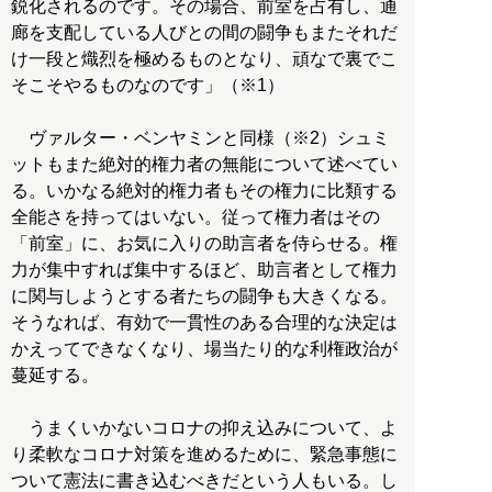
鋭化されるのです。その場合、前室を占有し、通
廊を支配している人びとの間の闘争もまたそれだ
け一段と熾烈を極めるものとなり、頑なで裏でこ
そこそやるものなのです」（※1）
ヴァルター・ベンヤミンと同様（※2）シュミ
ットもまた絶対的権力者の無能について述べてい
る。いかなる絶対的権力者もその権力に比類する
全能さを持ってはいない。従って権力者はその
「前室」に、お気に入りの助言者を侍らせる。権
力が集中すれば集中するほど、助言者として権力
に関与しようとする者たちの闘争も大きくなる。
そうなれば、有効で一貫性のある合理的な決定は
かえってできなくなり、場当たり的な利権政治が
蔓延する。
うまくいかないコロナの抑え込みについて、よ
り柔軟なコロナ対策を進めるために、緊急事態に
ついて憲法に書き込むべきだという人もいる。し