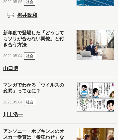
社会
2021.05.05
柳井政和
新年度で登場した「どうして
もソリが合わない同僚」と付
き合う方法
社会
2021.05.04
山口博
マンガでわかる「ウイルスの
変異」ってなに？
社会
2021.05.04
川上浩一
アンソニー・ホプキンスのオ
スカー受賞は「番狂わせ」な