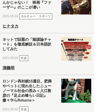
んかじゃない！ 映画『ファ
ーザー』のここが凄い
カルチャー・スポーツ
2021.05.03
ヒナタカ
ネットで話題の「陰謀論チャ
ート」を徹底解説＆日本語訳
してみた
社会
2021.05.03
清義明
ロンドン再封鎖15週目。肥満
やペットに現れ出したニュー
ノーマル社会の歪み＜入江敦
彦の『足止め喰らい日記』
嫌々乍らReturns＞
社会
2021.05.02