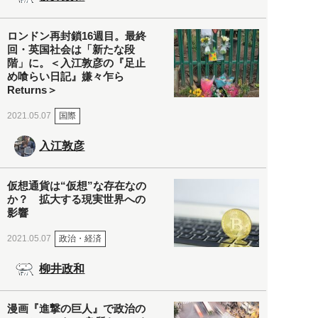
ロンドン再封鎖16週目。最終
回・英国社会は「新たな段
階」に。＜入江敦彦の『足止
め喰らい日記』嫌々乍ら
Returns＞
国際
2021.05.07
入江敦彦
仮想通貨は“仮想”な存在なの
か？ 拡大する現実世界への
影響
政治・経済
2021.05.07
柳井政和
漫画『進撃の巨人』で政治の