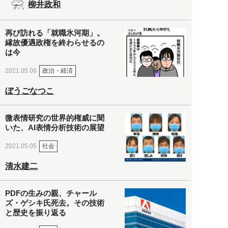
柳井政和
再び訪れる「就職氷河期」。
縁故優遇政権を終わらせるの
は今
政治・経済
2021.05.06
ぼうごなつこ
微表情研究の世界的権威に聞
いた、AI表情分析技術の展望
社会
2021.05.05
清水建二
PDFの生みの親、チャール
ズ・ゲシキ氏死去。その技術
と歴史を振り返る