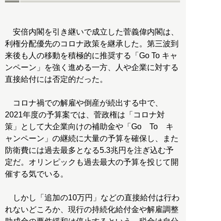
安倍内閣を引き継いで成立した菅義偉内閣は、
利権分配優先のコロナ政策を継承した。第三波到
来後も人の移動を積極的に推奨する「Go To キャ
ンペーン」を強く進める一方、人や企業に対する
直接給付には否定的だった。
コロナ禍での解雇や倒産が続出する中で、
2021年度の予算案では、菅政権は「コロナ対
策」として大企業向けの補助金や「Go To キ
ャンペーン」の継続に大量の予算を確保し、また
防衛費には過去最多となる5.3兆円を注ぎ込む予
定だ。オリンピックも過去最大の予算を投じて開
催する気でいる。
しかし「追加の10万円」などの直接給付は行わ
れないどころか、現行の持続化給付金や解雇調整