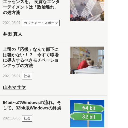
エッセンスを。 良質なエンタ
ーテイメントは「政治離れ」
の処方箋
カルチャー・スポーツ
2021.05.07
井田 真人
上司の「応援」なんて部下に
は響かない！？ 今すぐ職場
に導入するべきモチベーショ
ンアップの方法
社会
2021.05.07
山本マサヤ
64bitへのWindowsの流れ。そ
して、32bit版Windowsの終焉
社会
2021.05.06