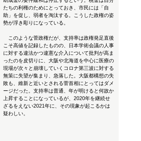
助成金の要件緩和は停止するという。税金は自分
たちの利権のためにとっておき、市民には「自
助」を促し、弱者を淘汰する。こうした政権の姿
勢が浮き彫りになっている。
このような菅政権だが、支持率は政権発足直後
こそ高値を記録したものの、日本学術会議の人事
に対する違法かつ違憲な介入について批判が高ま
ったのを皮切りに、大阪や北海道を中心に医療の
現場が次々と崩壊していくコロナ第三波に対する
無策に失望が集まり、急落した。大阪都構想の失
敗も、維新と近いとされる菅首相にとってはダメ
ージだった。支持率は普通、年が明けると何故か
上昇することになっているが、2020年を継続せ
ざるをえない2021年に、その現象が起こるかは
疑わしい。