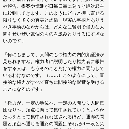
や報告、提案や憶測が日毎日毎に刻々と絶対君主
に殺到してきます。このようにどっと押し寄せる
限りなく多くの真実と虚偽、現実の事柄とありう
べき事柄のなかからは、どんなに賢明で強力な人
間もせいぜい数個のものを汲みとりうるにすぎな
いのです」
「何にもまして、人間のもつ権力の内的弁証法が
見られますね。権力者に説明したり権力者に報告
をする人は、もうそのことだけで権力に関与して
いるわけなのです。（……）このようにして、直
接的な権力がすべて直ちに間接的な影響を受ける
ことになるのです」
「権力が、一定の地位へ、一定の人間なり人間集
団なりへ、頂点に向って集中されていくというか
たちをとって集中されればされるほど、通廊の問
題と頂点へ通じる通路の問題はそれだけ一段と尖