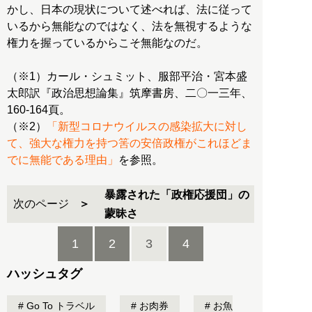
かし、日本の現状について述べれば、法に従って
いるから無能なのではなく、法を無視するような
権力を握っているからこそ無能なのだ。
（※1）カール・シュミット、服部平治・宮本盛
太郎訳『政治思想論集』筑摩書房、二〇一三年、
160-164頁。
（※2）
「新型コロナウイルスの感染拡大に対し
て、強大な権力を持つ筈の安倍政権がこれほどま
でに無能である理由」
を参照。
暴露された「政権応援団」の
次のページ
蒙昧さ
1
2
3
4
ハッシュタグ
Go To トラベル
お肉券
お魚