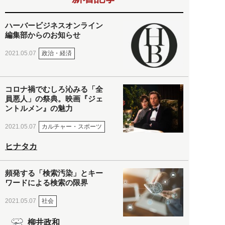
ハーバービジネスオンライン
編集部からのお知らせ
政治・経済
2021.05.07
コロナ禍でむしろ沁みる「全
員悪人」の祭典。映画『ジェ
ントルメン』の魅力
カルチャー・スポーツ
2021.05.07
ヒナタカ
頻発する「検索汚染」とキー
ワードによる検索の限界
社会
2021.05.07
柳井政和