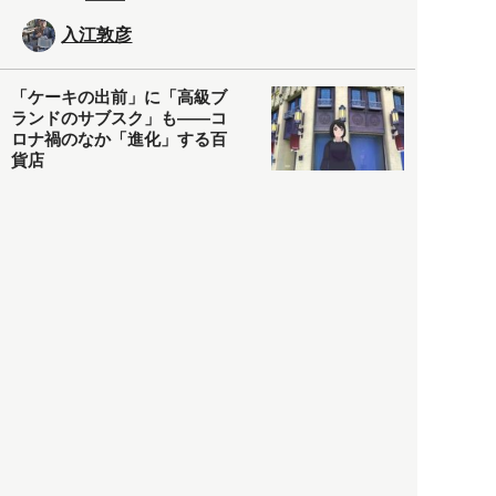
入江敦彦
「ケーキの出前」に「高級ブ
ランドのサブスク」も――コ
ロナ禍のなか「進化」する百
貨店
政治・経済
2021.05.02
都市商業研究所
「高度外国人材」という言葉
に潜む欺瞞と、日本が搾取し
依存する圧倒的多数の外国人
労働者の実像とは？
社会
2021.05.01
月刊日本