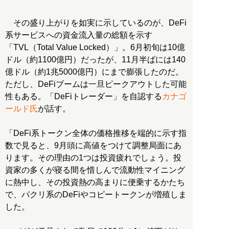
その盛り上がりを如実に示しているのが、DeFi
系サービスへの資金流入量の総額を示す
「TVL（Total Value Locked）」。6月初旬は10億
ドル（約1100億円）だったが、11月半ばには140
億ドル（約1兆5000億円）にまで膨張したのだ。
ただし、DeFiブームは一旦ピークアウトした可能
性もある。「DeFiトレーダー」を自認する
カナゴ
ールド氏
が話す。
「DeFi系トークン全体の価格推移を端的に示す指
数で見ると、9月頭に高値をつけて調整局面にあ
ります。その理由の1つは投資疲れでしょう。投
資家の多くが寝る間を惜しんで流動性マイニング
に熱中し、その投資熱の高まりに便乗するかたち
で、パクリ系のDeFiやコピートークンが増殖しま
した。