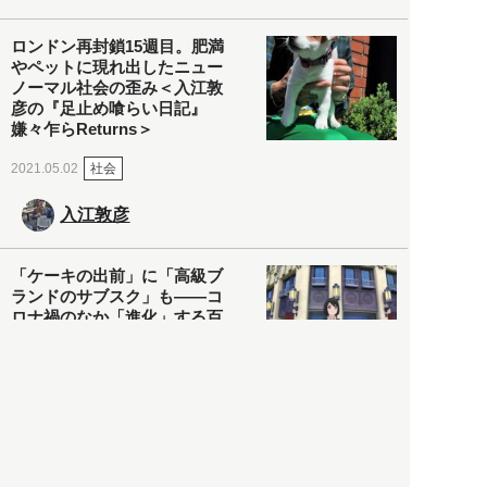
ロンドン再封鎖15週目。肥満
やペットに現れ出したニュー
ノーマル社会の歪み＜入江敦
彦の『足止め喰らい日記』
嫌々乍らReturns＞
社会
2021.05.02
入江敦彦
「ケーキの出前」に「高級ブ
ランドのサブスク」も――コ
ロナ禍のなか「進化」する百
貨店
政治・経済
2021.05.02
都市商業研究所
「高度外国人材」という言葉