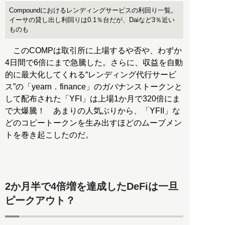
Compoundにおけるレンディングサービスの利回り一覧。
イーサの貸し出し利回りは0.1％台だが、Daiなど3％近い
ものも
このCOMPは取引所に上場するや否や、わずか
4日間で6倍にまで急騰した。さらに、収益を自動
的に最大化してくれる“レンディング代行サービ
ス”の「yearn．finance」のガバナンストークンと
して配布された「YFI」は上場1か月で320倍にま
で大爆騰！ あまりの人気ぶりから、「YFII」な
どのコピートークンを生み出すほどのムーブメン
トを巻き起こしたのだ。
2か月半で4倍増を達成したDeFiは一旦
ピークアウト？