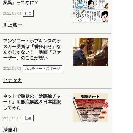
変異」ってなに？
社会
2021.05.04
川上浩一
アンソニー・ホプキンスのオ
スカー受賞は「番狂わせ」な
んかじゃない！ 映画『ファ
ーザー』のここが凄い
カルチャー・スポーツ
2021.05.03
ヒナタカ
ネットで話題の「陰謀論チャ
ート」を徹底解説＆日本語訳
してみた
社会
2021.05.03
清義明