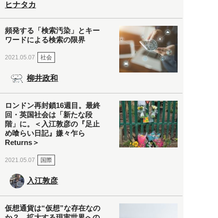
ヒナタカ
頻発する「検索汚染」とキー
ワードによる検索の限界
社会
2021.05.07
柳井政和
ロンドン再封鎖16週目。最終
回・英国社会は「新たな段
階」に。＜入江敦彦の『足止
め喰らい日記』嫌々乍ら
Returns＞
国際
2021.05.07
入江敦彦
仮想通貨は“仮想”な存在なの
か？ 拡大する現実世界への