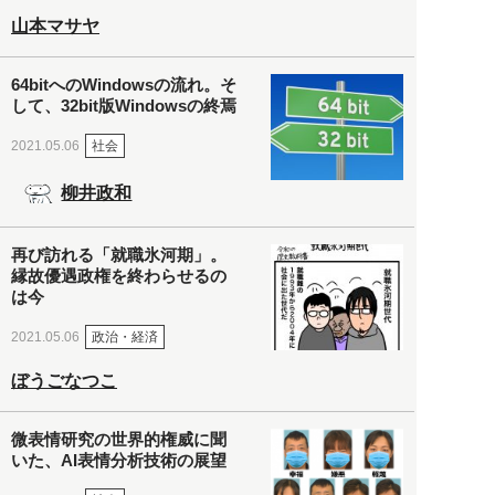
山本マサヤ
64bitへのWindowsの流れ。そ
して、32bit版Windowsの終焉
社会
2021.05.06
柳井政和
再び訪れる「就職氷河期」。
縁故優遇政権を終わらせるの
は今
政治・経済
2021.05.06
ぼうごなつこ
微表情研究の世界的権威に聞
いた、AI表情分析技術の展望