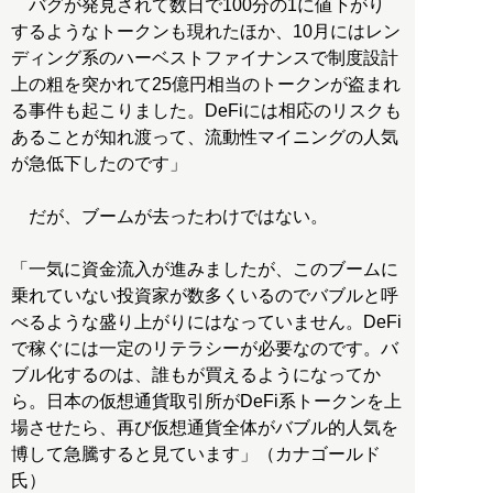
バグが発見されて数日で100分の1に値下がり
するようなトークンも現れたほか、10月にはレン
ディング系のハーベストファイナンスで制度設計
上の粗を突かれて25億円相当のトークンが盗まれ
る事件も起こりました。DeFiには相応のリスクも
あることが知れ渡って、流動性マイニングの人気
が急低下したのです」
だが、ブームが去ったわけではない。
「一気に資金流入が進みましたが、このブームに
乗れていない投資家が数多くいるのでバブルと呼
べるような盛り上がりにはなっていません。DeFi
で稼ぐには一定のリテラシーが必要なのです。バ
ブル化するのは、誰もが買えるようになってか
ら。日本の仮想通貨取引所がDeFi系トークンを上
場させたら、再び仮想通貨全体がバブル的人気を
博して急騰すると見ています」（カナゴールド
氏）