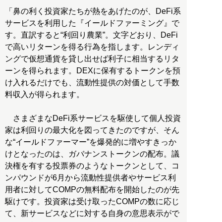
「鼻の利く投資家たちが熱をあげたのが、DeFi系
サービスを利用した『イールドファーミング』で
す。直訳すると“利回り農業”。文字どおり、DeFi
で高いリターンを得る行為を指します。レンディ
ングで仮想通貨を貸し出せば利子に相当するリタ
ーンを得られます。DEXに保有するトークンを預
け入れるだけでも、流動性提供の対価として手数
料収入が得られます。
さまざまなDeFi系サービスを駆使して個人投資
家は利回りの最大化を図ってきたのですが、そん
な“イールドファーマー”を爆発的に増やすきっか
けとなったのは、ガバナンストークンの配布。議
決権を有する投票券のようなトークンとして、コ
ンパウンドが6月から流動性提供者やサービス利
用者に対してCOMPの無料配布を開始したのが先
駆けです。投資家は受け取ったCOMPの数に応じ
て、新サービスなどに対する自身の意思表示がで