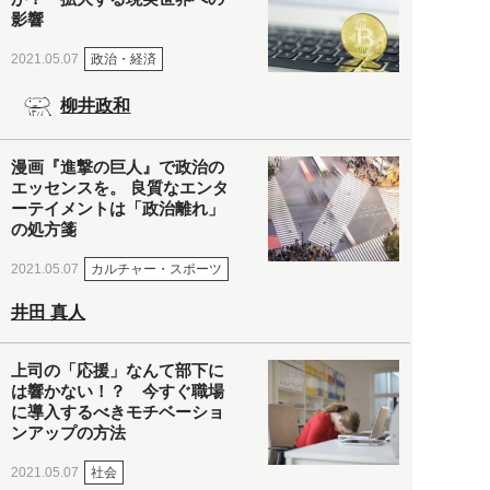
影響
政治・経済
2021.05.07
柳井政和
漫画『進撃の巨人』で政治の
エッセンスを。 良質なエンタ
ーテイメントは「政治離れ」
の処方箋
カルチャー・スポーツ
2021.05.07
井田 真人
上司の「応援」なんて部下に
は響かない！？ 今すぐ職場
に導入するべきモチベーショ
ンアップの方法
社会
2021.05.07