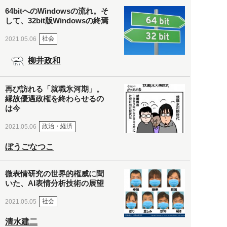
64bitへのWindowsの流れ。そ
して、32bit版Windowsの終焉
社会
2021.05.06
柳井政和
再び訪れる「就職氷河期」。
縁故優遇政権を終わらせるの
は今
政治・経済
2021.05.06
ぼうごなつこ
微表情研究の世界的権威に聞
いた、AI表情分析技術の展望
社会
2021.05.05
清水建二