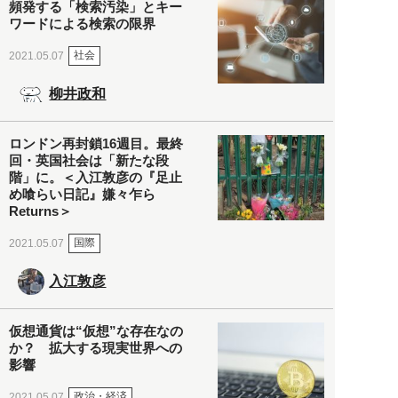
頻発する「検索汚染」とキー
ワードによる検索の限界
社会
2021.05.07
柳井政和
ロンドン再封鎖16週目。最終
回・英国社会は「新たな段
階」に。＜入江敦彦の『足止
め喰らい日記』嫌々乍ら
Returns＞
国際
2021.05.07
入江敦彦
仮想通貨は“仮想”な存在なの
か？ 拡大する現実世界への
影響
政治・経済
2021.05.07