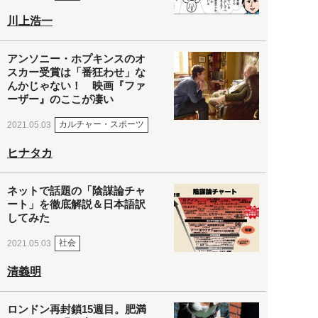
川上浩一
アンソニー・ホプキンスのオ
スカー受賞は「番狂わせ」な
んかじゃない！ 映画『ファ
ーザー』のここが凄い
カルチャー・スポーツ
2021.05.03
ヒナタカ
ネットで話題の「陰謀論チャ
ート」を徹底解説＆日本語訳
してみた
社会
2021.05.03
清義明
ロンドン再封鎖15週目。肥満