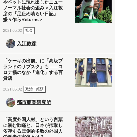
やペットに現れ出したニュー
ノーマル社会の歪み＜入江敦
彦の『足止め喰らい日記』
嫌々乍らReturns＞
社会
2021.05.02
入江敦彦
「ケーキの出前」に「高級ブ
ランドのサブスク」も――コ
ロナ禍のなか「進化」する百
貨店
政治・経済
2021.05.02
都市商業研究所
「高度外国人材」という言葉
に潜む欺瞞と、日本が搾取し
依存する圧倒的多数の外国人
労働者の実像とは？