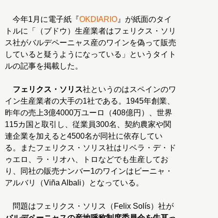
今年1月に電子紙『
OKDIARIO
』が紙面のタイ
トルに「（ブドウ）生産業者はフェリクス・ソリ
ス社がバルデペーニャス産のワインを偽って販売
していると疑うようになっている」というタイト
ルの記事を掲載した。
フェリクス・ソリス
社というのはスペインのワ
イン生産業者の大手の1社である。1945年創業、
昨年の売上3億4000万ユーロ（408億円）、世界
115カ国と取引し、従業員300名、契約農家や関
連企業を加えると4500名が同社に依存してい
る。またフェリクス・ソリス社はリベラ・デ・ド
ゥエロ、ラ・リオハ、トロなどでも生産してお
り、同社の販売ナンバー1のワインはビーニャ・
アルバリ（Viña Albali）となっている。
問題はフェリクス・ソリス（Felix Solís）社が
バルデペーニャスの産地呼称制度委員会を牛耳っ