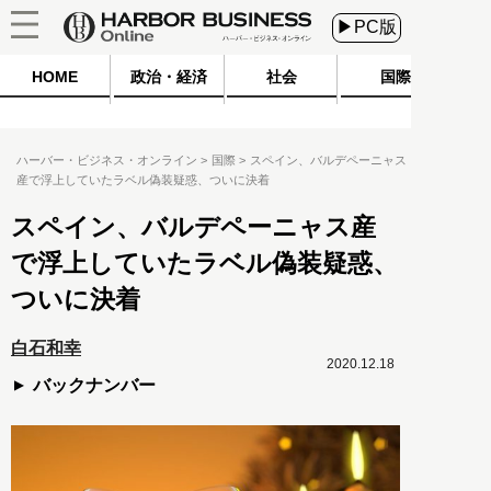
▶PC版
HOME
政治・経済
社会
国際
ハーバー・ビジネス・オンライン
国際
スペイン、バルデペーニャス
産で浮上していたラベル偽装疑惑、ついに決着
スペイン、バルデペーニャス産
で浮上していたラベル偽装疑惑、
ついに決着
白石和幸
2020.12.18
バックナンバー