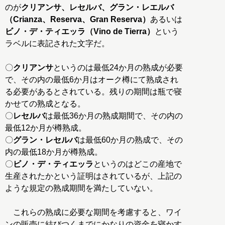
のが
クリアンサ、レセルバ、グラン・レエルバ
（Crianza、Reserva、Gran Reserva）
あるいは
ビノ・デ・ティエッラ（Vino de Tierra）
という
ラベルに表記された文字だ。
〇
クリアンサ
というのは最低24か月の熟成が必要
で、その内の最低6か月はオーク樽にて熟成され
る必要があるとされている。残りの期間は瓶で寝
かせての熟成となる。
〇
レセルバ
は最低36か月の熟成期間で、その内の
最低12か月が樽熟成。
〇
グラン・レセルバ
は最低60か月の熟成で、その
内の最低18か月が樽熟成。
〇
ビノ・デ・ティエッラ
というのはどこの産地で
生産されたかという証明はされているが、上記の
ような規定の熟成期間を満たしていない。
これらの熟成に必要な期間を考慮すると、ワイ
ンの販売に結びつくまでにかなりの資金を寝かす