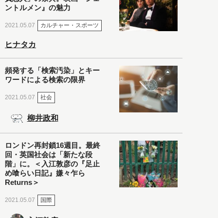
ントルメン』の魅力
カルチャー・スポーツ
2021.05.07
ヒナタカ
頻発する「検索汚染」とキー
ワードによる検索の限界
社会
2021.05.07
柳井政和
ロンドン再封鎖16週目。最終
回・英国社会は「新たな段
階」に。＜入江敦彦の『足止
め喰らい日記』嫌々乍ら
Returns＞
国際
2021.05.07