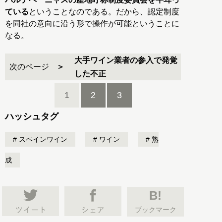
ている
ということなのである。だから、認定制度
を同社の意向に沿う形で操作が可能ということに
なる。
大手ワイン業者の参入で発覚
次のページ
した不正
1
2
3
ハッシュタグ
スペインワイン
ワイン
熟
成
B!
ブックマーク