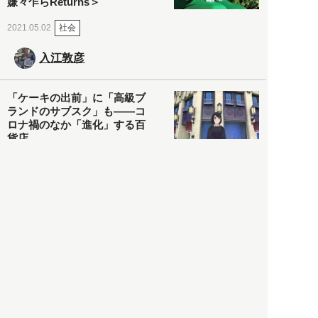
嫌々乍らReturns＞
社会
2021.05.02
入江敦彦
「ケーキの出前」に「高級ブ
ランドのサブスク」も――コ
ロナ禍のなか「進化」する百
貨店
政治・経済
2021.05.02
都市商業研究所
「高度外国人材」という言葉
に潜む欺瞞と、日本が搾取し
依存する圧倒的多数の外国人
労働者の実像とは？
社会
2021.05.01