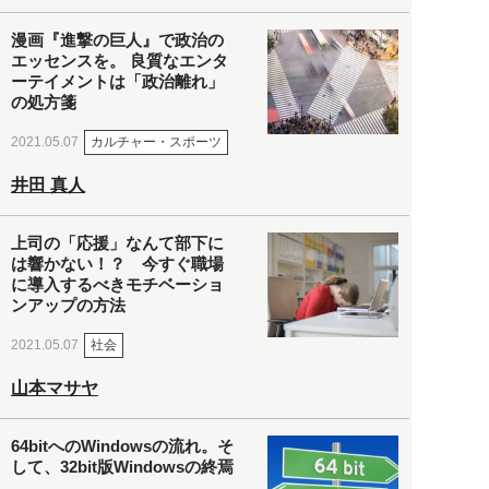
漫画『進撃の巨人』で政治の
エッセンスを。 良質なエンタ
ーテイメントは「政治離れ」
の処方箋
カルチャー・スポーツ
2021.05.07
井田 真人
上司の「応援」なんて部下に
は響かない！？ 今すぐ職場
に導入するべきモチベーショ
ンアップの方法
社会
2021.05.07
山本マサヤ
64bitへのWindowsの流れ。そ
して、32bit版Windowsの終焉