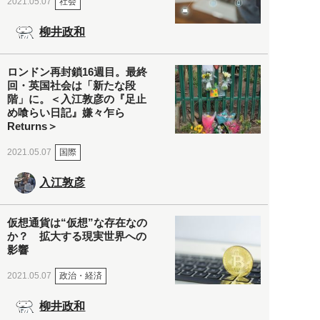
社会
2021.05.07
柳井政和
ロンドン再封鎖16週目。最終
回・英国社会は「新たな段
階」に。＜入江敦彦の『足止
め喰らい日記』嫌々乍ら
Returns＞
国際
2021.05.07
入江敦彦
仮想通貨は“仮想”な存在なの
か？ 拡大する現実世界への
影響
政治・経済
2021.05.07
柳井政和