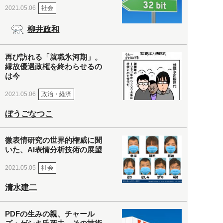
社会
2021.05.06
柳井政和
再び訪れる「就職氷河期」。
縁故優遇政権を終わらせるの
は今
政治・経済
2021.05.06
ぼうごなつこ
微表情研究の世界的権威に聞
いた、AI表情分析技術の展望
社会
2021.05.05
清水建二
PDFの生みの親、チャール