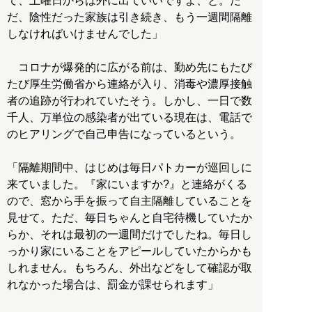
て、土曜日からは外に出ていいですよ、と。た
だ、陰性だった家族は引き続き、もう一週間隔離
しなければいけませんでした」
コロナが爆発的に広がる前は、勤め先にもたび
たび厚生労働省から連絡が入り、消毒や濃厚接触
者の追跡が行われていたそう。しかし、一日で数
千人、万単位の感染者が出ている現在は、電話で
のヒアリングで自己申告になっているという。
「隔離期間中、はじめは毎日パトカーが巡回しに
来ていました。『家にいますか?』と連絡がくる
ので、窓から手を振って自主隔離していることを
見せて。ただ、毎日ちゃんと自宅待機していたか
らか、それは最初の一週間だけでしたね。毎日し
っかり家にいることをアピールしていたからかも
しれません。もちろん、外出などをして確認が取
れなかった場合は、罰金が課せられます」