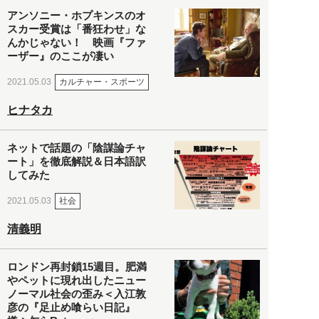
アンソニー・ホプキンスのオ
スカー受賞は「番狂わせ」な
んかじゃない！ 映画『ファ
ーザー』のここが凄い
カルチャー・スポーツ
2021.05.03
ヒナタカ
ネットで話題の「陰謀論チャ
ート」を徹底解説＆日本語訳
してみた
社会
2021.05.03
清義明
ロンドン再封鎖15週目。肥満
やペットに現れ出したニュー
ノーマル社会の歪み＜入江敦
彦の『足止め喰らい日記』