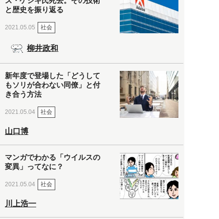
ズ・ゲシキ氏死去。その技術
と歴史を振り返る
社会
2021.05.05
柳井政和
新年度で登場した「どうして
もソリが合わない同僚」と付
き合う方法
社会
2021.05.04
山口博
マンガでわかる「ウイルスの
変異」ってなに？
社会
2021.05.04
川上浩一