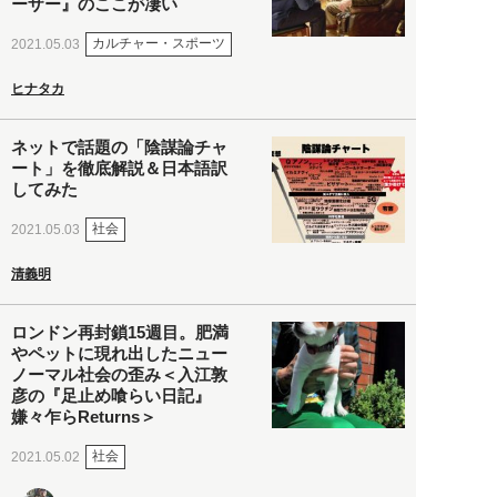
ーザー』のここが凄い
カルチャー・スポーツ
2021.05.03
ヒナタカ
ネットで話題の「陰謀論チャ
ート」を徹底解説＆日本語訳
してみた
社会
2021.05.03
清義明
ロンドン再封鎖15週目。肥満
やペットに現れ出したニュー
ノーマル社会の歪み＜入江敦
彦の『足止め喰らい日記』
嫌々乍らReturns＞
社会
2021.05.02