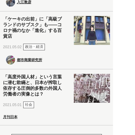
入江敦彦
「ケーキの出前」に「高級ブ
ランドのサブスク」も――コ
ロナ禍のなか「進化」する百
貨店
政治・経済
2021.05.02
都市商業研究所
「高度外国人材」という言葉
に潜む欺瞞と、日本が搾取し
依存する圧倒的多数の外国人
労働者の実像とは？
社会
2021.05.01
月刊日本