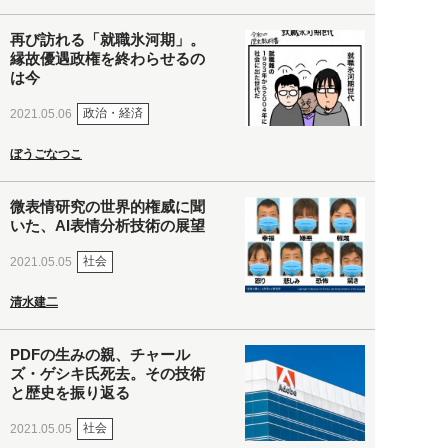
再び訪れる「就職氷河期」。
縁故優遇政権を終わらせるの
は今
政治・経済
2021.05.06
ぼうごなつこ
微表情研究の世界的権威に聞
いた、AI表情分析技術の展望
社会
2021.05.05
清水建二
PDFの生みの親、チャール
ズ・ゲシキ氏死去。その技術
と歴史を振り返る
社会
2021.05.05