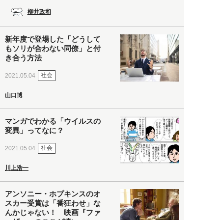
柳井政和
新年度で登場した「どうして
もソリが合わない同僚」と付
き合う方法
社会
2021.05.04
山口博
マンガでわかる「ウイルスの
変異」ってなに？
社会
2021.05.04
川上浩一
アンソニー・ホプキンスのオ
スカー受賞は「番狂わせ」な
んかじゃない！ 映画『ファ