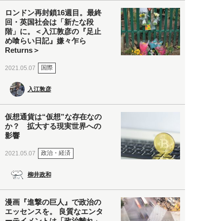
ロンドン再封鎖16週目。最終
回・英国社会は「新たな段
階」に。＜入江敦彦の『足止
め喰らい日記』嫌々乍ら
Returns＞
国際
2021.05.07
入江敦彦
仮想通貨は“仮想”な存在なの
か？ 拡大する現実世界への
影響
政治・経済
2021.05.07
柳井政和
漫画『進撃の巨人』で政治の
エッセンスを。 良質なエンタ
ーテイメントは「政治離れ」