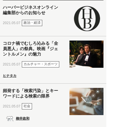
ハーバービジネスオンライン
編集部からのお知らせ
政治・経済
2021.05.07
コロナ禍でむしろ沁みる「全
員悪人」の祭典。映画『ジェ
ントルメン』の魅力
カルチャー・スポーツ
2021.05.07
ヒナタカ
頻発する「検索汚染」とキー
ワードによる検索の限界
社会
2021.05.07
柳井政和