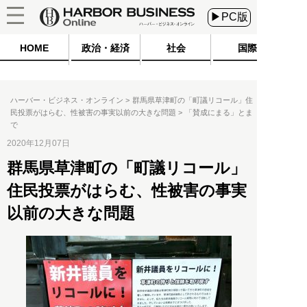
▶PC版
HOME
政治・経済
社会
国際
ハーバー・ビジネス・オンライン
群馬県草津町の「町議リコール」住
民投票がはらむ、性被害の事実以前の大きな問題
「賛成にまる」とま
で
2020年12月07日
群馬県草津町の「町議リコール」
住民投票がはらむ、性被害の事実
以前の大きな問題