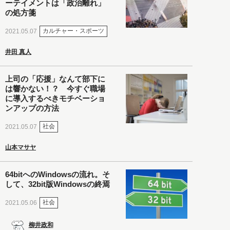
ーテイメントは「政治離れ」
の処方箋
カルチャー・スポーツ
2021.05.07
井田 真人
上司の「応援」なんて部下に
は響かない！？ 今すぐ職場
に導入するべきモチベーショ
ンアップの方法
社会
2021.05.07
山本マサヤ
64bitへのWindowsの流れ。そ
して、32bit版Windowsの終焉
社会
2021.05.06
柳井政和