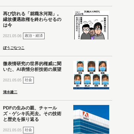
再び訪れる「就職氷河期」。
縁故優遇政権を終わらせるの
は今
政治・経済
2021.05.06
ぼうごなつこ
微表情研究の世界的権威に聞
いた、AI表情分析技術の展望
社会
2021.05.05
清水建二
PDFの生みの親、チャール
ズ・ゲシキ氏死去。その技術
と歴史を振り返る
社会
2021.05.05