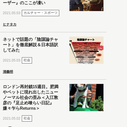
ーザー』のここが凄い
カルチャー・スポーツ
2021.05.03
ヒナタカ
ネットで話題の「陰謀論チャ
ート」を徹底解説＆日本語訳
してみた
社会
2021.05.03
清義明
ロンドン再封鎖15週目。肥満
やペットに現れ出したニュー
ノーマル社会の歪み＜入江敦
彦の『足止め喰らい日記』
嫌々乍らReturns＞
社会
2021.05.02