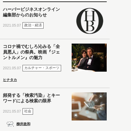
ハーバービジネスオンライン
編集部からのお知らせ
政治・経済
2021.05.07
コロナ禍でむしろ沁みる「全
員悪人」の祭典。映画『ジェ
ントルメン』の魅力
カルチャー・スポーツ
2021.05.07
ヒナタカ
頻発する「検索汚染」とキー
ワードによる検索の限界
社会
2021.05.07
柳井政和