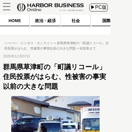
▶PC版
HOME
政治・経済
社会
国際
ハーバー・ビジネス・オンライン
群馬県草津町の「町議リコール」住
民投票がはらむ、性被害の事実以前の大きな問題
街宣車まで
2020年12月07日
群馬県草津町の「町議リコール」
住民投票がはらむ、性被害の事実
以前の大きな問題