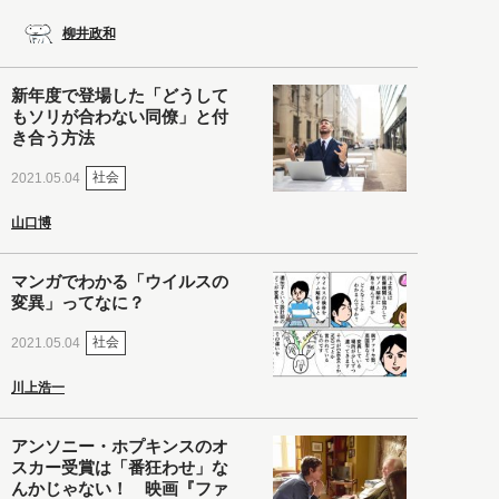
柳井政和
新年度で登場した「どうして
もソリが合わない同僚」と付
き合う方法
社会
2021.05.04
山口博
マンガでわかる「ウイルスの
変異」ってなに？
社会
2021.05.04
川上浩一
アンソニー・ホプキンスのオ
スカー受賞は「番狂わせ」な
んかじゃない！ 映画『ファ