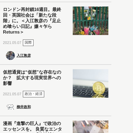
ロンドン再封鎖16週目。最終
回・英国社会は「新たな段
階」に。＜入江敦彦の『足止
め喰らい日記』嫌々乍ら
Returns＞
国際
2021.05.07
入江敦彦
仮想通貨は“仮想”な存在なの
か？ 拡大する現実世界への
影響
政治・経済
2021.05.07
柳井政和
漫画『進撃の巨人』で政治の
エッセンスを。 良質なエンタ