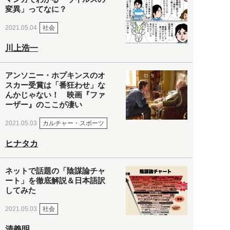
変異」ってなに？
社会
2021.05.04
川上浩一
アンソニー・ホプキンスのオ
スカー受賞は「番狂わせ」な
んかじゃない！ 映画『ファ
ーザー』のここが凄い
カルチャー・スポーツ
2021.05.03
ヒナタカ
ネットで話題の「陰謀論チャ
ート」を徹底解説＆日本語訳
してみた
社会
2021.05.03
清義明