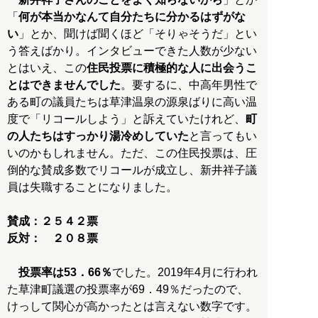
「
何が本当かなんて自分たちに分かるはずがな
い
」とか、聞けば聞くほど「そりゃそうだ」とい
う答えばかり。インタビューできた人数が少ない
とはいえ、この
住民投票に積極的な人に出会うこ
とはできませんでした
。要するに、中高年男性で
ある町の議員たちは草津温泉の源泉ばりに高い温
度で「リコールしよう」と訴えていたけれど、
町
の人たちはすっかり湯冷めしていた
と言ってもい
いのかもしれません。ただ、この住民投票は、圧
倒的な賛成多数でリコールが成立し、新井祥子議
員は失職することになりました。
賛成：２５４２票
反対： ２０８票
投票率は53．66％
でした。2019年4月に行われ
た草津町議選の投票率が69．49％だったので、
けっして関心が高かったとは言えない数字です。