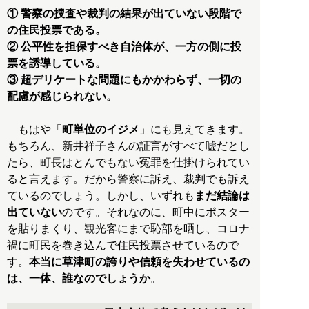
① 警察の捜査や裁判の結果が出ていない段階で
の住民投票である。
② 公平性を担保すべき自治体が、一方の側に投
票を誘導している。
③ 超デリケートな問題にもかかわらず、一切の
配慮が感じられない。
もはや「
町単位のイジメ
」にも見えてきます。
もちろん、新井祥子さんの証言がすべて嘘だとし
たら、町長はとんでもない冤罪を仕掛けられてい
ると言えます。だから警察に訴え、裁判でも訴え
ているのでしょう。しかし、いずれも
まだ結論は
出ていない
のです。それなのに、町中にポスター
を貼りまくり、観光客にまで恥部を晒し、コロナ
禍に町民を巻き込んで住民投票させているので
す。
本当に草津町の誇りや信頼を失わせているの
は、一体、誰なのでしょうか
。