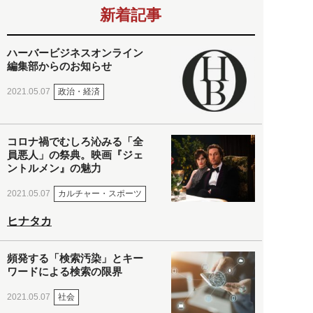
新着記事
ハーバービジネスオンライン
編集部からのお知らせ
政治・経済
2021.05.07
コロナ禍でむしろ沁みる「全
員悪人」の祭典。映画『ジェ
ントルメン』の魅力
カルチャー・スポーツ
2021.05.07
ヒナタカ
頻発する「検索汚染」とキー
ワードによる検索の限界
社会
2021.05.07