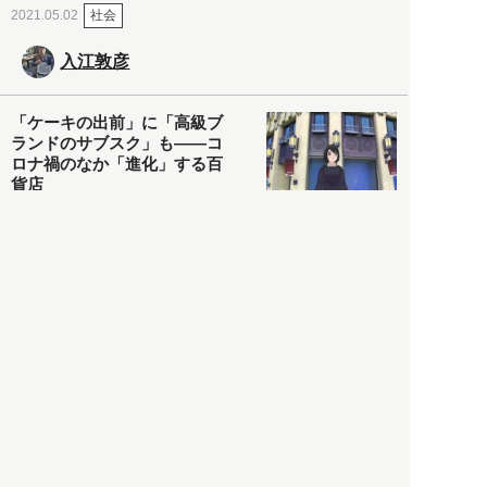
社会
2021.05.02
入江敦彦
「ケーキの出前」に「高級ブ
ランドのサブスク」も――コ
ロナ禍のなか「進化」する百
貨店
政治・経済
2021.05.02
都市商業研究所
「高度外国人材」という言葉
に潜む欺瞞と、日本が搾取し
依存する圧倒的多数の外国人
労働者の実像とは？
社会
2021.05.01
月刊日本