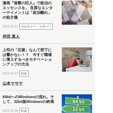
漫画『進撃の巨人』で政治の
エッセンスを。 良質なエンタ
ーテイメントは「政治離れ」
の処方箋
カルチャー・スポーツ
2021.05.07
井田 真人
上司の「応援」なんて部下に
は響かない！？ 今すぐ職場
に導入するべきモチベーショ
ンアップの方法
社会
2021.05.07
山本マサヤ
64bitへのWindowsの流れ。そ
して、32bit版Windowsの終焉
社会
2021.05.06