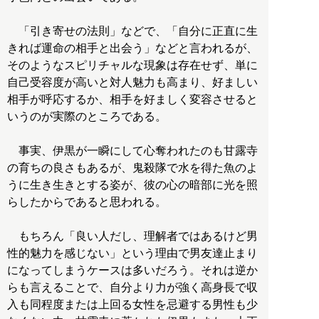
「引き寄せの法則」などで、「自分に正直に生
きれば運命の相手と出会う」などと言われるが、
そのようなスピリチャルな現象は存在せず、単に
自己受容度が高いと対人魅力も高まり、好ましい
相手が呼応するか、相手を好ましく変容させると
いうのが実際のところである。
事実、伊黒が一瞬にして心奪われたのも甘露寺
の育ちの良さもあるが、鬼殺隊で水を得た魚のよ
うに生き生きとする姿が、彼の心の暗部に光を照
らしたからであると思われる。
もちろん「良い人だし、理解者ではあるけど男
性的魅力を感じない」という理由で男友達止まり
になってしまうケースは多いだろう。それは逆か
らも言えることで、自分より力が強く高身長で収
入も同程度または上回る女性を忌避する男性も少