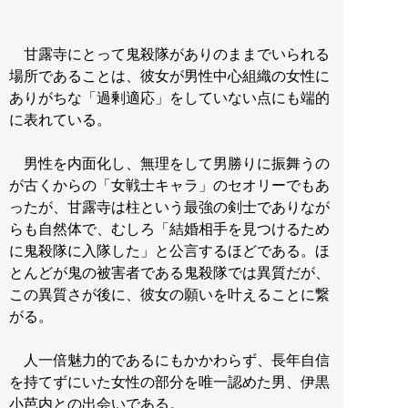
甘露寺にとって鬼殺隊がありのままでいられる
場所であることは、彼女が男性中心組織の女性に
ありがちな「過剰適応」をしていない点にも端的
に表れている。
男性を内面化し、無理をして男勝りに振舞うの
が古くからの「女戦士キャラ」のセオリーでもあ
ったが、甘露寺は柱という最強の剣士でありなが
らも自然体で、むしろ「結婚相手を見つけるため
に鬼殺隊に入隊した」と公言するほどである。ほ
とんどが鬼の被害者である鬼殺隊では異質だが、
この異質さが後に、彼女の願いを叶えることに繋
がる。
人一倍魅力的であるにもかかわらず、長年自信
を持てずにいた女性の部分を唯一認めた男、伊黒
小芭内との出会いである。