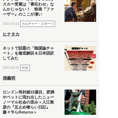
スカー受賞は「番狂わせ」な
んかじゃない！ 映画『ファ
ーザー』のここが凄い
カルチャー・スポーツ
2021.05.03
ヒナタカ
ネットで話題の「陰謀論チャ
ート」を徹底解説＆日本語訳
してみた
社会
2021.05.03
清義明
ロンドン再封鎖15週目。肥満
やペットに現れ出したニュー
ノーマル社会の歪み＜入江敦
彦の『足止め喰らい日記』
嫌々乍らReturns＞