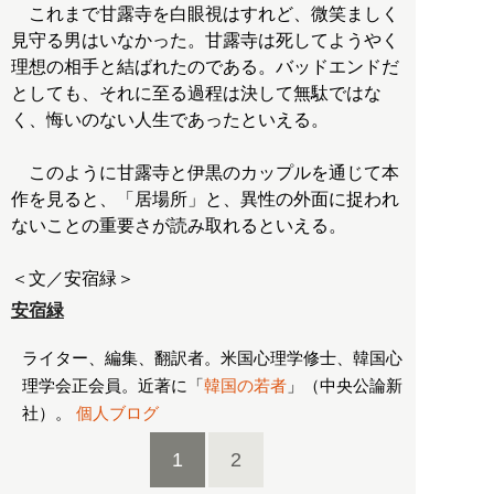
これまで甘露寺を白眼視はすれど、微笑ましく
見守る男はいなかった。甘露寺は死してようやく
理想の相手と結ばれたのである。バッドエンドだ
としても、それに至る過程は決して無駄ではな
く、悔いのない人生であったといえる。
このように甘露寺と伊黒のカップルを通じて本
作を見ると、「居場所」と、異性の外面に捉われ
ないことの重要さが読み取れるといえる。
＜文／安宿緑＞
安宿緑
ライター、編集、翻訳者。米国心理学修士、韓国心
理学会正会員。近著に「
韓国の若者
」（中央公論新
社）。
個人ブログ
1
2