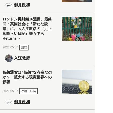
柳井政和
ロンドン再封鎖16週目。最終
回・英国社会は「新たな段
階」に。＜入江敦彦の『足止
め喰らい日記』嫌々乍ら
Returns＞
国際
2021.05.07
入江敦彦
仮想通貨は“仮想”な存在なの
か？ 拡大する現実世界への
影響
政治・経済
2021.05.07
柳井政和