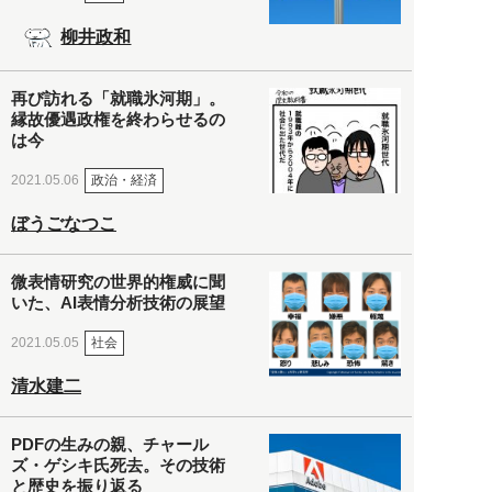
柳井政和
再び訪れる「就職氷河期」。
縁故優遇政権を終わらせるの
は今
政治・経済
2021.05.06
ぼうごなつこ
微表情研究の世界的権威に聞
いた、AI表情分析技術の展望
社会
2021.05.05
清水建二
PDFの生みの親、チャール
ズ・ゲシキ氏死去。その技術
と歴史を振り返る