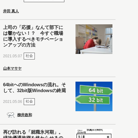
井田 真人
上司の「応援」なんて部下に
は響かない！？ 今すぐ職場
に導入するべきモチベーショ
ンアップの方法
社会
2021.05.07
山本マサヤ
64bitへのWindowsの流れ。そ
して、32bit版Windowsの終焉
社会
2021.05.06
柳井政和
再び訪れる「就職氷河期」。
縁故優遇政権を終わらせるの