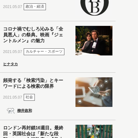
政治・経済
2021.05.07
コロナ禍でむしろ沁みる「全
員悪人」の祭典。映画『ジェ
ントルメン』の魅力
カルチャー・スポーツ
2021.05.07
ヒナタカ
頻発する「検索汚染」とキー
ワードによる検索の限界
社会
2021.05.07
柳井政和
ロンドン再封鎖16週目。最終
回・英国社会は「新たな段