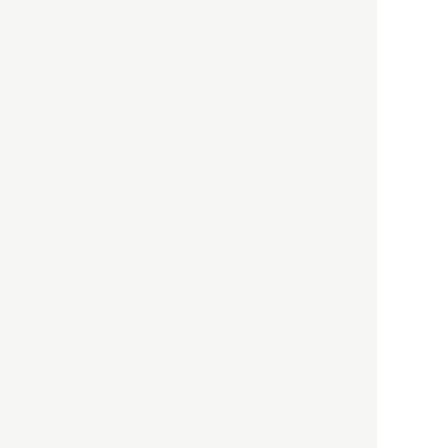
HBOについて
記事使用について
プライバシーポリシー
著作権について
運営会社
お問い合わせ