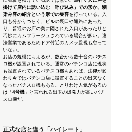
に看板を掲げている訳では無い。
道行く人に声を
掛けて店内に誘い込む「呼び込み」での形か、馴
染み客の紹介という形での集客
を行っている。入
口も分かりづらく、ビルの裏口や通路にあった
り、普通のお店の奥に隠された入口があったりと
巧妙にカムフラージュされている場合が多い。違
法営業であるためドア付近のカメラ監視も怠って
いない。
お店の規模にもよるが、数台から数十台のパチス
ロ機が設置されている。通常のパチンコ店に現状
も設置されているパチスロ機もあれば、法律が変
わり今ではパチンコ店に設置することの出来なく
なったパチスロ機もある。とりわけ人気があるの
は「
4号機
」と言われる出玉の爆発力が高いパチ
スロ機だ。
正式な店と違う「ハイレート」