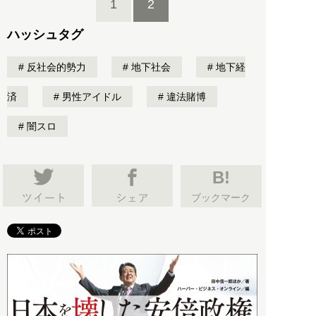
1
2
ハッシュタグ
反社会的勢力
地下社会
地下経
済
男性アイドル
違法賭博
闇スロ
B!
ブックマーク