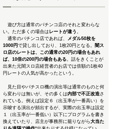
遊び方は通常のパチンコ店のそれと変わらな
い。ただ多くの場合は
レートが違う
。
通常のパチンコ店であれば、
メダル50枚を
1000円
で貸し出しており、1枚20円となる。
闇ス
ロ店のレートは、この通常の20円の場合もあれ
ば、10倍の200円の場合もある
。話をきくことが
出来た元闇スロ店経営者のお店では倍額の1枚40
円レートの人気が高かったという。
見た目やパチスロ機の演出等は通常のものと何
ら変わりは無いが、その多くは
内部で不正改造
さ
れている。例えば設定６（出玉率が一番高い）を
示唆する演出が頻出するが、実際の出玉率は設定
１（出玉率が一番低い）以下にプログラムを書き
換えていたり、店主が事務所に籠りながら
大当た
りを遠隔で操作
*出来たりする仕様になってい