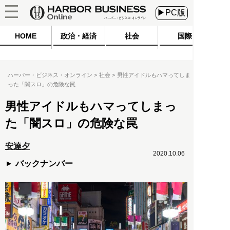
▶PC版
HOME
政治・経済
社会
国際
ハーバー・ビジネス・オンライン
社会
男性アイドルもハマってしま
った「闇スロ」の危険な罠
男性アイドルもハマってしまっ
た「闇スロ」の危険な罠
安達夕
2020.10.06
バックナンバー