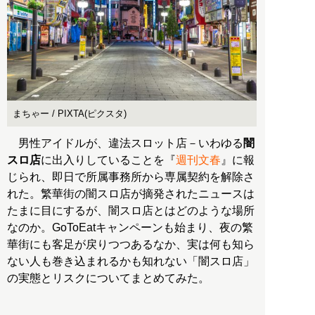
まちゃー / PIXTA(ピクスタ)
男性アイドルが、違法スロット店－いわゆる
闇
スロ店
に出入りしていることを『
週刊文春
』に報
じられ、即日で所属事務所から専属契約を解除さ
れた。繁華街の闇スロ店が摘発されたニュースは
たまに目にするが、闇スロ店とはどのような場所
なのか。GoToEatキャンペーンも始まり、夜の繁
華街にも客足が戻りつつあるなか、実は何も知ら
ない人も巻き込まれるかも知れない「闇スロ店」
の実態とリスクについてまとめてみた。