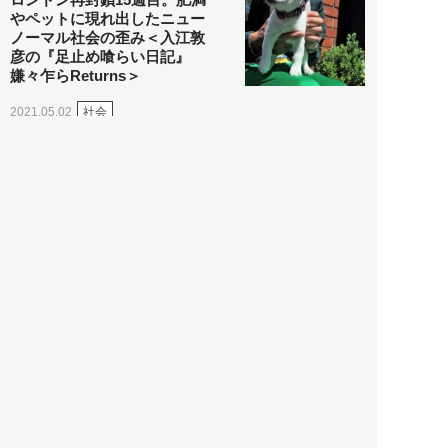
やペットに現れ出したニュー
ノーマル社会の歪み＜入江敦
彦の『足止め喰らい日記』
嫌々乍らReturns＞
社会
2021.05.02
入江敦彦
「ケーキの出前」に「高級ブ
ランドのサブスク」も――コ
ロナ禍のなか「進化」する百
貨店
政治・経済
2021.05.02
都市商業研究所
「高度外国人材」という言葉
に潜む欺瞞と、日本が搾取し
依存する圧倒的多数の外国人