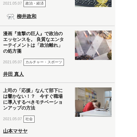
政治・経済
2021.05.07
柳井政和
漫画『進撃の巨人』で政治の
エッセンスを。 良質なエンタ
ーテイメントは「政治離れ」
の処方箋
カルチャー・スポーツ
2021.05.07
井田 真人
上司の「応援」なんて部下に
は響かない！？ 今すぐ職場
に導入するべきモチベーショ
ンアップの方法
社会
2021.05.07
山本マサヤ