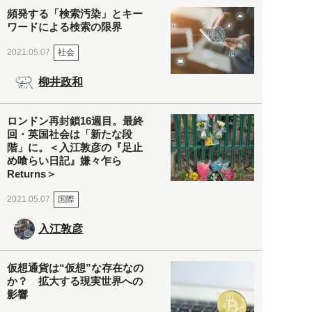
頻発する「検索汚染」とキー
ワードによる検索の限界
社会
2021.05.07
柳井政和
ロンドン再封鎖16週目。最終
回・英国社会は「新たな段
階」に。＜入江敦彦の『足止
め喰らい日記』嫌々乍ら
Returns＞
国際
2021.05.07
入江敦彦
仮想通貨は“仮想”な存在なの
か？ 拡大する現実世界への
影響