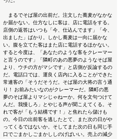
った。
まるでそば屋の出前だ。注文した蕎麦がなかな
か届かない。仕方なしに客は、店に電話をする。
店側の返答はいつも「今、仕込んでます」「今、
出ました」ばかり。しかし蕎麦は一向に届かな
い。腹を立てた客はまた店に電話するほかない。
すると今度は、「あなたのような客をクレーマー
と言うのです」「隣町のあの悪夢のようなそば屋
より、ウチの方がマシです」と店側が反論するの
だ。電話口では、運良く店内に入ることができた
常連客の「そうだそうだ。そば屋の大将の言う通
り！ お前みたいなのがクレーマーだ。隣町の悪
夢のそば屋よりマシじゃねーか。何を文句つけて
んだ。我慢しろ」とやじる声が聞こえてくる。そ
れで客が「もう結構です！」と焦れたら儲けも
の。今日の出前客を逃したとて、また次の日がや
ってくるではないか。そしてまた次の日も同じ手
口でごまかしごまかししのげばいい。売上の減少