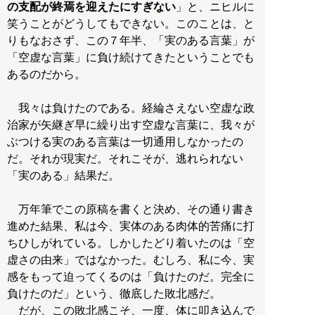
の支配が終焉を迎えたにすぎない
」と、ニヒルに
笑うことがどうしてもできない。このことは、と
りもなおさず、この７年半、「実のある言葉」が
「空虚な言葉」に負け続けてきたということでも
あるのだから。
我々は負けたのである。経綸さえない空虚な政
治家が矢継ぎ早に繰り出す空虚な言葉に、我々が
ぶつける実のある言葉は一切通用しなかったの
だ。それが現実だ。それこそが、逃れられない
「実のある」結果だ。
万年筆でこの原稿を書くと決め、その通り書き
進めた結果、私は今、実体のある肉体的苦痛に打
ちひしがれている。しかしたどり着いたのは「空
虚さの由来」ではなかった。むしろ、私に今、実
感をもって迫ってくるのは「負けたのだ。完全に
負けたのだ」という、徹底した敗北感だ。
だが、この敗北感こそ、一度、体に叩き込んで