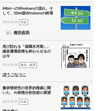
64bitへのWindowsの流れ。そ
して、32bit版Windowsの終焉
社会
2021.05.06
柳井政和
再び訪れる「就職氷河期」。
縁故優遇政権を終わらせるの
は今
政治・経済
2021.05.06
ぼうごなつこ
微表情研究の世界的権威に聞
いた、AI表情分析技術の展望
社会
2021.05.05