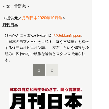
＜文／菅野完＞
＜提供元／
月刊日本2020年10月号
＞
月刊日本
げっかんにっぽん●Twitter ID=
@GekkanNippon
。
「日本の自立と再生を目指す、闘う言論誌」を標榜
する保守系オピニオン誌。「左右」という偏狭な枠
組みに囚われない硬派な論調とスタンスで知られ
る。
1
2