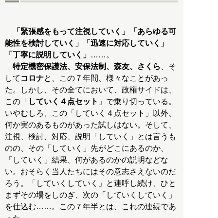
「緊張感をもって注視していく」「あらゆる可
能性を検討していく」「迅速に対応していく」
「丁寧に説明していく」
……。
特定機密保護法、安保法制、森友、さくら
、そ
して
コロナ
と、この７年間、様々なことがあっ
た。しかし、その全てにおいて、政権サイドは、
この「
していく４点セット
」で乗り切っている。
いやむしろ、この「していく４点セット」以外、
何か実のあるものがあった試しはない。そして、
注視、検討、対応、説明「していく」とは言うも
のの、その「していく」先がどこにあるのか、
「していく」結果、何があるのかの説明などな
い。おそらく当人たちにはその意志さえないのだ
ろう。「していくしていく」と連呼し続け、ひと
まずその場をしのぎ、次の「していくしていく」
を仕込む……。この７年半とは、これの連続であ