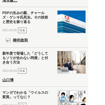
清水建二
PDFの生みの親、チャール
ズ・ゲシキ氏死去。その技術
と歴史を振り返る
社会
2021.05.05
柳井政和
新年度で登場した「どうして
もソリが合わない同僚」と付
き合う方法
社会
2021.05.04
山口博
マンガでわかる「ウイルスの
変異」ってなに？