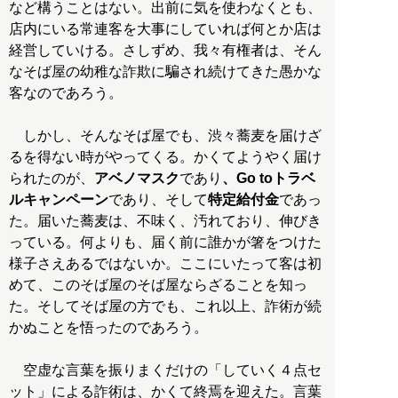
など構うことはない。出前に気を使わなくとも、
店内にいる常連客を大事にしていれば何とか店は
経営していける。さしずめ、我々有権者は、そん
なそば屋の幼稚な詐欺に騙され続けてきた愚かな
客なのであろう。
しかし、そんなそば屋でも、渋々蕎麦を届けざ
るを得ない時がやってくる。かくてようやく届け
られたのが、
アベノマスク
であり
、Go toトラベ
ルキャンペーン
であり、そして
特定給付金
であっ
た。届いた蕎麦は、不味く、汚れており、伸びき
っている。何よりも、届く前に誰かが箸をつけた
様子さえあるではないか。ここにいたって客は初
めて、このそば屋のそば屋ならざることを知っ
た。そしてそば屋の方でも、これ以上、詐術が続
かぬことを悟ったのであろう。
空虚な言葉を振りまくだけの「していく４点セ
ット」による詐術は、かくて終焉を迎えた。言葉