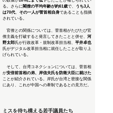
の数値が
10%にまで低下
したことが報じられてい
る。さらに
閣僚の平均年齢が約61歳
で、
うち3人
は70代
。
その一人が菅首相自身
であることも指摘
されている。
官僚との関係については、菅首相がたびたび官
僚主義を打破すると発言してきたことと併せ、
河
野太郎
氏が行政改革・規制改革担当相、
平井卓也
氏がデジタル改革担当相に就任したことが取り上
げられている。
そして、台湾コネクションについては、菅首相
が
安倍前首相の弟、岸信夫氏を防衛大臣に就けた
ことが紹介されている。岸氏が台湾と密接な関係
にあり、これが中国への牽制であるとの見方だ。
ミスを待ち構える若手議員たち