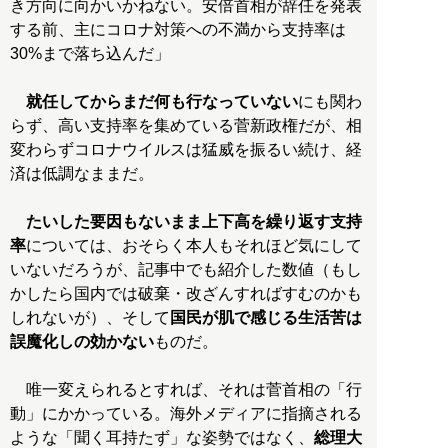
き方向に向かいかねない。安倍首相が辞任を発表
する前、主にコロナ対策への不満から支持率は
30%まで落ち込んだ」
就任してからまだ何も行なっていない
にも関わ
らず、高い支持率を集めている菅新政権だが、相
変わらずコロナウイルスは猛威を振るい続け、経
済は低調なままだ。
たいした要因もないまま上下高を繰り返す支持
率
については、おそらく本人もそれほど気にして
いないだろうが、記事中でも紹介した数値（もし
かしたら国内では破棄・改ざんすればすむのかも
しれないが）、そして
国民が肌で感じる生活苦は
誤魔化しの効かない
ものだ。
唯一変えられるとすれば、それは菅首相の「行
動」にかかっている。海外メディアに指摘される
ような「聞く耳持たず」な姿勢ではなく、
総理大