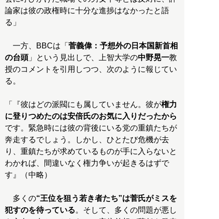
論家は彼の政権時に十分な進捗はなかったと語
る」
一方、BBCは「
菅義偉：予想外の日本国新首相
の台頭
」という見出しで、上智大学の
中野晃一
教
授のコメントを引用しつつ、次のように報じてい
る。
「『彼はどの派閥にも属していません。彼が
権力
に登りつめたのは安倍氏のお気に入りだったから
です。緊急時には彼の背後にいる党の重鎮たちが
奔走するでしょう。しかし、ひとたび危機が去
り、重鎮たちが求めているものが手に入らないと
わかれば、間違いなく権力争いが起きるはずで
す』（中略）
多くの
“王位を狙う若き者たち”は菅氏がミスを
犯すのを待っている
。そして、多くの問題が悪し