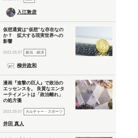
入江敦彦
仮想通貨は“仮想”な存在なの
か？ 拡大する現実世界への
影響
政治・経済
2021.05.07
柳井政和
漫画『進撃の巨人』で政治の
エッセンスを。 良質なエンタ
ーテイメントは「政治離れ」
の処方箋
カルチャー・スポーツ
2021.05.07
井田 真人