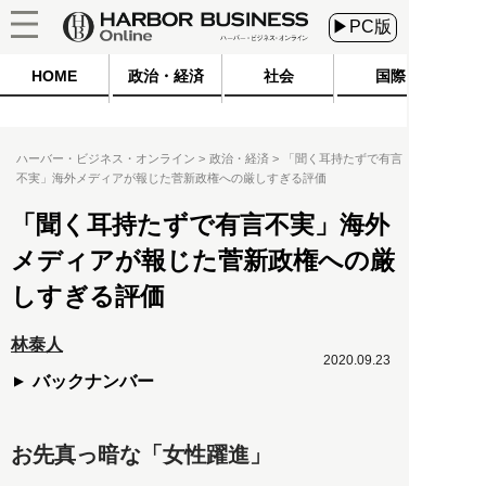
▶PC版
HOME
政治・経済
社会
国際
ハーバー・ビジネス・オンライン
政治・経済
「聞く耳持たずで有言
不実」海外メディアが報じた菅新政権への厳しすぎる評価
「聞く耳持たずで有言不実」海外
メディアが報じた菅新政権への厳
しすぎる評価
林泰人
2020.09.23
バックナンバー
お先真っ暗な「女性躍進」