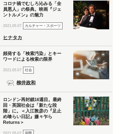
コロナ禍でむしろ沁みる「全
員悪人」の祭典。映画『ジェ
ントルメン』の魅力
カルチャー・スポーツ
2021.05.07
ヒナタカ
頻発する「検索汚染」とキー
ワードによる検索の限界
社会
2021.05.07
柳井政和
ロンドン再封鎖16週目。最終
回・英国社会は「新たな段
階」に。＜入江敦彦の『足止
め喰らい日記』嫌々乍ら
Returns＞
国際
2021.05.07