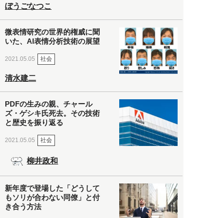
ぼうごなつこ
微表情研究の世界的権威に聞
いた、AI表情分析技術の展望
社会
2021.05.05
清水建二
PDFの生みの親、チャール
ズ・ゲシキ氏死去。その技術
と歴史を振り返る
社会
2021.05.05
柳井政和
新年度で登場した「どうして
もソリが合わない同僚」と付
き合う方法