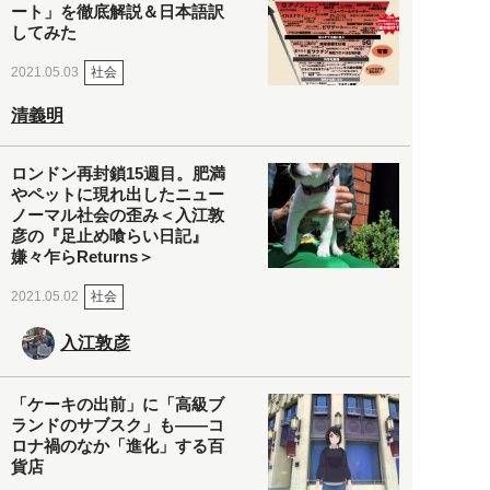
ート」を徹底解説＆日本語訳
してみた
社会
2021.05.03
清義明
ロンドン再封鎖15週目。肥満
やペットに現れ出したニュー
ノーマル社会の歪み＜入江敦
彦の『足止め喰らい日記』
嫌々乍らReturns＞
社会
2021.05.02
入江敦彦
「ケーキの出前」に「高級ブ
ランドのサブスク」も――コ
ロナ禍のなか「進化」する百
貨店