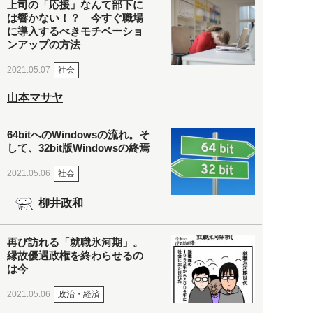
上司の「応援」なんて部下に
は響かない！？ 今すぐ職場
に導入するべきモチベーショ
ンアップの方法
社会
2021.05.07
山本マサヤ
64bitへのWindowsの流れ。そ
して、32bit版Windowsの終焉
社会
2021.05.06
柳井政和
再び訪れる「就職氷河期」。
縁故優遇政権を終わらせるの
は今
政治・経済
2021.05.06