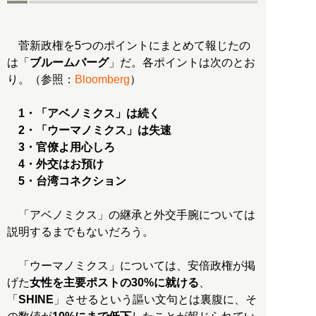
菅新政権を5つのポイントにまとめて報じたの
は「
ブルームバーグ
」だ。各ポイントは次のとお
り。（参照：
Bloomberg
）
1・「アベノミクス」は続く
2・「ウーマノミクス」は失速
3・官僚よ用心しろ
4・外交はお預け
5・台湾コネクション
「アベノミクス」の継承と外交手腕については
説明するまでもないだろう。
「ウーマノミクス」については、安倍政権が掲
げた
女性を主要ポストの30%に就ける
、
「
SHINE
」させるという謳い文句とは裏腹に、そ