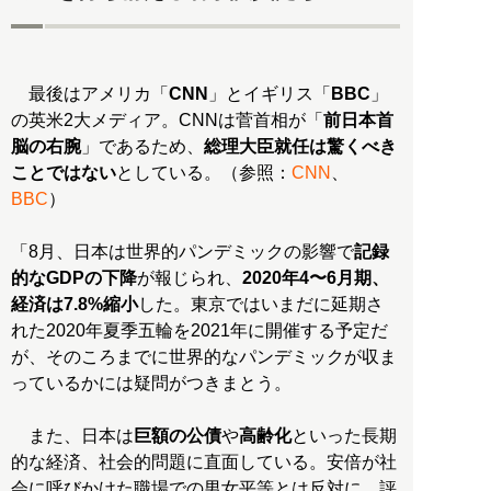
最後はアメリカ「
CNN
」とイギリス「
BBC
」
の英米2大メディア。CNNは菅首相が「
前日本首
脳の右腕
」であるため、
総理大臣就任は驚くべき
ことではない
としている。（参照：
CNN
、
BBC
）
「8月、日本は世界的パンデミックの影響で
記録
的なGDPの下降
が報じられ、
2020年4〜6月期、
経済は7.8%縮小
した。東京ではいまだに延期さ
れた2020年夏季五輪を2021年に開催する予定だ
が、そのころまでに世界的なパンデミックが収ま
っているかには疑問がつきまとう。
また、日本は
巨額の公債
や
高齢化
といった長期
的な経済、社会的問題に直面している。安倍が社
会に呼びかけた職場での男女平等とは反対に、評