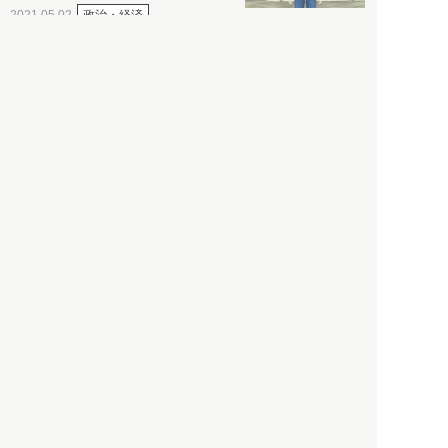
政治・経済
2021.05.02
都市商業研究所
「高度外国人材」という言葉
に潜む欺瞞と、日本が搾取し
依存する圧倒的多数の外国人
労働者の実像とは？
社会
2021.05.01
月刊日本
以前の記事をもっと見る