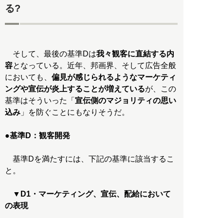
る?
そして、最後の基準Dは
我々観客に直結する内
容
となっている。近年、邦画界、そして広告全般
においても、
偏見が感じられるようなマーケティ
ングや宣伝が炎上することが増えている
が、この
基準はそういった「
宣伝側のマジョリティの思い
込み
」を防ぐことにもなりそうだ。
●
基準D：観客開発
基準Dを満たすには、下記の基準に該当するこ
と。
▼
D1・マーケティング、宣伝、配給において
の表現