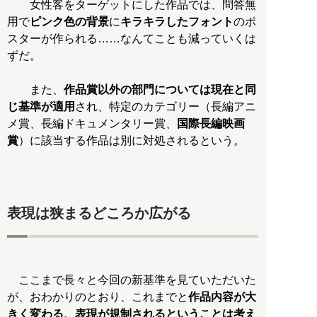
女性客をターゲットにした作品では、問答無
用で
ピンク色の背景
に
キラキラしたフォント
のポ
スターが作られる……なんてことも減っていくは
ずだ。
また、
作品賞以外の部門については現在と同
じ基準が適用
され、特定のカテゴリー（長編アニ
メ賞、長編ドキュメンタリー賞、
国際長編映画
賞
）に該当する作品は別に対処されるという。
表現は狭まるどころか広がる
ここまで長々と今回の新基準を見ていただいた
が、おわかりのとおり、これまでと
作品内容が大
きく変わる、表現が規制されるということは考え