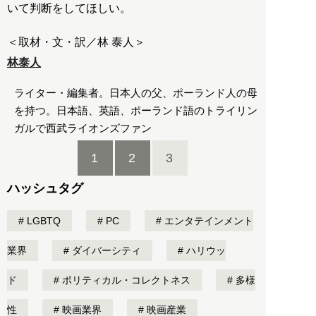
いて判断をしてほしい。
＜取材・文・訳／林 泰人＞
林泰人
ライター・編集者。日本人の父、ポーランド人の母
を持つ。日本語、英語、ポーランド語のトライリン
ガルで西武ライオンズファン
1
2
3
ハッシュタグ
LGBTQ
PC
エンタテインメント
業界
ダイバーシティ
ハリウッ
ド
ポリティカル・コレクトネス
多様
性
映画業界
映画産業