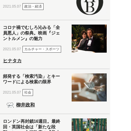
政治・経済
2021.05.07
コロナ禍でむしろ沁みる「全
員悪人」の祭典。映画『ジェ
ントルメン』の魅力
カルチャー・スポーツ
2021.05.07
ヒナタカ
頻発する「検索汚染」とキー
ワードによる検索の限界
社会
2021.05.07
柳井政和
ロンドン再封鎖16週目。最終
回・英国社会は「新たな段