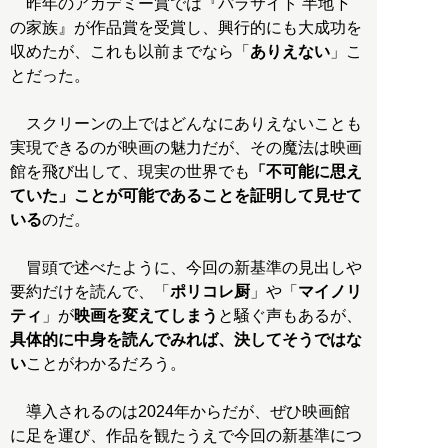
昨年のアカデミー賞では『パラサイト 半地下
の家族』が作品賞を受賞し、興行的にも大成功を
収めたが、これも以前までなら「
ありえない
」こ
とだった。
スクリーンの上ではどんなにありえないことも
実現できるのが映画の魅力だが、その魔法は映画
館を飛び出して、現実の世界でも
「不可能に思え
ていた」ことが可能であることを証明して見せて
いる
のだ。
冒頭で述べたように、今回の新基準の見出しや
要約だけを読んで、「
ポリコレ厨
」や「
マイノリ
ティ
」が
映画を変えてしまう
と騒ぐ声もあるが、
具体的に中身を読んでみれば、決してそうではな
い
ことがわかるだろう。
導入されるのは2024年からだが、ぜひ映画館
に足を運び、作品を観たうえで今回の新基準につ