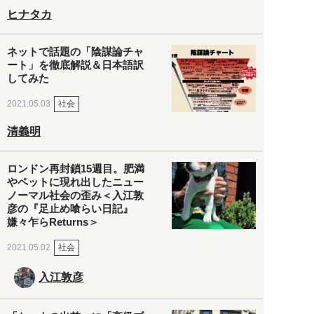
ヒナタカ
ネットで話題の「陰謀論チャ
ート」を徹底解説＆日本語訳
してみた
社会
2021.05.03
清義明
ロンドン再封鎖15週目。肥満
やペットに現れ出したニュー
ノーマル社会の歪み＜入江敦
彦の『足止め喰らい日記』
嫌々乍らReturns＞
社会
2021.05.02
入江敦彦