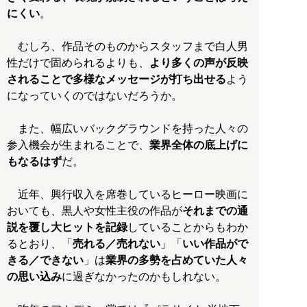
にくい
。
むしろ、作品そのものからスタッフまで白人男
性だけで固められるよりも、
より多くの声が反映
されることで多様なメッセージが打ち出せる
よう
になっていくのではないだろうか。
また、幅広いバックグラウンドを持った人々の
参入機会が生まれることで、
業界全体の底上げに
もなるはず
だ。
近年、興行収入を席巻しているヒーロー映画に
おいても、黒人や女性主役の作品が
それまでの通
説を覆し大ヒットを記録
していることからもわか
るとおり、「
売れる／売れない
」「
いい作品がで
きる／できない
」は
業界の多勢を占めていた人々
の思い込み
に過ぎなかったのかもしれない。