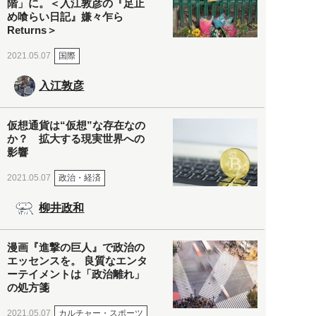
階」に。＜入江敦彦の『足止
め喰らい日記』嫌々乍ら
Returns＞
国際
2021.05.07
入江敦彦
仮想通貨は“仮想”な存在なの
か？ 拡大する現実世界への
影響
政治・経済
2021.05.07
柳井政和
漫画『進撃の巨人』で政治の
エッセンスを。 良質なエンタ
ーテイメントは「政治離れ」
の処方箋
カルチャー・スポーツ
2021.05.07