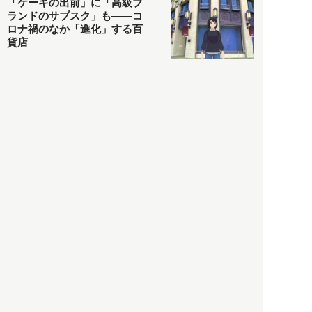
「ケーキの出前」に「高級ブ
ランドのサブスク」も――コ
ロナ禍のなか「進化」する百
貨店
政治・経済
2021.05.02
都市商業研究所
「高度外国人材」という言葉
に潜む欺瞞と、日本が搾取し
依存する圧倒的多数の外国人
労働者の実像とは？
社会
2021.05.01
月刊日本
以前の記事をもっと見る