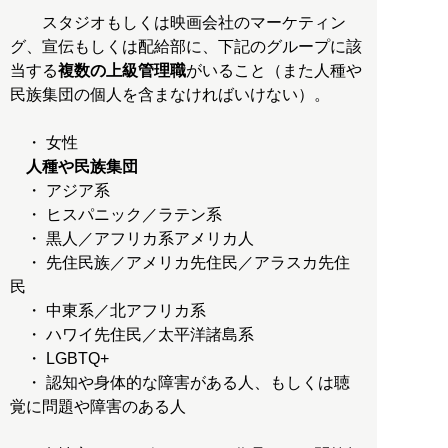
スタジオもしくは映画会社のマーケティン
グ、宣伝もしくは配給部に、下記のグループに該
当する
複数の上級管理職
がいること（また人種や
民族集団の個人を含まなければいけない）。
・ 女性
人種や民族集団
・ アジア系
・ ヒスパニック／ラテン系
・ 黒人／アフリカ系アメリカ人
・ 先住民族／アメリカ先住民／アラスカ先住
民
・ 中東系／北アフリカ系
・ ハワイ先住民／太平洋諸島系
・ LGBTQ+
・ 認知や身体的な障害がある人、もしくは聴
覚に問題や障害のある人