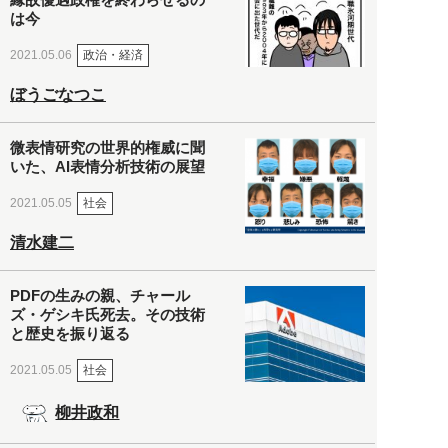
は今
政治・経済
2021.05.06
ぼうごなつこ
微表情研究の世界的権威に聞
いた、AI表情分析技術の展望
社会
2021.05.05
清水建二
PDFの生みの親、チャール
ズ・ゲシキ氏死去。その技術
と歴史を振り返る
社会
2021.05.05
柳井政和