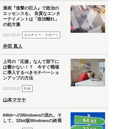
漫画『進撃の巨人』で政治の
エッセンスを。 良質なエンタ
ーテイメントは「政治離れ」
の処方箋
カルチャー・スポーツ
2021.05.07
井田 真人
上司の「応援」なんて部下に
は響かない！？ 今すぐ職場
に導入するべきモチベーショ
ンアップの方法
社会
2021.05.07
山本マサヤ
64bitへのWindowsの流れ。そ
して、32bit版Windowsの終焉