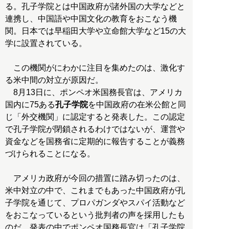
る。孔子学院とは中国政府が諸外国の大学などと
連携し、中国語や中国文化の教育をおこなう機
関。日本では早稲田大学や立命館大学など15の大
学に設置されている。
この機関がにわかに注目を集めたのは、激化す
る米中間の対立が原因だ。
8月13日に、ポンペオ米国務長官は、アメリカ
国内に75ある
孔子学院
を中国政府の在米公館と同
じ「外交機関」に認定すると発表した。この認定
で孔子学院が閉鎖されるわけではないが、運営や
資金などを国務省に定期的に報告することが義務
づけられることになる。
アメリカ政府が今回の措置に踏み切ったのは、
米中対立の中で、これまでもあった中国政府が孔
子学院を通じて、プロパガンダやスパイ活動など
をおこなっているという批判者の声を採用したも
のだ。発表の中でポンペオ国務長官は「孔子学院