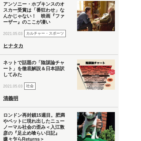
アンソニー・ホプキンスのオ
スカー受賞は「番狂わせ」な
んかじゃない！ 映画『ファ
ーザー』のここが凄い
カルチャー・スポーツ
2021.05.03
ヒナタカ
ネットで話題の「陰謀論チャ
ート」を徹底解説＆日本語訳
してみた
社会
2021.05.03
清義明
ロンドン再封鎖15週目。肥満
やペットに現れ出したニュー
ノーマル社会の歪み＜入江敦
彦の『足止め喰らい日記』
嫌々乍らReturns＞