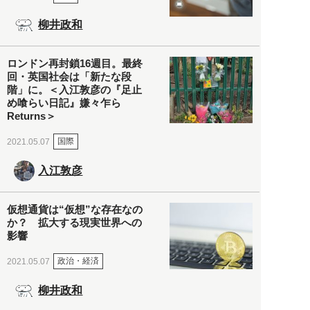
柳井政和
ロンドン再封鎖16週目。最終
回・英国社会は「新たな段
階」に。＜入江敦彦の『足止
め喰らい日記』嫌々乍ら
Returns＞
国際
2021.05.07
入江敦彦
仮想通貨は“仮想”な存在なの
か？ 拡大する現実世界への
影響
政治・経済
2021.05.07
柳井政和