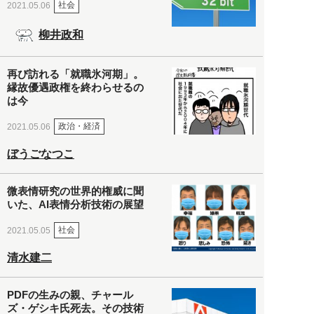
社会
2021.05.06
柳井政和
再び訪れる「就職氷河期」。
縁故優遇政権を終わらせるの
は今
政治・経済
2021.05.06
ぼうごなつこ
微表情研究の世界的権威に聞
いた、AI表情分析技術の展望
社会
2021.05.05
清水建二
PDFの生みの親、チャール
ズ・ゲシキ氏死去。その技術