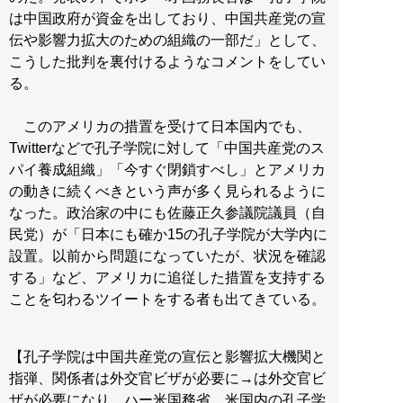
は中国政府が資金を出しており、中国共産党の宣
伝や影響力拡大のための組織の一部だ」として、
こうした批判を裏付けるようなコメントをしてい
る。
このアメリカの措置を受けて日本国内でも、
Twitterなどで孔子学院に対して「中国共産党のス
パイ養成組織」「今すぐ閉鎖すべし」とアメリカ
の動きに続くべきという声が多く見られるように
なった。政治家の中にも佐藤正久参議院議員（自
民党）が「日本にも確か15の孔子学院が大学内に
設置。以前から問題になっていたが、状況を確認
する」など、アメリカに追従した措置を支持する
ことを匂わるツイートをする者も出てきている。
【孔子学院は中国共産党の宣伝と影響拡大機関と
指弾、関係者は外交官ビザが必要に→は外交官ビ
ザが必要になり、ハー米国務省、米国内の孔子学