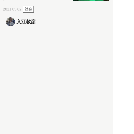
社会
2021.05.02
入江敦彦
「ケーキの出前」に「高級ブ
ランドのサブスク」も――コ
ロナ禍のなか「進化」する百
貨店
政治・経済
2021.05.02
都市商業研究所
「高度外国人材」という言葉
に潜む欺瞞と、日本が搾取し
依存する圧倒的多数の外国人
労働者の実像とは？
社会
2021.05.01