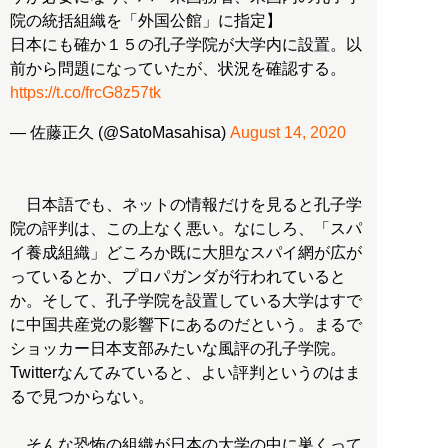
院の統括組織を「外国公館」に指定】
日本にも確か１５の孔子学院が大学内に設置。以
前から問題になっていたが、状況を確認する。
https://t.co/frcG8z57tk
— 佐藤正久 (@SatoMasahisa)
August 14, 2020
日本語でも、ネットの情報だけを見ると孔子学
院の評判は、この上なく悪い。なにしろ、「スパ
イ養成組織」どころか既に大胆なスパイ網が広が
っているとか、プロパガンダが行われていると
か。そして、孔子学院を設置している大学はすで
に中国共産党の影響下にあるのだという。まるで
ショッカー日本支部みたいな風評の孔子学院。
Twitterなんてみていると、よい評判というのはま
るで見つからない。
そんな恐怖の組織が日本の大学の中に巣くって