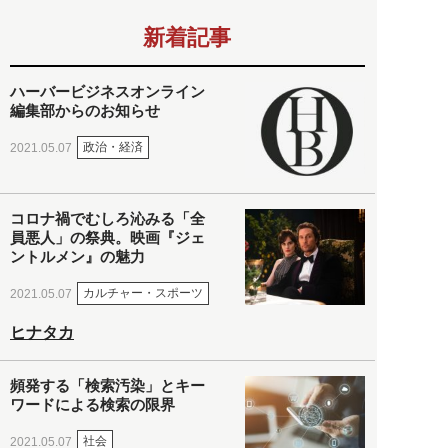
新着記事
ハーバービジネスオンライン
編集部からのお知らせ
政治・経済
2021.05.07
コロナ禍でむしろ沁みる「全
員悪人」の祭典。映画『ジェ
ントルメン』の魅力
カルチャー・スポーツ
2021.05.07
ヒナタカ
頻発する「検索汚染」とキー
ワードによる検索の限界
社会
2021.05.07