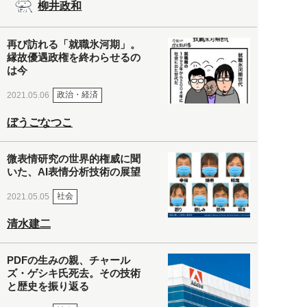
柳井政和
再び訪れる「就職氷河期」。
縁故優遇政権を終わらせるの
は今
政治・経済
2021.05.06
ぼうごなつこ
微表情研究の世界的権威に聞
いた、AI表情分析技術の展望
社会
2021.05.05
清水建二
PDFの生みの親、チャール
ズ・ゲシキ氏死去。その技術
と歴史を振り返る