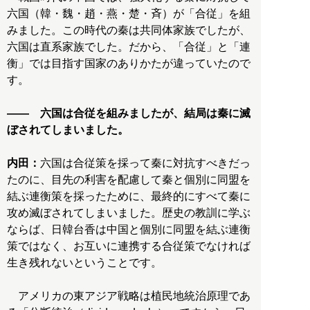
六国（韓・魏・趙・燕・楚・斉）が「合従」を組
みました。この時代の秦は共同体家族でしたが、
六国は直系家族でした。だから、「合従」と「連
衡」では目指す国家のありかたが違っていたので
す。
―― 六国は合従を組みましたが、結局は秦に滅
ぼされてしまいました。
内田：
六国は合従策を採って秦に対抗すべきだっ
たのに、目先の利害を配慮して秦と個別に同盟を
結ぶ連衡策を採ったために、最終的にすべて秦に
攻め滅ぼされてしまいました。歴史の教訓に学ぶ
ならば、日韓台香は中国と個別に同盟を結ぶ連衡
策ではなく、お互いに連携する合従策でなければ
生き残れないということです。
アメリカの東アジア戦略は植民地統治原理であ