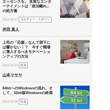
エッセンスを。 良質なエンタ
ーテイメントは「政治離れ」
の処方箋
カルチャー・スポーツ
2021.05.07
井田 真人
上司の「応援」なんて部下に
は響かない！？ 今すぐ職場
に導入するべきモチベーショ
ンアップの方法
社会
2021.05.07
山本マサヤ
64bitへのWindowsの流れ。そ
して、32bit版Windowsの終焉
社会
2021.05.06