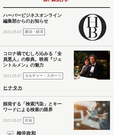
ハーバービジネスオンライン
編集部からのお知らせ
政治・経済
2021.05.07
コロナ禍でむしろ沁みる「全
員悪人」の祭典。映画『ジェ
ントルメン』の魅力
カルチャー・スポーツ
2021.05.07
ヒナタカ
頻発する「検索汚染」とキー
ワードによる検索の限界
社会
2021.05.07
柳井政和