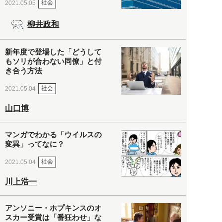
社会
2021.05.05
柳井政和
新年度で登場した「どうして
もソリが合わない同僚」と付
き合う方法
社会
2021.05.04
山口博
マンガでわかる「ウイルスの
変異」ってなに？
社会
2021.05.04
川上浩一
アンソニー・ホプキンスのオ
スカー受賞は「番狂わせ」な