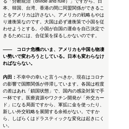
る「分断統治（divide and rule）」ですから、日
本、韓国、台湾、香港の間に同盟関係ができるこ
とをアメリカは許さない。アメリカの戦略もやは
り連衡策なのです。大国は必ず連衡策で小国を従
わせようとする。小国が自国の運命を自己決定で
きるためには、合従策を採るしかないのです。
―― コロナ危機のいま、アメリカも中国も物凄
い勢いで変わろうとしている。日本も変わらなけ
ればならない。
内田：
不幸中の幸いと言うべきか、現在はコロナ
の影響で国際関係が停滞しています。各国は程度
の差はあれ「鎖国状態」で、国内の感染対策で手
一杯です。医療資源やワクチン開発が「外交カー
ド」になる局面ですから、軍拡に金を使ったり、
新しい外交戦略を展開する余裕がない。ですか
ら、しばらくはドラスティックな変化は起きにく
い。