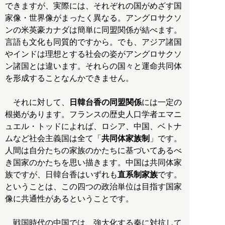
できますが、実際には、それぞれの国がめざす国
家像・世界像がまったく異なる。アングロサクソ
ンの米英豪カナダは簡単に同盟関係が結べます。
言語も文化も同質的ですから。でも、アジア諸国
やインドは理想とする社会の姿がアングロサクソ
ン諸国とは違います。それらの国々と運命共同体
を形成することなんかできません。
それに対して、
日韓台香の同盟関係
には一定の
根拠があります。フランスの歴史人口学者エマニ
ュエル・トッドによれば、ロシア、中国、ベトナ
ムなど社会主義国は全て「
共同体家族制
」です。
人間は自分たちの家族のかたちに基づいてあるべ
き国家のかたちを思い描きます。中国は共同体家
族ですが、日韓台香はいずれも
直系制家族
です。
ということは、この四つの政治単位は目指す国家
像に共通性があるということです。
戦国時代の中国では、強大化する秦に対抗して