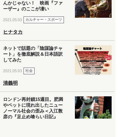
んかじゃない！ 映画『ファ
ーザー』のここが凄い
カルチャー・スポーツ
2021.05.03
ヒナタカ
ネットで話題の「陰謀論チャ
ート」を徹底解説＆日本語訳
してみた
社会
2021.05.03
清義明
ロンドン再封鎖15週目。肥満
やペットに現れ出したニュー
ノーマル社会の歪み＜入江敦
彦の『足止め喰らい日記』
嫌々乍らReturns＞
社会
2021.05.02