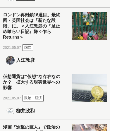
ロンドン再封鎖16週目。最終
回・英国社会は「新たな段
階」に。＜入江敦彦の『足止
め喰らい日記』嫌々乍ら
Returns＞
国際
2021.05.07
入江敦彦
仮想通貨は“仮想”な存在なの
か？ 拡大する現実世界への
影響
政治・経済
2021.05.07
柳井政和
漫画『進撃の巨人』で政治の