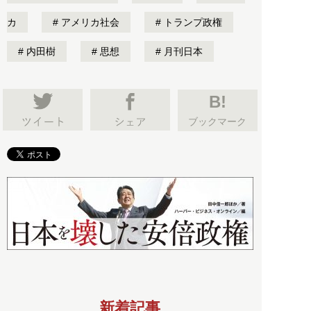
カ
アメリカ社会
トランプ政権
内田樹
思想
月刊日本
B!
ブックマーク
新着記事