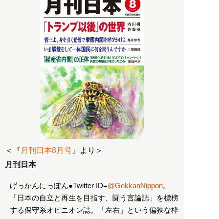
＜『
月刊日本8月号
』より＞
月刊日本
げっかんにっぽん●Twitter ID=
@GekkanNippon
。
「日本の自立と再生を目指す、闘う言論誌」を標榜
する保守系オピニオン誌。「左右」という偏狭な枠