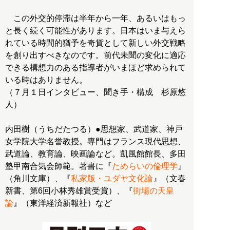
この外交的停滞は半年から一年、あるいはもっ
と長く続く可能性があります。日本はいま与えら
れている時間的猶予を奇貨として新しい外交戦略
を創り出すべきなのです。前代未聞の変化に適応
できる構想力のある指導者がいまほど求められて
いる時はありません。
（７月１日インタビュー、聞き手・構成 杉原悠
人）
内田樹（うちだたつる）●思想家、武道家、神戸
女学院大学名誉教授。専門はフランス現代思想、
武道論、教育論、映画論など。凱風館館長、多田
塾甲南合気会師範。著書に『
ためらいの倫理学
』
（角川文庫）、『
私家版・ユダヤ文化論
』（文春
新書、第6回小林秀雄賞受賞）、『
街場の天皇
論
』（東洋経済新報社）など