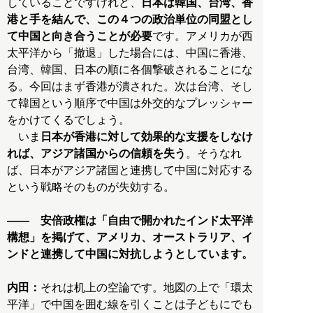
していることですけれど、
日本は韓国、台湾、香
港と手を結んで、この４つの政治単位の同盟とし
て中国と向き合うことが必要
です。アメリカが西
太平洋から「撤退」した場合には、中国に香港、
台湾、韓国、日本の順に各個撃破されることにな
る。今回はまず香港が潰された。次は台湾、そし
て韓国という順序で中国は外交的なプレッシャー
をかけてくるでしょう。
いま
日本が香港に対して効果的な支援をしなけ
れば、アジア諸国からの信頼を失う
。そうなれ
ば、日本がアジア諸国と連携して中国に対応する
という戦略そのものが失効する。
―― 安倍政権は「自由で開かれたインド太平洋
構想」を掲げて、アメリカ、オーストラリア、イ
ンドと連携して中国に対抗しようとしています。
内田：
それは机上の空論です。地図の上で「環太
平洋」で中国を囲む線を引くことは子どもにでも