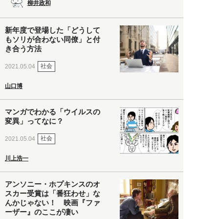
柳井政和
新年度で登場した「どうして
もソリが合わない同僚」と付
き合う方法
社会
2021.05.04
山口博
マンガでわかる「ウイルスの
変異」ってなに？
社会
2021.05.04
川上浩一
アンソニー・ホプキンスのオ
スカー受賞は「番狂わせ」な
んかじゃない！ 映画『ファ
ーザー』のここが凄い