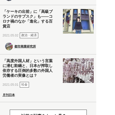
「ケーキの出前」に「高級ブ
ランドのサブスク」も――コ
ロナ禍のなか「進化」する百
貨店
政治・経済
2021.05.02
都市商業研究所
「高度外国人材」という言葉
に潜む欺瞞と、日本が搾取し
依存する圧倒的多数の外国人
労働者の実像とは？
社会
2021.05.01
月刊日本