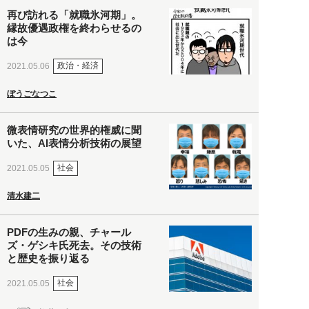
再び訪れる「就職氷河期」。
縁故優遇政権を終わらせるの
は今
政治・経済
2021.05.06
ぼうごなつこ
微表情研究の世界的権威に聞
いた、AI表情分析技術の展望
社会
2021.05.05
清水建二
PDFの生みの親、チャール
ズ・ゲシキ氏死去。その技術
と歴史を振り返る
社会
2021.05.05