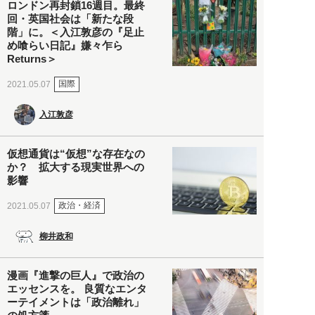
ロンドン再封鎖16週目。最終
回・英国社会は「新たな段
階」に。＜入江敦彦の『足止
め喰らい日記』嫌々乍ら
Returns＞
国際
2021.05.07
入江敦彦
仮想通貨は“仮想”な存在なの
か？ 拡大する現実世界への
影響
政治・経済
2021.05.07
柳井政和
漫画『進撃の巨人』で政治の
エッセンスを。 良質なエンタ
ーテイメントは「政治離れ」