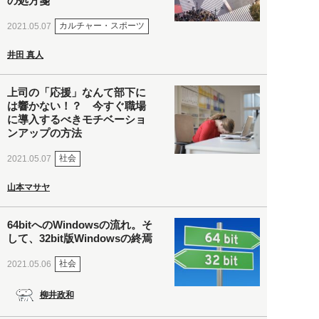
の処方箋
カルチャー・スポーツ
2021.05.07
井田 真人
上司の「応援」なんて部下に
は響かない！？ 今すぐ職場
に導入するべきモチベーショ
ンアップの方法
社会
2021.05.07
山本マサヤ
64bitへのWindowsの流れ。そ
して、32bit版Windowsの終焉
社会
2021.05.06
柳井政和