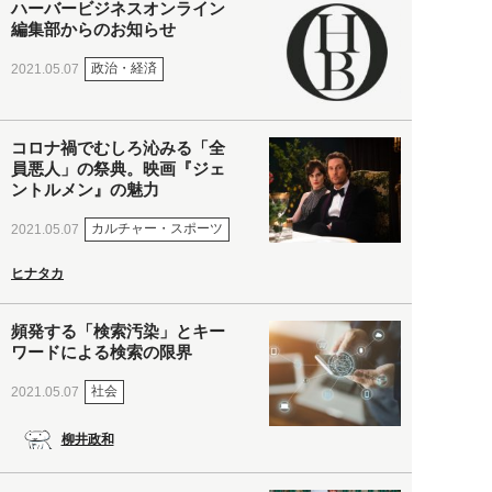
ハーバービジネスオンライン
編集部からのお知らせ
政治・経済
2021.05.07
コロナ禍でむしろ沁みる「全
員悪人」の祭典。映画『ジェ
ントルメン』の魅力
カルチャー・スポーツ
2021.05.07
ヒナタカ
頻発する「検索汚染」とキー
ワードによる検索の限界
社会
2021.05.07
柳井政和