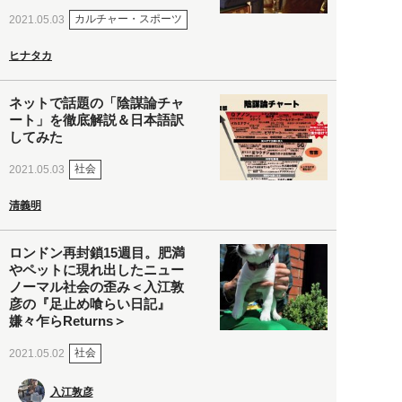
カルチャー・スポーツ
2021.05.03
ヒナタカ
ネットで話題の「陰謀論チャ
ート」を徹底解説＆日本語訳
してみた
社会
2021.05.03
清義明
ロンドン再封鎖15週目。肥満
やペットに現れ出したニュー
ノーマル社会の歪み＜入江敦
彦の『足止め喰らい日記』
嫌々乍らReturns＞
社会
2021.05.02
入江敦彦