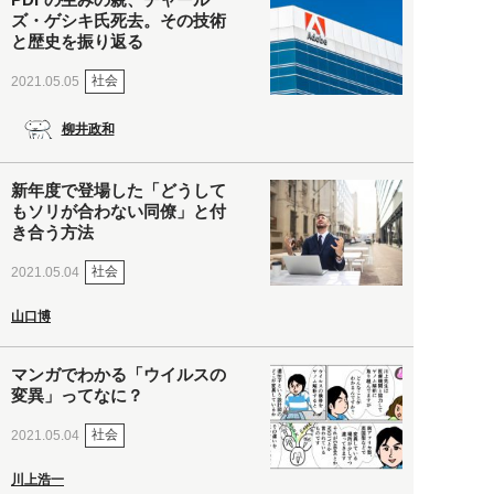
ズ・ゲシキ氏死去。その技術
と歴史を振り返る
社会
2021.05.05
柳井政和
新年度で登場した「どうして
もソリが合わない同僚」と付
き合う方法
社会
2021.05.04
山口博
マンガでわかる「ウイルスの
変異」ってなに？
社会
2021.05.04
川上浩一