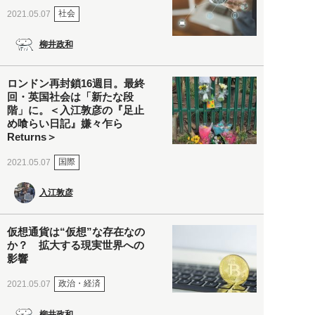
社会
2021.05.07
柳井政和
ロンドン再封鎖16週目。最終
回・英国社会は「新たな段
階」に。＜入江敦彦の『足止
め喰らい日記』嫌々乍ら
Returns＞
国際
2021.05.07
入江敦彦
仮想通貨は“仮想”な存在なの
か？ 拡大する現実世界への
影響
政治・経済
2021.05.07
柳井政和