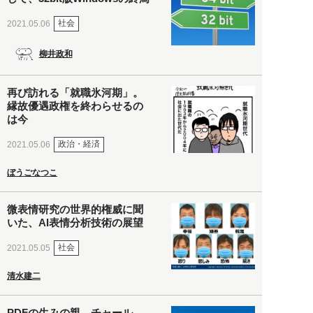
社会
2021.05.06
柳井政和
再び訪れる「就職氷河期」。
縁故優遇政権を終わらせるの
は今
政治・経済
2021.05.06
ぼうごなつこ
微表情研究の世界的権威に聞
いた、AI表情分析技術の展望
社会
2021.05.05
清水建二
PDFの生みの親、チャール