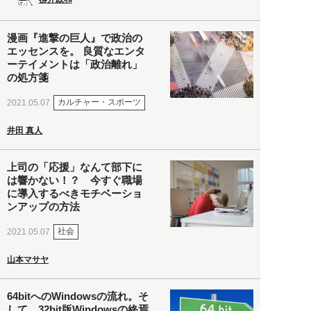
漫画『進撃の巨人』で政治の
エッセンスを。 良質なエンタ
ーテイメントは「政治離れ」
の処方箋
カルチャー・スポーツ
2021.05.07
井田 真人
上司の「応援」なんて部下に
は響かない！？ 今すぐ職場
に導入するべきモチベーショ
ンアップの方法
社会
2021.05.07
山本マサヤ
64bitへのWindowsの流れ。そ
して、32bit版Windowsの終焉