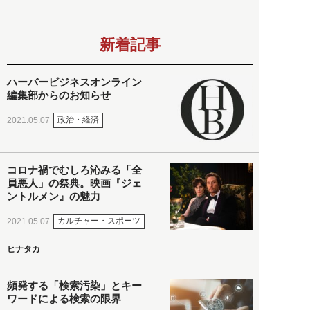
新着記事
ハーバービジネスオンライン
編集部からのお知らせ
政治・経済
2021.05.07
コロナ禍でむしろ沁みる「全
員悪人」の祭典。映画『ジェ
ントルメン』の魅力
カルチャー・スポーツ
2021.05.07
ヒナタカ
頻発する「検索汚染」とキー
ワードによる検索の限界