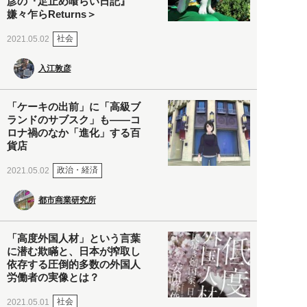
彦の『足止め喰らい日記』
嫌々乍らReturns＞
社会
2021.05.02
入江敦彦
「ケーキの出前」に「高級ブ
ランドのサブスク」も――コ
ロナ禍のなか「進化」する百
貨店
政治・経済
2021.05.02
都市商業研究所
「高度外国人材」という言葉
に潜む欺瞞と、日本が搾取し
依存する圧倒的多数の外国人
労働者の実像とは？
社会
2021.05.01