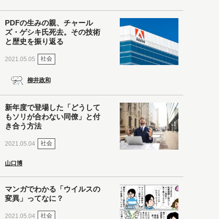
PDFの生みの親、チャール
ズ・ゲシキ氏死去。その技術
と歴史を振り返る
社会
2021.05.05
柳井政和
新年度で登場した「どうして
もソリが合わない同僚」と付
き合う方法
社会
2021.05.04
山口博
マンガでわかる「ウイルスの
変異」ってなに？
社会
2021.05.04