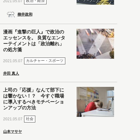
政治・経済
2021.05.07
柳井政和
漫画『進撃の巨人』で政治の
エッセンスを。 良質なエンタ
ーテイメントは「政治離れ」
の処方箋
カルチャー・スポーツ
2021.05.07
井田 真人
上司の「応援」なんて部下に
は響かない！？ 今すぐ職場
に導入するべきモチベーショ
ンアップの方法
社会
2021.05.07
山本マサヤ