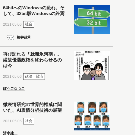
64bitへのWindowsの流れ。そ
して、32bit版Windowsの終焉
社会
2021.05.06
柳井政和
再び訪れる「就職氷河期」。
縁故優遇政権を終わらせるの
は今
政治・経済
2021.05.06
ぼうごなつこ
微表情研究の世界的権威に聞
いた、AI表情分析技術の展望
社会
2021.05.05
清水建二