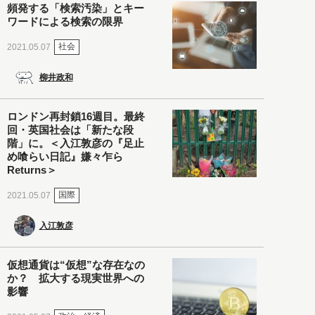
頻発する「検索汚染」とキー
ワードによる検索の限界
社会
2021.05.07
柳井政和
ロンドン再封鎖16週目。最終
回・英国社会は「新たな段
階」に。＜入江敦彦の『足止
め喰らい日記』嫌々乍ら
Returns＞
国際
2021.05.07
入江敦彦
仮想通貨は“仮想”な存在なの
か？ 拡大する現実世界への
影響