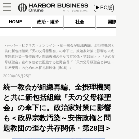
▶PC版
HOME
政治・経済
社会
国際
ハーバー・ビジネス・オンライン
統一教会が組織再編、全摂理機関と
共に新包括組織『天の父母様聖会』の傘下に。政治家対策に影響も＜政
界宗教汚染～安倍政権と問題教団の歪な共存関係・第28回＞
『天の父
母様聖会』宣布を信者に配信する徳野会長『「天の父母様聖会と神統一
世界安着」のための出征礼拝映像（5/16）』
2020年06月25日
統一教会が組織再編、全摂理機関
と共に新包括組織『天の父母様聖
会』の傘下に。政治家対策に影響
も＜政界宗教汚染～安倍政権と問
題教団の歪な共存関係・第28回＞