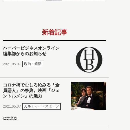
新着記事
ハーバービジネスオンライン
編集部からのお知らせ
政治・経済
2021.05.07
コロナ禍でむしろ沁みる「全
員悪人」の祭典。映画『ジェ
ントルメン』の魅力
カルチャー・スポーツ
2021.05.07
ヒナタカ