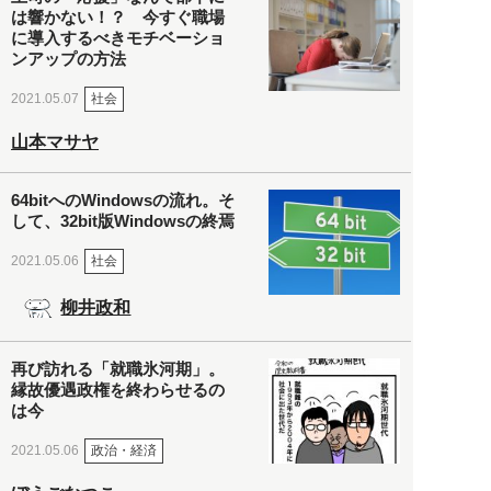
は響かない！？ 今すぐ職場
に導入するべきモチベーショ
ンアップの方法
社会
2021.05.07
山本マサヤ
64bitへのWindowsの流れ。そ
して、32bit版Windowsの終焉
社会
2021.05.06
柳井政和
再び訪れる「就職氷河期」。
縁故優遇政権を終わらせるの
は今
政治・経済
2021.05.06