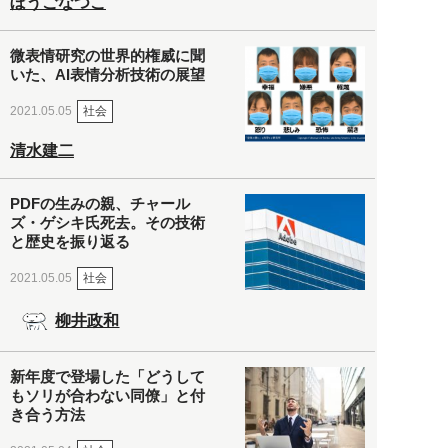
ぼうごなつこ
微表情研究の世界的権威に聞
いた、AI表情分析技術の展望
社会
2021.05.05
清水建二
PDFの生みの親、チャール
ズ・ゲシキ氏死去。その技術
と歴史を振り返る
社会
2021.05.05
柳井政和
新年度で登場した「どうして
もソリが合わない同僚」と付
き合う方法