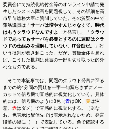
委員会にて持続化給付金等のオンライン申請で発
生したシステム障害を問題視して、その詳細を高
市早苗総務大臣に質問していた。その質疑の中で
蓮舫議員は「
サーバは増やすんじゃなくて、時代
はもうクラウドなんですよ
」と発言し、「
クラウ
ドであってもサーバを必要とするのに蓮舫はクラ
ウドの仕組みを理解していない。IT音痴だ。
」と
いう批判が巻き起こった。だが、質疑全体を見れ
ば、こうした批判は発言の一部を切り取った的外
れなものである。
そこで本記事では、問題のクラウド発言に至る
までの約4分間の質疑を一字一句漏らさずにノー
カットで信号機で直感的に視覚化していく。具体
的には、信号機のように3色（
青
はOK、
黄
は注
意、
赤
はダメ）で直感的に視覚化する。（※な
お、色表示は配信先では表示されないため、発言
段落の後に（ ）で表記している。色で確認する
場合は本体サイトでご確認ください）