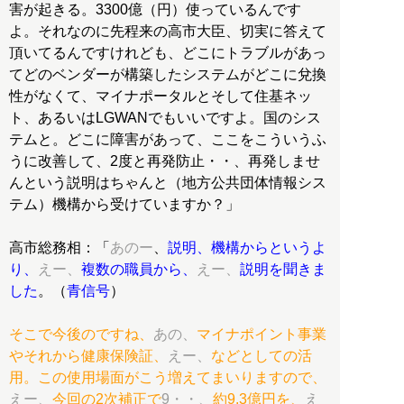
害が起きる。3300億（円）使っているんです
よ。それなのに先程来の高市大臣、切実に答えて
頂いてるんですけれども、どこにトラブルがあっ
てどのベンダーが構築したシステムがどこに兌換
性がなくて、マイナポータルとそして住基ネッ
ト、あるいはLGWANでもいいですよ。国のシス
テムと。どこに障害があって、ここをこういうふ
うに改善して、2度と再発防止・・、再発しませ
んという説明はちゃんと（地方公共団体情報シス
テム）機構から受けていますか？」
高市総務相：「
あのー
、
説明、機構からというよ
り、
えー、
複数の職員から、
えー、
説明を聞きま
した
。（
青信号
）
そこで今後のですね、
あの、
マイナポイント事業
やそれから健康保険証、
えー、
などとしての活
用。この使用場面がこう増えてまいりますので、
えー、
今回の2次補正で
9・・、
約9.3億円を、
え