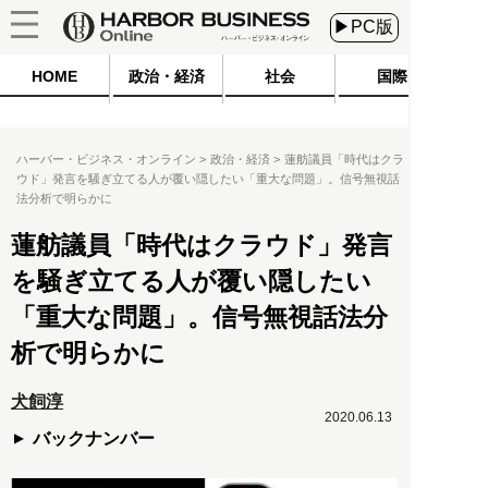
▶PC版
HOME
政治・経済
社会
国際
ハーバー・ビジネス・オンライン
政治・経済
蓮舫議員「時代はクラ
ウド」発言を騒ぎ立てる人が覆い隠したい「重大な問題」。信号無視話
法分析で明らかに
蓮舫議員「時代はクラウド」発言
を騒ぎ立てる人が覆い隠したい
「重大な問題」。信号無視話法分
析で明らかに
犬飼淳
2020.06.13
バックナンバー