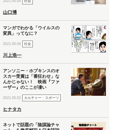
社会
2021.05.04
山口博
マンガでわかる「ウイルスの
変異」ってなに？
社会
2021.05.04
川上浩一
アンソニー・ホプキンスのオ
スカー受賞は「番狂わせ」な
んかじゃない！ 映画『ファ
ーザー』のここが凄い
カルチャー・スポーツ
2021.05.03
ヒナタカ
ネットで話題の「陰謀論チャ