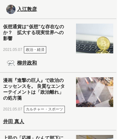
入江敦彦
仮想通貨は“仮想”な存在なの
か？ 拡大する現実世界への
影響
政治・経済
2021.05.07
柳井政和
漫画『進撃の巨人』で政治の
エッセンスを。 良質なエンタ
ーテイメントは「政治離れ」
の処方箋
カルチャー・スポーツ
2021.05.07
井田 真人
上司の「応援」なんて部下に