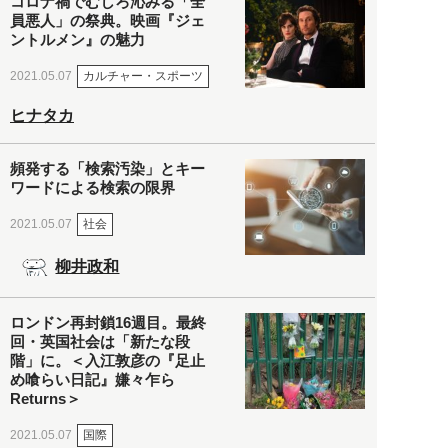
コロナ禍でむしろ沁みる「全
員悪人」の祭典。映画『ジェ
ントルメン』の魅力
カルチャー・スポーツ
2021.05.07
ヒナタカ
頻発する「検索汚染」とキー
ワードによる検索の限界
社会
2021.05.07
柳井政和
ロンドン再封鎖16週目。最終
回・英国社会は「新たな段
階」に。＜入江敦彦の『足止
め喰らい日記』嫌々乍ら
Returns＞
国際
2021.05.07