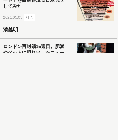
ート」を徹底解説＆日本語訳
してみた
社会
2021.05.03
清義明
ロンドン再封鎖15週目。肥満
やペットに現れ出したニュー
ノーマル社会の歪み＜入江敦
彦の『足止め喰らい日記』
嫌々乍らReturns＞
社会
2021.05.02
入江敦彦
「ケーキの出前」に「高級ブ
ランドのサブスク」も――コ
ロナ禍のなか「進化」する百
貨店