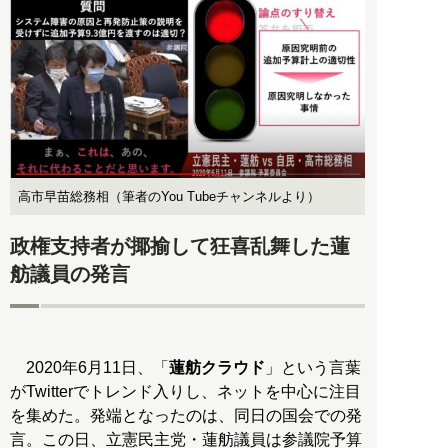
高市早苗総務相（筆者のYou Tubeチャンネルより）
政権支持者が揶揄して狂喜乱舞した蓮
舫議員の発言
2020年6月11日、「
蓮舫クラウド
」という言葉
がTwitterでトレンド入りし、ネットを中心に注目
を集めた。発端となったのは、同日の国会での発
言。この日、立憲民主党・蓮舫議員は参議院予算