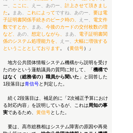
ー、
ここに、
えー、あのー、
計上させて頂きまし
た
。
まあ、
これによって
ですね、あのー、
要は電
子証明書関係手続きのピーク時の、
えー、
電文件
数ですとか、
まあ、
今後のカードの交付枚数の増
など、
あの、
想定しながら、
まあ、
電子証明書関
係のシステム処理能力を、
えー、
大幅に増強する
ということとしております
。（
黄信号
）」
地方公共団体情報システム機構から説明を受け
たのかという蓮舫議員の質問に対して、「
機構で
はなく（総務省の）職員から聞いた
」と回答した
1段落目は
青信号
と判定した。
続く2段落目は、補足的に「2次補正予算におけ
る対応内容」を説明しているが、これは
周知の事
実
であるため、
黄信号
とした。
要は、高市総務相はシステム障害の原因や再発