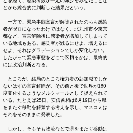
どを経て、感染者数が一定の減少をみせたことな
どから総合的に判断した結果だという。
一方で、緊急事態宣言が解除されたのちも感染
者がゼロになったわけではなく、北九州市や東京
都など、宣言解除後に感染者が増加してしまって
いる地域もある。感染者が減るにせよ、増えるに
せよ、それはグラデーションでしか変化しない。
したがって緊急事態をどこで区切るかは、最終的
には政治判断となる。
ところが、結局のところ権力者の匙加減でしか
ないはずの宣言解除が、その前と後で世界が180
度変化するようなメルクマールとして捉えられて
いる。たとえば25日、安倍首相は6月19日から県
をまたぐ移動を解禁する考えを示し、マスコミは
それをそのままに発表した。
しかし、そもそも物流などで県をまたぐ移動は