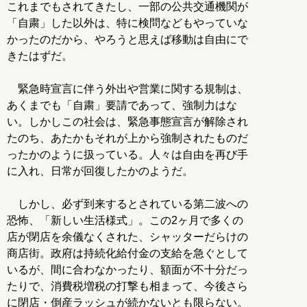
これまでもされてきたし、一部の公共交通機関が
「自粛」した以外は、特に検問などもやっていな
かったのだから、やろうと思えば移動は自由にで
きたはずだ。
緊急時宣言に伴う外出や営業に関する規制は、
あくまでも「自粛」要請であって、強制力はな
い。しかしこの社会は、緊急事態宣言が解除され
たのち、あたかもそれが上から強制されたものだ
ったかのように扱っている。人々は自由を再び手
に入れ、日常が回復したかのようだ。
しかし、必ず到来するとされている第二波への
恐怖、「新しい生活様式」。この2ヶ月で多くの
店が閉店を余儀なくされた、シャッターだらけの
商店街。政府は持続化給付金の支給を急ぐとして
いるが、間に合わなかったり、額面が不十分だっ
たりで、消費税増税の打撃も相まって、今後さら
に閉店・倒産ラッシュが続かないとも限らない。