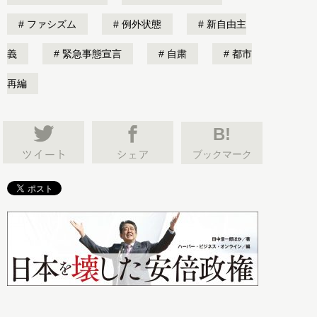
ファシズム
例外状態
新自由主
義
緊急事態宣言
自粛
都市
再編
B!
ブックマーク