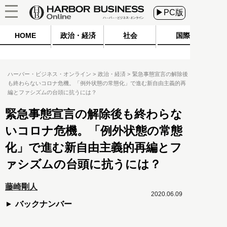
▶PC版
HOME
政治・経済
社会
国際
ハーバー・ビジネス・オンライン
政治・経済
緊急事態宣言の解除後
も終わらないコロナ危機。「例外状態の常態化」で進む新自由主義的再
編とファシズムの台頭に抗うには？
緊急事態宣言の解除後も終わらな
いコロナ危機。「例外状態の常態
化」で進む新自由主義的再編とフ
ァシズムの台頭に抗うには？
藤崎剛人
2020.06.09
バックナンバー