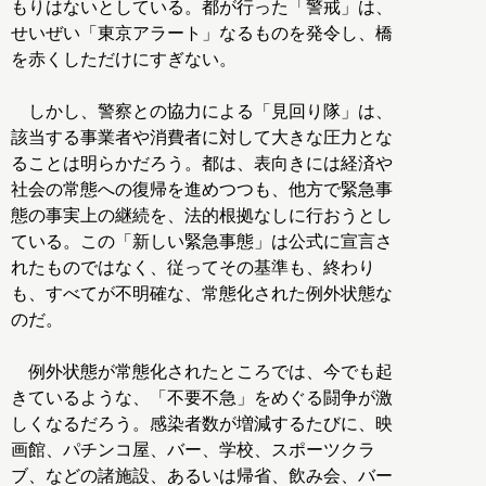
もりはないとしている。都が行った「警戒」は、
せいぜい「東京アラート」なるものを発令し、橋
を赤くしただけにすぎない。
しかし、警察との協力による「見回り隊」は、
該当する事業者や消費者に対して大きな圧力とな
ることは明らかだろう。都は、表向きには経済や
社会の常態への復帰を進めつつも、他方で緊急事
態の事実上の継続を、法的根拠なしに行おうとし
ている。この「新しい緊急事態」は公式に宣言さ
れたものではなく、従ってその基準も、終わり
も、すべてが不明確な、常態化された例外状態な
のだ。
例外状態が常態化されたところでは、今でも起
きているような、「不要不急」をめぐる闘争が激
しくなるだろう。感染者数が増減するたびに、映
画館、パチンコ屋、バー、学校、スポーツクラ
ブ、などの諸施設、あるいは帰省、飲み会、バー