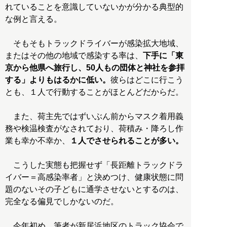
れていることを意識していないかが分かる典型的
な例と言える。
そもそもトラックドライバーが感染拡大地域、
またはその他の地域で感染する率は、
下手に「東
京から他県へ旅行し、50人もの団体と神社を参拝
する」よりもはるかに低い。
彼らはどこに行こう
とも、１人で行動することがほとんどだからだ。
また、荷主先ではずいぶん前からマスク着用義
務や検温検査がなされており、荷積み・降ろし作
業も幸か不幸か、
１人でさせられることが多い。
こうした実態も把握せず「長距離トラックドラ
イバー＝高感染率者」と決めつけ、健康状態に問
題のないその子どもに通学させないとするのは、
完全なる偏見でしかないのだ。
今年初め、筆者が新居浜地区のトラック協会で