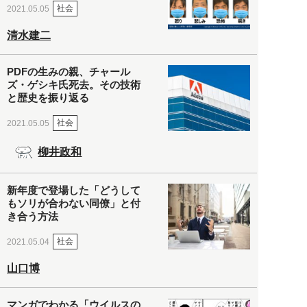
社会
2021.05.05
清水建二
PDFの生みの親、チャール
ズ・ゲシキ氏死去。その技術
と歴史を振り返る
社会
2021.05.05
柳井政和
新年度で登場した「どうして
もソリが合わない同僚」と付
き合う方法
社会
2021.05.04
山口博
マンガでわかる「ウイルスの