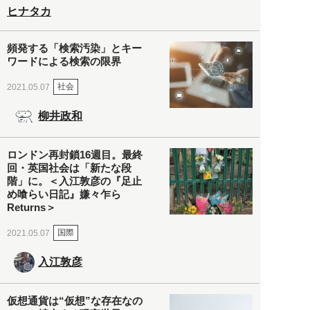
ヒナタカ
頻発する「検索汚染」とキー
ワードによる検索の限界
社会
2021.05.07
柳井政和
ロンドン再封鎖16週目。最終
回・英国社会は「新たな段
階」に。＜入江敦彦の『足止
め喰らい日記』嫌々乍ら
Returns＞
国際
2021.05.07
入江敦彦
仮想通貨は“仮想”な存在なの