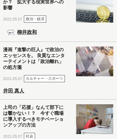
か？ 拡大する現実世界への
影響
政治・経済
2021.05.07
柳井政和
漫画『進撃の巨人』で政治の
エッセンスを。 良質なエンタ
ーテイメントは「政治離れ」
の処方箋
カルチャー・スポーツ
2021.05.07
井田 真人
上司の「応援」なんて部下に
は響かない！？ 今すぐ職場
に導入するべきモチベーショ
ンアップの方法
社会
2021.05.07