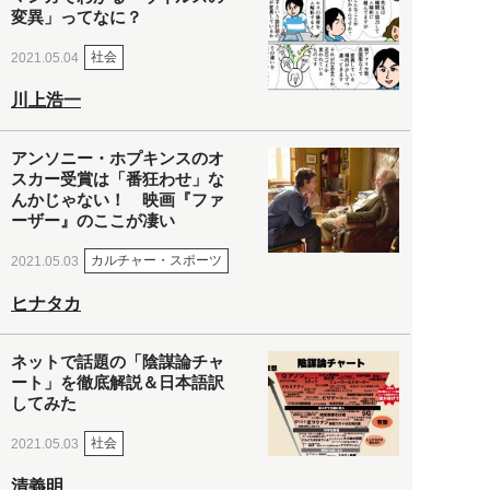
変異」ってなに？
社会
2021.05.04
川上浩一
アンソニー・ホプキンスのオ
スカー受賞は「番狂わせ」な
んかじゃない！ 映画『ファ
ーザー』のここが凄い
カルチャー・スポーツ
2021.05.03
ヒナタカ
ネットで話題の「陰謀論チャ
ート」を徹底解説＆日本語訳
してみた
社会
2021.05.03
清義明