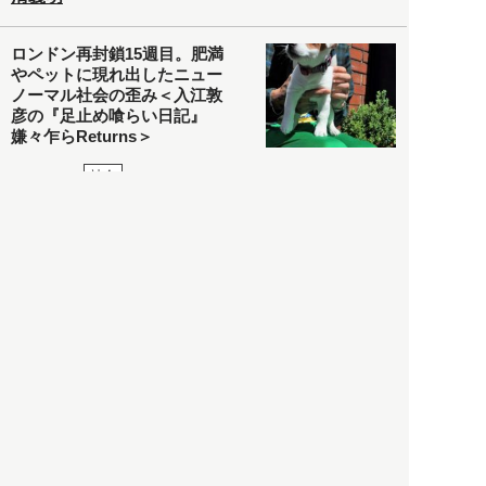
ロンドン再封鎖15週目。肥満
やペットに現れ出したニュー
ノーマル社会の歪み＜入江敦
彦の『足止め喰らい日記』
嫌々乍らReturns＞
社会
2021.05.02
入江敦彦
「ケーキの出前」に「高級ブ
ランドのサブスク」も――コ
ロナ禍のなか「進化」する百
貨店
政治・経済
2021.05.02
都市商業研究所