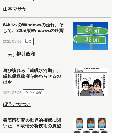
山本マサヤ
64bitへのWindowsの流れ。そ
して、32bit版Windowsの終焉
社会
2021.05.06
柳井政和
再び訪れる「就職氷河期」。
縁故優遇政権を終わらせるの
は今
政治・経済
2021.05.06
ぼうごなつこ
微表情研究の世界的権威に聞
いた、AI表情分析技術の展望